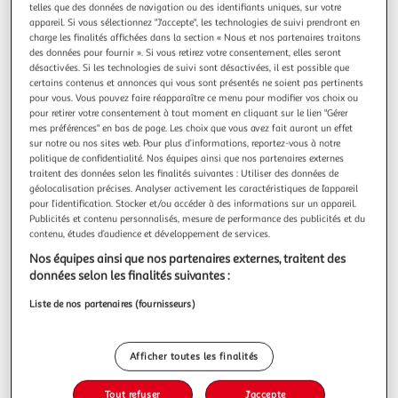
telles que des données de navigation ou des identifiants uniques, sur votre
Oups, les produits de la catégorie
appareil. Si vous sélectionnez "J'accepte", les technologies de suivi prendront en
Guides Océan-Pacifique
viennent de filer...
charge les finalités affichées dans la section « Nous et nos partenaires traitons
des données pour fournir ». Si vous retirez votre consentement, elles seront
désactivées. Si les technologies de suivi sont désactivées, il est possible que
Nous vous invitons à lancer une autre recherche...
certains contenus et annonces qui vous sont présentés ne soient pas pertinents
pour vous. Vous pouvez faire réapparaître ce menu pour modifier vos choix ou
pour retirer votre consentement à tout moment en cliquant sur le lien "Gérer
mes préférences" en bas de page. Les choix que vous avez fait auront un effet
sur notre ou nos sites web. Pour plus d’informations, reportez-vous à notre
... ou à trouver votre bonheur dans nos
politique de confidentialité. Nos équipes ainsi que nos partenaires externes
rayons
traitent des données selon les finalités suivantes : Utiliser des données de
géolocalisation précises. Analyser activement les caractéristiques de l’appareil
pour l’identification. Stocker et/ou accéder à des informations sur un appareil.
Publicités et contenu personnalisés, mesure de performance des publicités et du
contenu, études d’audience et développement de services.
Nos équipes ainsi que nos partenaires externes, traitent des
données selon les finalités suivantes :
Liste de nos partenaires (fournisseurs)
Promos
Beaux jours
Afficher toutes les finalités
Tout refuser
J'accepte