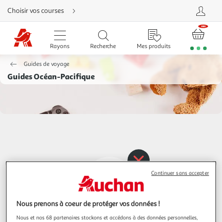
Aller
Choisir vos courses
directement
au
contenu
Aller
directement
Rayons
Recherche
Mes produits
à
la
recherche
Guides de voyage
Aller
directement
Guides Océan-Pacifique
à
la
navigation
Aller
directement
à
la
rubrique
besoin
d'aide
Continuer sans accepter
Nous prenons à coeur de protéger vos données !
Nous et nos 68 partenaires stockons et accédons à des données personnelles,