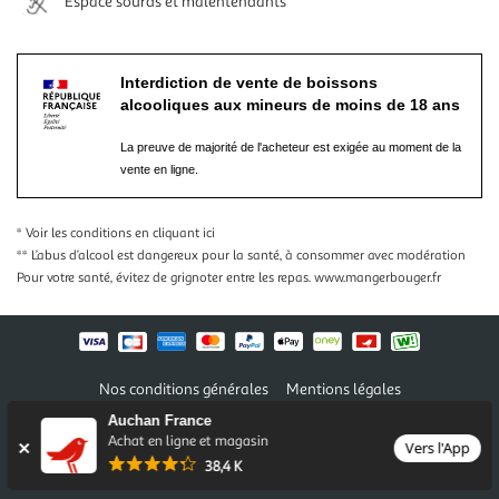
Espace sourds et malentendants
Interdiction de vente de boissons
alcooliques aux mineurs de moins de 18 ans
La preuve de majorité de l'acheteur est exigée au moment de la
vente en ligne.
* Voir les conditions
en cliquant ici
** L’abus d’alcool est dangereux pour la santé, à consommer avec modération
Pour votre santé, évitez de grignoter entre les repas.
www.mangerbouger.fr
Nos conditions générales
Mentions légales
Conditions des offres et promotions
Gérer mes préférences
Auchan France
Politique de confidentialité
Informations légales marketplace
Achat en ligne et magasin
Vers l'App
38,4 K
Auchan 2026 © Tous droits réservés