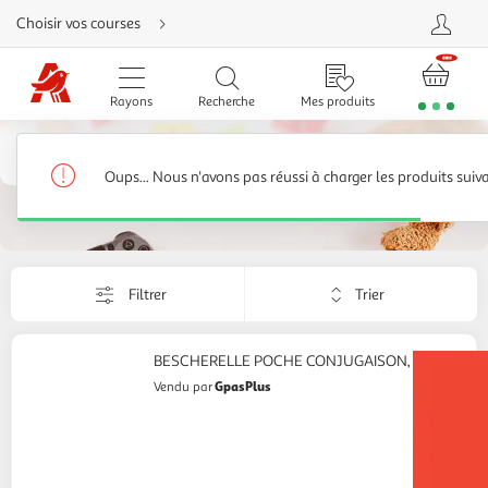
Aller
Choisir vos courses
directement
au
contenu
Aller
directement
Rayons
Recherche
Mes produits
à
la
recherche
Livres, manuels scolaires
Aller
directement
Soutien scolaire
75 produits
à
Oups... Nous n'avons pas réussi à charger les produits suiv
la
navigation
Aller
directement
à
la
rubrique
Trier
besoin
Filtrer
Appliquer
d'aide
par
le
critère
de
BESCHERELLE POCHE CONJUGAISON, Hatier
tri.
GpasPlus
Vendu par
Votre
page
sera
rechargée.