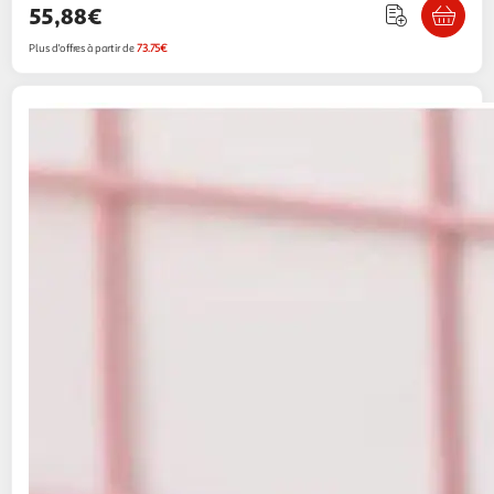
55,88€
Plus d'offres à partir de
73.75€
WTT
Lampe Angel Lilo & Stitch Disney
29,99€ / pce
Auchan
Vendu par