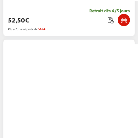
Retrait dès 4/5 jours
52,50€
Plus d'offres à partir de
54.6€
Lampe LED Pikachu Pokémon 25 cm
55,88€ / pce
Multishop
Vendu par