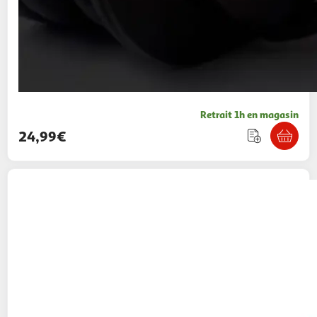
Retrait 1h en magasin
24,99€
WTT
Lampe Murale LED Néon Ananas Stitch
- Disney
29,99€ / pce
Auchan
Vendu par