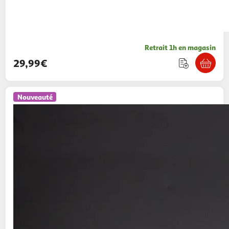
Retrait 1h en magasin
29,99€
Nouveauté
WTT
Lampe Logo Minecraft
33,22€ / pce
Multishop
Vendu par