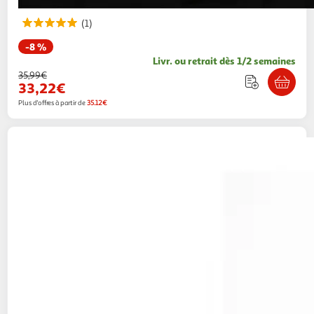
(1)
-8 %
Livr. ou retrait dès 1/2 semaines
35,99€
33,22€
Plus d'offres à partir de
35.12€
Lampe Led Pikachu Pokémon
52,50€ / pce
Multishop
Vendu par