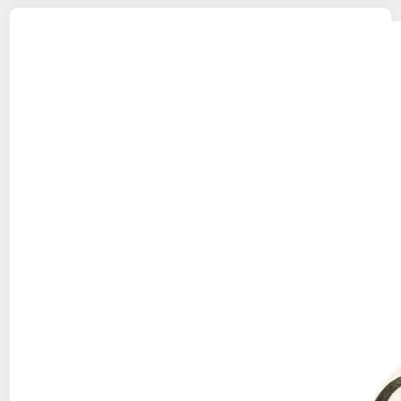
ABYSTYLE
Lampe Skull - One Piece
24,99€ / pce
Auchan
Vendu par