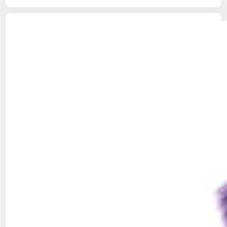
VTECH
VTECH - Violette, Mon Amie Pattes
Magiques
M25
Vendu par