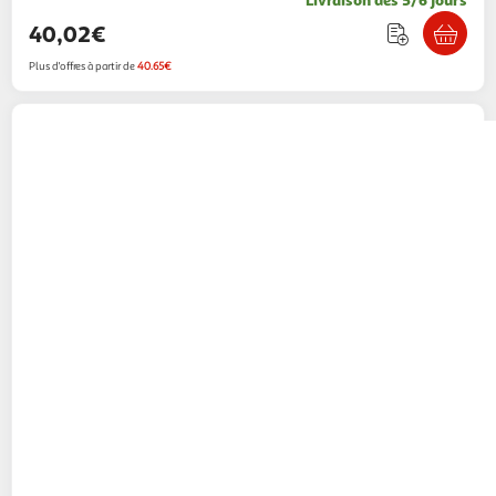
40,02€
Plus d'offres à partir de
40.65€
VTECH
Croc Hippo
12,99€ / pce
Auchan
Vendu par