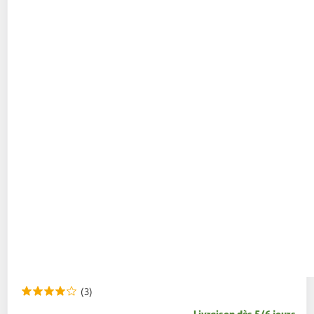
(3)
Livraison dès 5/6 jours