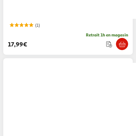
(1)
Retrait 1h en magasin
17,99€
VTECH
Ma Licorne à câliner MAE
17,99€ / pce
Auchan
Vendu par