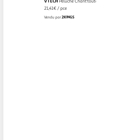
VTECH
Peluche Chant'toutou rose
21,41€ / pce
2KINGS
Vendu par