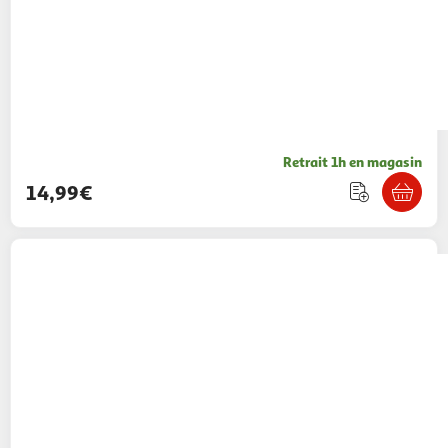
Retrait 1h en magasin
14,99€
VTECH
Mon Renardeau Dodo
17,99€ / pce
Auchan
Vendu par