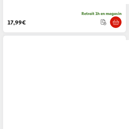
Retrait 1h en magasin
17,99€
MATTEL
Peluche Ma loutre Câlins - Rose
40,02€ / pce
2KINGS
Vendu par