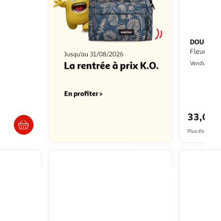
IE
DOUDOU 
Lapin
Fleur Pan
M
Vendu par
Livr
s 7/8 jours
33,01
Plus d'offres à p