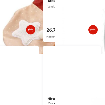
A GIRAFE
JANOD
Doudou -
Pantin lapin bleu - 35cm
 GIRAFE - Fanfan le
Multishop
Vendu par
2KINGS
Livraison dès 4/5 jours
Retrait dès 4/5 jours
26,79€
artir de
21.51€
Plus d'offres à partir de
33.99€
Histoire D'Ours
Doudou - Lapin
Marius - PM - 20 cm