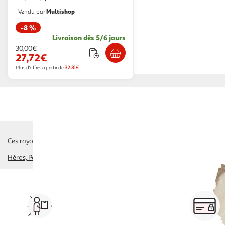
Multishop
Vendu par
-8 %
Livraison dès 5/6 jours
30,00€
27,72€
Plus d'offres à partir de
32.81€
Ces rayons pourraient également vous intéresser :
Héros, Personnages
animaux en peluche
peluches interactives
peluche
Vos courses à domicile, en
drive ou click & collect