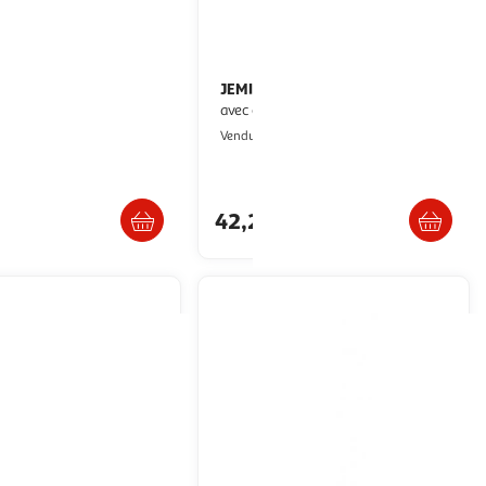
ET COMPAGNIE
JEMINI
UNICEF
Doudou Jemini T'choupi
OUX Pantin Bebe et moi
avec casquette 30 cm
ultishop
2KINGS
Vendu par
Livraison dès 4/5 jours
Livraison dès 5/6 jours
42,25€