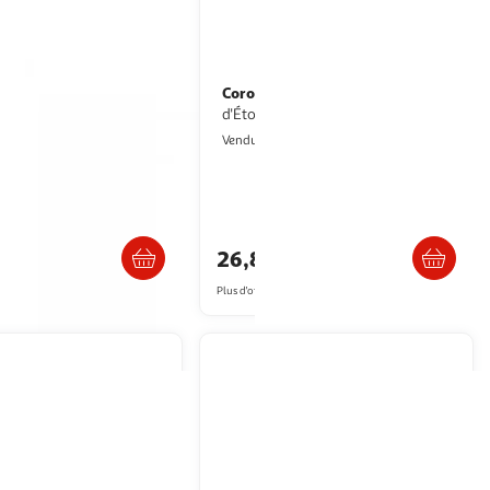
ET COMPAGNIE
Corolle
Doudou
Doudou Miss Marine Rêves
da 26cm
d'Étoiles
ultishop
2KINGS
Vendu par
. ou retrait dès 6/7 jours
Livraison dès 5/6 jours
€
26,85€
artir de
38.17€
Plus d'offres à partir de
28.42€