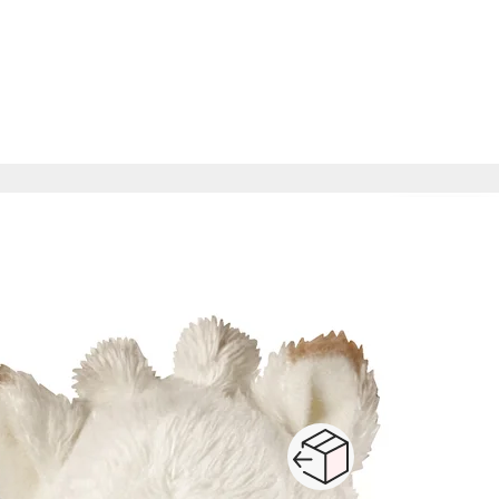
...
1
2
3
4
5
6
13
Suivante
s géantes
autres peluches
squishmallows
peluches musicales
sacs peluch
Paiement sécurisé en ligne
Retour produits : 3
ou au retrait
pour changer d’avi