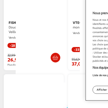
Nous preno
Nous et nos 6
FISHER PRICE
VTECH BABY
Fisher-Price -
Vtech baby - malo,
identifiants u
Doudou Koala a emporter -
mon renardeau dodo
finalités affi
Veilleuse musicale en peluche -
consentement,
M25
Vendu par
Fisher-Price - JBD65
annonces qui 
Multishop
Vendu par
vos choix ou 
Les choix que
-18 %
politique de 
-33 %
Livr. ou retrait dès 5/6 jours
: Utiliser des
Livraison dè
32,99€
Stocker et/ou
26,97€
55,62€
publicités et
37,00€
Plus d'offres à partir de
28.43€
Nos équipe
Liste de nos 
Afficher 