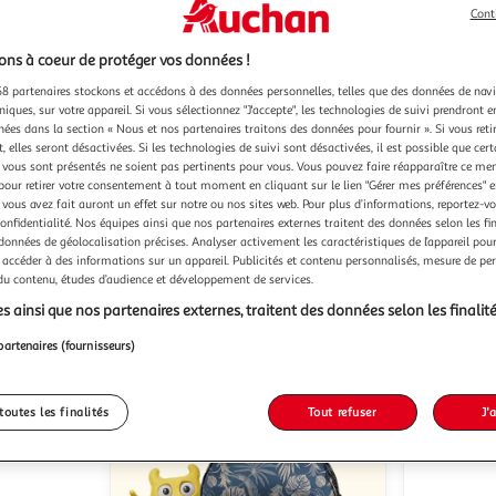
Cont
ns à coeur de protéger vos données !
8 partenaires stockons et accédons à des données personnelles, telles que des données de nav
Corolle
SOPHIE L
Doudou Miss Rayée Rêves
niques, sur votre appareil. Si vous sélectionnez "J'accepte", les technologies de suivi prendront e
d'Étoiles
naissance
chées dans la section « Nous et nos partenaires traitons des données pour fournir ». Si vous retir
Doudou F
 elles seront désactivées. Si les technologies de suivi sont désactivées, il est possible que cer
Multishop
Vendu par
vous sont présentés ne soient pas pertinents pour vous. Vous pouvez faire réapparaître ce me
M
Vendu par
pour retirer votre consentement à tout moment en cliquant sur le lien "Gérer mes préférences" 
 vous avez fait auront un effet sur notre ou nos sites web. Pour plus d’informations, reportez-v
-12 %
confidentialité. Nos équipes ainsi que nos partenaires externes traitent des données selon les fi
Livraison dès 6/7 jours
 données de géolocalisation précises. Analyser activement les caractéristiques de l’appareil pour 
s 7/8 jours
24,99€
34,74€
 accéder à des informations sur un appareil. Publicités et contenu personnalisés, mesure de p
21,96€
 du contenu, études d’audience et développement de services.
Plus d'offres à partir de
22.93€
Plus d'offres à p
s ainsi que nos partenaires externes, traitent des données selon les finalité
partenaires (fournisseurs)
toutes les finalités
Tout refuser
J'