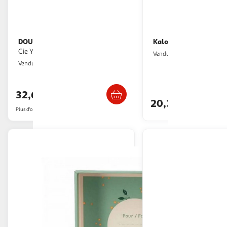
DOUDOU ET COMPAGNIE
Kaloo
Doudou
Doudou lapin ro
Cie YOCA le Koala Doudou
Multishop
Vendu par
2KINGS
Vendu par
Livraison dès 5/6 jours
Retrait dès 1
32,62€
20,38€
Plus d'offres à partir de
37.99€