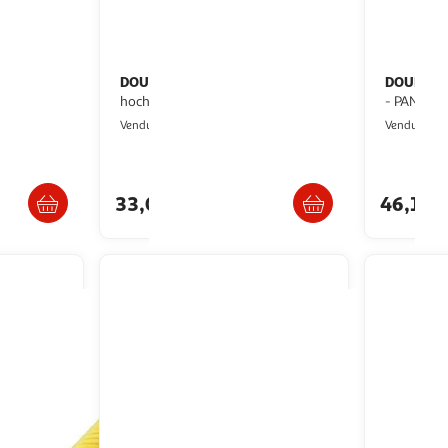
DOUDOU ET COMPAGNIE
DOUDOU 
se Lapinoo
Doudou
hochet Boh aime Faon
- PANDA R
Multishop
M
Vendu par
Vendu par
/2 semaines
Livraison dès 7/8 jours
33,03€
46,12€