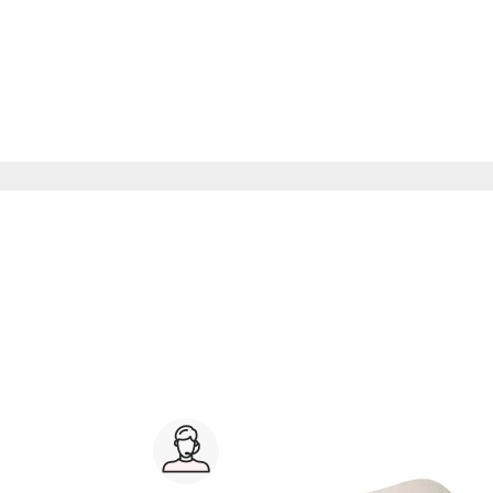
es, coussins peluches
Service client 7j/7
0 jours
03 59 30 59 30
s
8h>21h, dimanche 8h30>13h