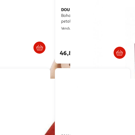
DOUDOU ET COMPAGNIE
Bohaime - Lapin rose doudou
petale
ultishop
Multishop
Vendu par
Retrait dès 1/2 semaines
Livraison dès 7/8 jours
46,89€
artir de
28.37€