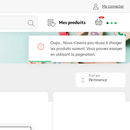
Me connecter
Lancer
Mes produits
la
Oups... Nous n'avons pas réussi à charger
recherche
les produits suivant. Vous pouvez essayer
en utilisant la pagination.
Trier par
Appliquer
le
critère
de
tri.
Votre
page
sera
rechargée.