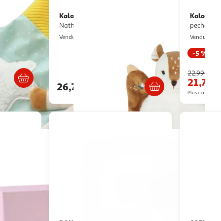
Kaloo
Kaloo
Doudou Carre Faon -
doudou pantin lapinoo
Nathan
peche
Multishop
M
Vendu par
Vendu par
-5 %
s 4/5 jours
Livr. ou retrait dès 4/5 jours
22,99€
21,77€
26,73€
Plus d'offres à p