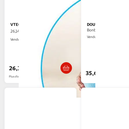
VTECH
DOUDOU ET COMPAGN
Lili ma Luciole Douce Nuit
Bonbon Taupe PM 16cm
26,14€ / pce
Multishop
Vendu par
2KINGS
Vendu par
Livraison dès 5/6 jours
Livraison dè
26,14€
35,65€
Plus d'offres à partir de
28.97€