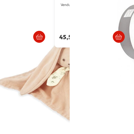
ultishop
Multishop
Vendu par
raison dès 1/2 semaines
Livraison dès 4/5 jours
€
45,54€