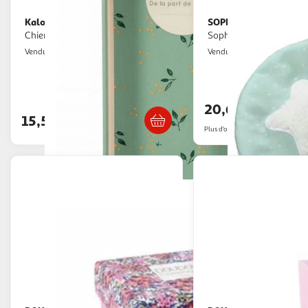
Kaloo
SOPHIE LA GIRAFE
Doudou Carre douceur
Doudou
Chien brique - 18 cm
Sophie la girafe doux
Multishop
2KINGS
Vendu par
Vendu par
Livraison dè
Retrait dès 4/5 jours
20,64€
15,54€
Plus d'offres à partir de
20.86€