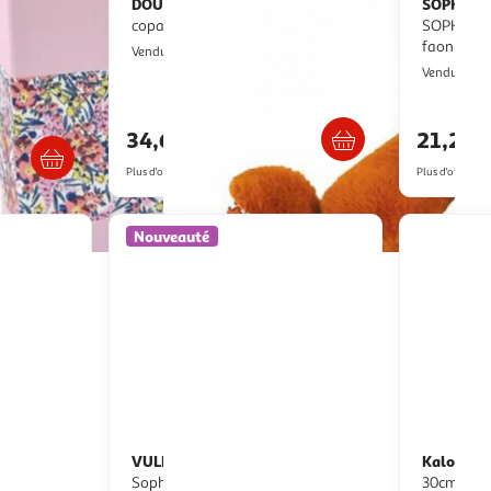
IE
DOUDOU ET COMPAGNIE
SOPHIE L
Doudou
Doudou
IQUE -
copains calins renard 25 cm
SOPHIE LA
faon
Multishop
Vendu par
Vendu par
Livraison dès 4/5 jours
s 6/7 jours
34,67€
21,27€
Plus d'offres à partir de
39.56€
Plus d'offres à p
Nouveauté
VULLI
Kaloo
Doudou Marionnette
doudou lapinoo peche
 La
Sophie la Girafe
30cm