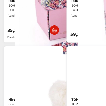
DOUDOU ET COMPAGNIE
DOUDOU ET COMPAGN
Doudou
BOHAIME PANTIN - FAON AVEC
BOHAIME BOITE A MUS
DOUDOU
FAON
2KINGS
Multishop
Vendu par
Vendu par
Livraison dès 5/6 jours
Livraison dè
35,34€
59,30€
Plus d'offres à partir de
42.33€
Histoire D'Ours
TOMMEE TIPPEE
Doudou et
Mini Peluche -
Compagnie OURS CALIN 21 cm
TOMMEE TIPPEE - Ollie