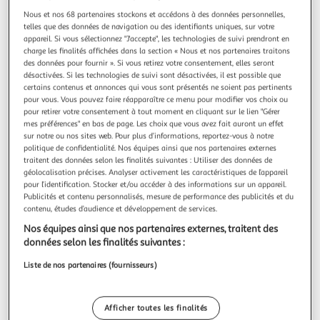
Oups, les produits de la catégorie
Nous et nos 68 partenaires stockons et accédons à des données personnelles,
telles que des données de navigation ou des identifiants uniques, sur votre
Playmobil Magic Palais de Cristal
viennent
appareil. Si vous sélectionnez "J'accepte", les technologies de suivi prendront en
de filer...
charge les finalités affichées dans la section « Nous et nos partenaires traitons
des données pour fournir ». Si vous retirez votre consentement, elles seront
désactivées. Si les technologies de suivi sont désactivées, il est possible que
Nous vous invitons à lancer une autre recherche...
certains contenus et annonces qui vous sont présentés ne soient pas pertinents
pour vous. Vous pouvez faire réapparaître ce menu pour modifier vos choix ou
pour retirer votre consentement à tout moment en cliquant sur le lien "Gérer
mes préférences" en bas de page. Les choix que vous avez fait auront un effet
sur notre ou nos sites web. Pour plus d’informations, reportez-vous à notre
... ou à trouver votre bonheur dans nos
politique de confidentialité. Nos équipes ainsi que nos partenaires externes
rayons
traitent des données selon les finalités suivantes : Utiliser des données de
géolocalisation précises. Analyser activement les caractéristiques de l’appareil
pour l’identification. Stocker et/ou accéder à des informations sur un appareil.
Publicités et contenu personnalisés, mesure de performance des publicités et du
contenu, études d’audience et développement de services.
Nos équipes ainsi que nos partenaires externes, traitent des
données selon les finalités suivantes :
Liste de nos partenaires (fournisseurs)
Promos
Beaux jours
Afficher toutes les finalités