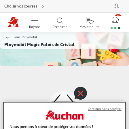
Aller
Choisir vos courses
directement
au
contenu
Aller
directement
Rayons
Recherche
Mes produits
à
la
recherche
Jeux Playmobil
Aller
directement
Playmobil Magic Palais de Cristal
à
la
navigation
Aller
directement
à
la
rubrique
besoin
d'aide
Continuer sans accepter
Nous prenons à coeur de protéger vos données !