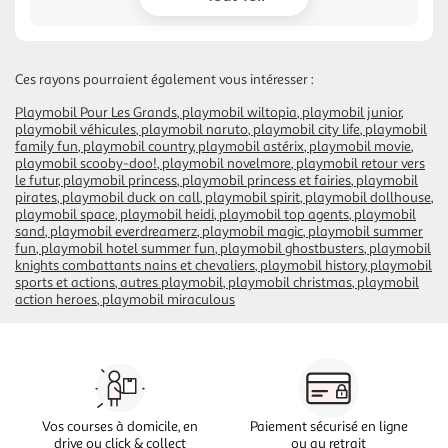
Ces rayons pourraient également vous intéresser :
Playmobil Pour Les Grands
playmobil wiltopia
playmobil junior
playmobil véhicules
playmobil naruto
playmobil city life
playmobil
family fun
playmobil country
playmobil astérix
playmobil movie
playmobil scooby-doo!
playmobil novelmore
playmobil retour vers
le futur
playmobil princess
playmobil princess et fairies
playmobil
pirates
playmobil duck on call
playmobil spirit
playmobil dollhouse
playmobil space
playmobil heidi
playmobil top agents
playmobil
sand
playmobil everdreamerz
playmobil magic
playmobil summer
fun
playmobil hotel summer fun
playmobil ghostbusters
playmobil
knights combattants nains et chevaliers
playmobil history
playmobil
sports et actions
autres playmobil
playmobil christmas
playmobil
action heroes
playmobil miraculous
Vos courses à domicile, en
Paiement sécurisé en ligne
drive ou click & collect
ou au retrait