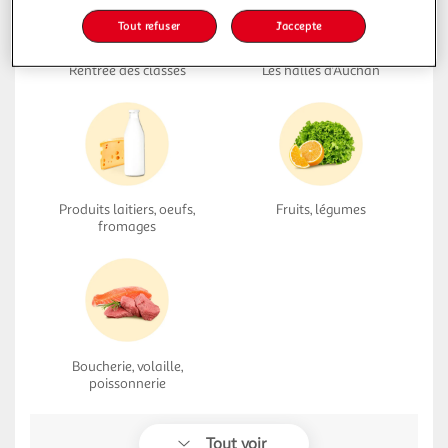
Tout refuser
J'accepte
Rentrée des classes
Les halles d'Auchan
Produits laitiers, oeufs,
Fruits, légumes
fromages
Boucherie, volaille,
poissonnerie
Tout voir