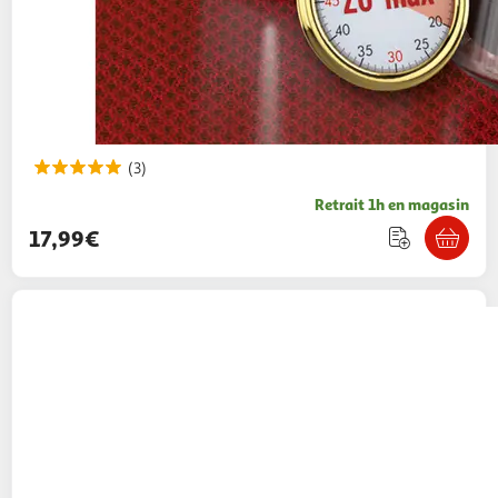
(3)
Retrait 1h en magasin
17,99€
ASMODEE
Jeu Jungle Speed en Bois
19,99€ / pce
Auchan
Vendu par