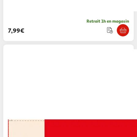
Retrait 1h en magasin
7,99€
JEUJURA
Ardoise réversible en bois avec
magnets carte de France
29,90€ / pce
Auchan
Vendu par