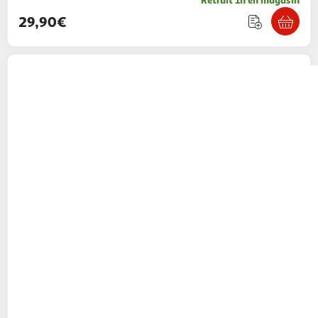
29,90€
JeuJura
JEUJURA Coffret de Jeux classiques -
80 regles - Pions bois
Multishop
Vendu par