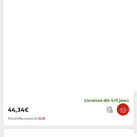
Livraison dès 4/5 jours
44,34€
Plus d'offres à partir de
53.3€
JEUJURA
JEUJURA Coffret en bois - Osselets