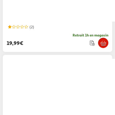
(2)
Retrait 1h en magasin
19,99€
ONE TWO FUN
Jeu Tour en Bois
7,99€ / pce
Auchan
Vendu par