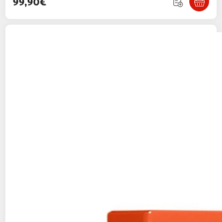
99,90€
Smartbox
Séjour 1 nuit dans un chateau en
gironde avec 30min de massage en duo -
coffret cadeau séjour
Smartbox
Vendu par