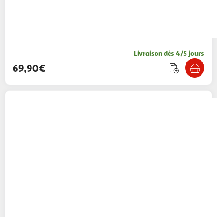
Livraison dès 4/5 jours
69,90€
Smartbox
Anniversaire pour un duo gourmet
- coffret cadeau gastronomie
Smartbox
Vendu par