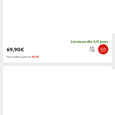
Livraison dès 4/5 jours
69,90€
Plus d'offres à partir de
89.75€
Smartbox
Une nuit au château pour un duo
romantique - coffret cadeau séjour
Smartbox
Vendu par