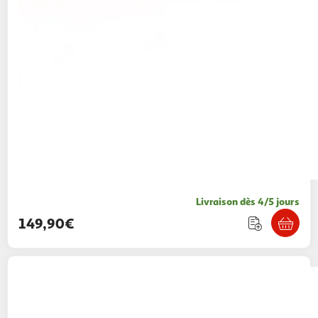
Livraison dès 4/5 jours
149,90€
Smartbox
Escapade à marseille en duo -
coffret cadeau séjour
Smartbox
Vendu par