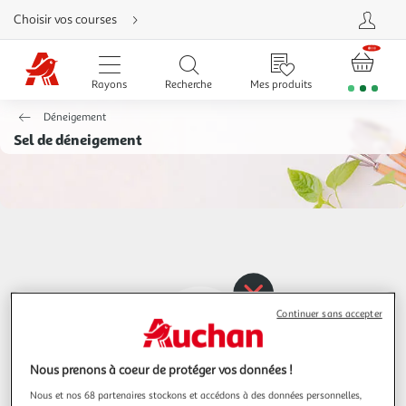
Aller
Choisir vos courses
directement
au
contenu
Aller
directement
Rayons
Recherche
Mes produits
à
la
recherche
Déneigement
Aller
directement
Sel de déneigement
à
la
navigation
Aller
directement
à
la
rubrique
besoin
d'aide
Continuer sans accepter
Nous prenons à coeur de protéger vos données !
Nous et nos 68 partenaires stockons et accédons à des données personnelles,