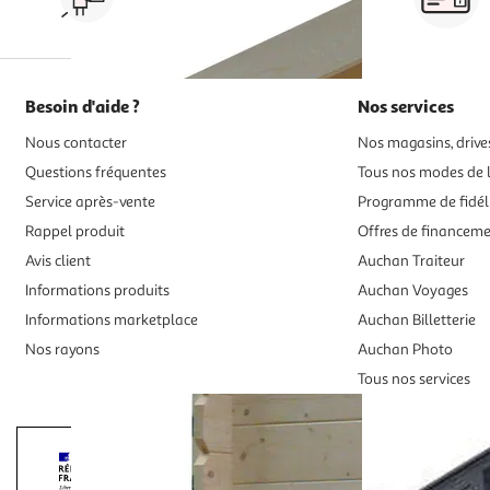
drive ou click & collect
Besoin d'aide ?
Nos services
Nous contacter
Nos magasins, drives
Questions fréquentes
Tous nos modes de l
Service après-vente
Programme de fidél
Rappel produit
Offres de financem
Avis client
Auchan Traiteur
Informations produits
Auchan Voyages
Informations marketplace
Auchan Billetterie
Nos rayons
Auchan Photo
Tous nos services
Interdiction de vente de boissons alcooliqu