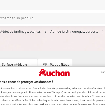
tériel de jardinage, plantes
Abri de jardin, garages, carports
Surface intérieure
Plus de filtres
Cont
Livraison offerte
ns à coeur de protéger vos données !
8 partenaires stockons et accédons à des données personnelles, telles que des données de nav
niques, sur votre appareil. Si vous sélectionnez "J'accepte", les technologies de suivi prendront e
chées dans la section « Nous et nos partenaires traitons des données pour fournir ». Si vous retir
 elles seront désactivées. Si les technologies de suivi sont désactivées, il est possible que cer
vous sont présentés ne soient pas pertinents pour vous. Vous pouvez faire réapparaître ce me