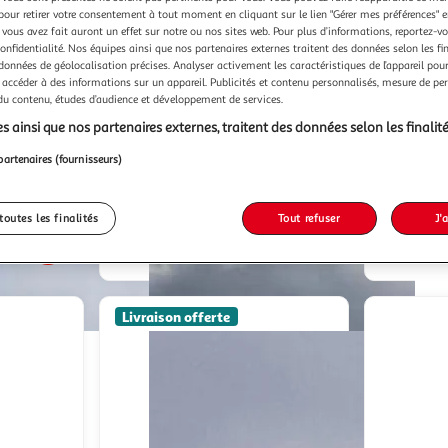
pour retirer votre consentement à tout moment en cliquant sur le lien "Gérer mes préférences" 
 vous avez fait auront un effet sur notre ou nos sites web. Pour plus d’informations, reportez-v
confidentialité. Nos équipes ainsi que nos partenaires externes traitent des données selon les fi
 données de géolocalisation précises. Analyser activement les caractéristiques de l’appareil pour 
 accéder à des informations sur un appareil. Publicités et contenu personnalisés, mesure de p
Garage toile / 18,60 m²
Habitat e
 du contenu, études d’audience et développement de services.
ionnelle
412,92€ / pce
s ainsi que nos partenaires externes, traitent des données selon les finalité
H
Vendu par
Centrale Brico
Vendu par
partenaires (fournisseurs)
n
-5 %
-31 %
Livraison dès 1/2 semaines
/4 semaines
433,00€
toutes les finalités
Tout refuser
J'
412,92€
1 447,82€
999,0
Plus d'offres à partir de
435.21€
Livraison offerte