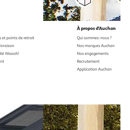
ou au retrait
pour changer d’avi
À propos d'Auchan
 et points de retrait
Qui sommes-nous ?
ivraison
Nos marques Auchan
ité Waaoh!
Nos engagements
ent
Recrutement
Application Auchan
es aux mineurs de moins de 18 ans