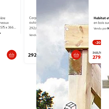
Carport toit plat - Bois traité
Habitat e
autoclave - Toit plat - 4 m²
nneaux
 575 x 366
292,63€ / pce
H
Vendu par
n
Centrale Brico
Vendu par
-20 %
s 4/5 jours
Livraison dès 1/2 semaines
348,76€
292,63€
279,0
Paiement sécurisé en ligne
Retour produits : 3