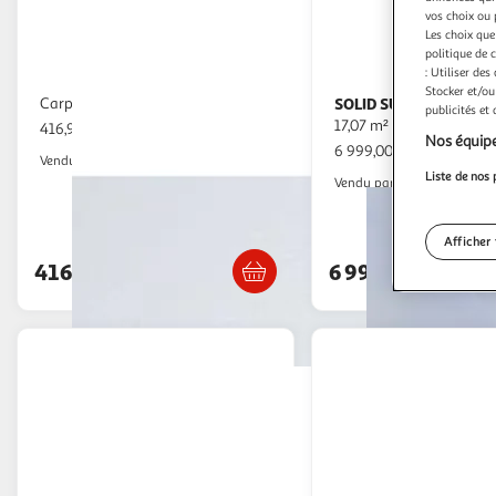
vos choix ou 
Les choix que
politique de 
: Utiliser des
Stocker et/ou
Carport bois adossé 15 m²
SOLID SUPERIA
Garage bois Telfer
publicités et
17,07 m² avec porte sect
416,90€ / pce
Nos équipe
6 999,00€ / pce
Centrale Brico
Vendu par
Liste de nos 
Habitat et Jardi
Vendu par
Livraison dès 1/2 semaines
Livraison dès 3
Afficher 
416,90€
6 999,00€