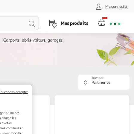
Me connecter
Lancer
Mes produits
la
Carports, abris voiture, garages
recherche
Trier par
Appliquer
le
inuer sans accepter
critère
de
tri.
Votre
igation ou des
page
n charge les
sera
ez votre
rechargée.
tains contenus et
nu pour modifier