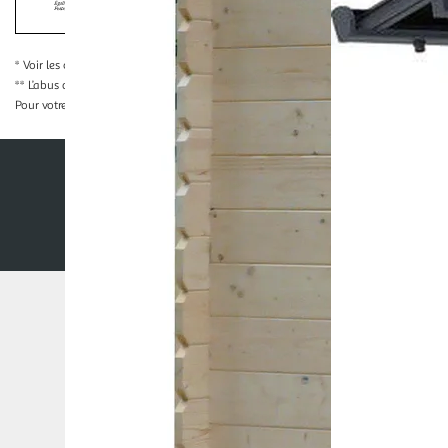
La preuve de majorité de l'acheteur est exigée au moment de la 
* Voir les conditions
en cliquant ici
** L’abus d’alcool est dangereux pour la santé, à consommer avec modération
Pour votre santé, évitez de grignoter entre les repas.
www.mangerbouger.fr
Nos conditions générales
Mentions légales
Co