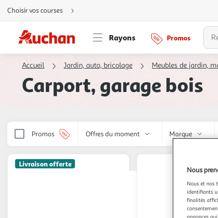
Aller
Choisir vos courses
directement
au
contenu
Aller
Rayons
Promos
directement
à
la
recherche
Accueil
Jardin, auto, bricolage
Meubles de jardin, ma
Aller
directement
Carport, garage bois
à
la
navigation
Aller
directement
à
la
rubrique
besoin
Promos
Offres du moment
Marque
d'aide
Livraison offerte
Nous preno
Nous et nos 6
identifiants u
finalités affi
consentement,
annonces qui 