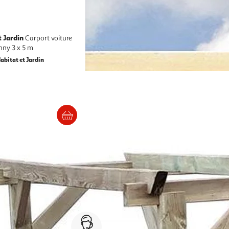
t Jardin
Carport voiture
en bois sunny 3 x 5 m
abitat et Jardin
Livraison dès 6/7 jours
0€
Service client 7j/7
0 jours
03 59 30 59 30