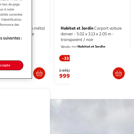
en bas de page.
ous à notre
nalités suivantes
l’identification.
erformance des
t Jardin
Habitat et Jardin
Garage en métal
Carport voiture
houston 18,56m² - anthracite
denver - 5.02 x 3.13 x 2.05 m -
s suivantes :
transparent / noir
abitat et Jardin
Habitat et Jardin
Vendu par
-33 %
Livraison dès 7/8 jours
Livraison dès 7/8 jours
accepte
1 491,05€
0€
999,00€