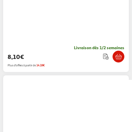
Livraison dès 1/2 semaines
8,10€
Plus d'offres à partir de
14.18€
Grohe
GROHE - Mitigeur monocommande
Evier
Multishop
Vendu par