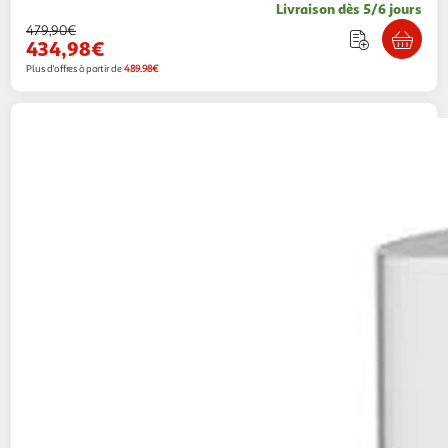
Livraison dès 5/6 jours
479,90€
434,98€
Plus d'offres à partir de
489.98€
Grohe
Mitigeur lavabo monocommande 1/2 -
23335000
Multishop
Vendu par