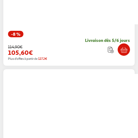
-8 %
Livraison dès 5/6 jours
114,90€
105,60€
Plus d'offres à partir de
127.2€
Grohe
Mitigeur bain/douche monocommande
1/2 - 23341000
Multishop
Vendu par