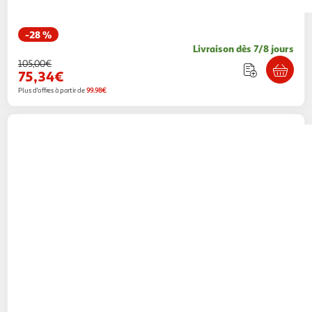
-28 %
Livraison dès 7/8 jours
105,00€
75,34€
Plus d'offres à partir de
99.98€
ROUSSEAU
ROUSSEAU Robinet mitigeur de
cuisine Belfort - Sans douchette - Chrome
Multishop
Vendu par