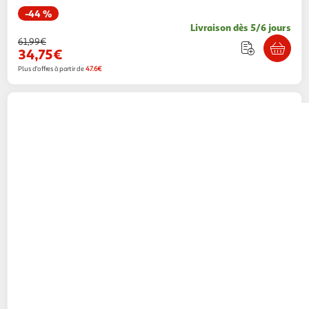
-44 %
Livraison dès 5/6 jours
61,99€
34,75€
Plus d'offres à partir de
47.6€
Grohe
Concetto Mitigeur Évier Profi-Douche
GROHE - 31491000
Multishop
Vendu par