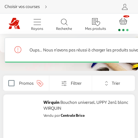
Aller
Choisir vos courses
directement
au
contenu
Aller
directement
Rayons
Recherche
Mes produits
à
la
recherche
Vasque, lavabo
Aller
directement
Robinet de vasque, lavabo
108 produits
à
Oups... Nous n'avons pas réussi à charger les produits suiv
la
navigation
Aller
directement
à
la
rubrique
Trier
besoin
Promos
Filtrer
Appliquer
d'aide
par
le
critère
de
Wirquin
Bouchon universeL UPPY 2en1 blanc
tri.
WIRQUIN
Votre
Centrale Brico
Vendu par
page
sera
rechargée.