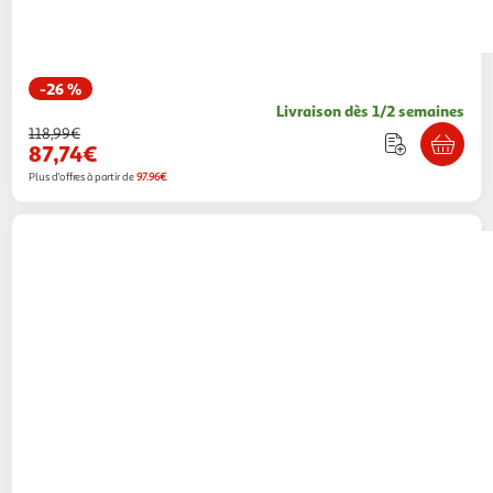
-26 %
Livraison dès 1/2 semaines
118,99€
87,74€
Plus d'offres à partir de
97.96€
Grohe
Mitigeur douche monocommande 1/2
chromé - 23340000
Multishop
Vendu par