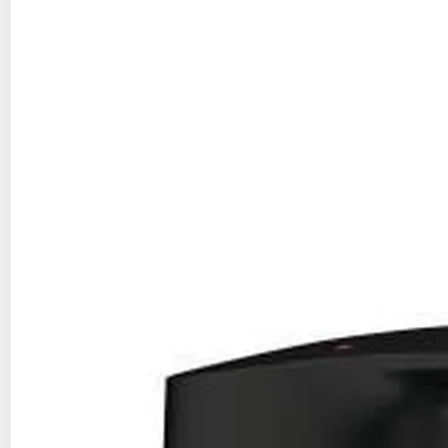
Grohe
GROHE Start - 324412432 - Robinet de
cuisine - Mitigeur monocommande évier - Noir
mat - Bec bas - Rotation 140°
Multishop
Vendu par