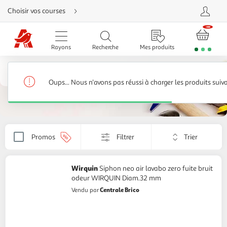
Aller
Choisir vos courses
directement
au
contenu
Aller
directement
Rayons
Recherche
Mes produits
à
la
recherche
Salle de bain, WC
Aller
directement
Accessoires de robinet
81 produits
à
Oups... Nous n'avons pas réussi à charger les produits suiv
la
navigation
Aller
directement
à
la
rubrique
Trier
besoin
Promos
Filtrer
Appliquer
d'aide
par
le
critère
de
Wirquin
Siphon neo air lavabo zero fuite bruit
tri.
odeur WIRQUIN Diam.32 mm
Votre
Centrale Brico
Vendu par
page
sera
rechargée.