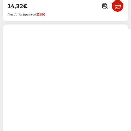
14,32€
Plus d'offres à partir de
23.86€
Wirquin
SIPHON MACHINE A LAVER
SORTIEVERTICAL WIRQUIN - 30724301
Multishop
Vendu par