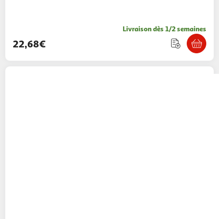
Livraison dès 1/2 semaines
22,68€
Wirquin
SIPHON MACHINE A LAVER
SORTIEHORIZONT WIRQUIN - 30724286
Multishop
Vendu par