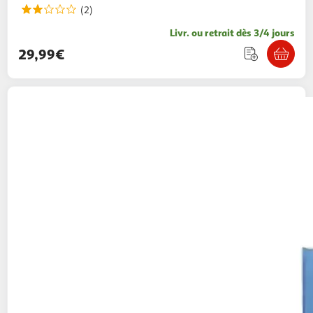
(2)
Livr. ou retrait dès 3/4 jours
29,99€
AUCHAN
Moustiquaire en alu pour fenêtre
blanc 130 X150 cm
2,99€ / pce
Auchan
Vendu par