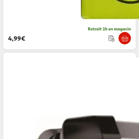
Retrait 1h en magasin
4,99€
ZERO MOUSTIQUE
Appareil anti-moustique
001960
29,99€ / pce
Boulanger
Vendu par