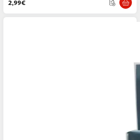
2,99€
AUCHAN
Moustiquaire en alu pour fenêtre
noir 130 x 150 cm
2,99€ / pce
Auchan
Vendu par