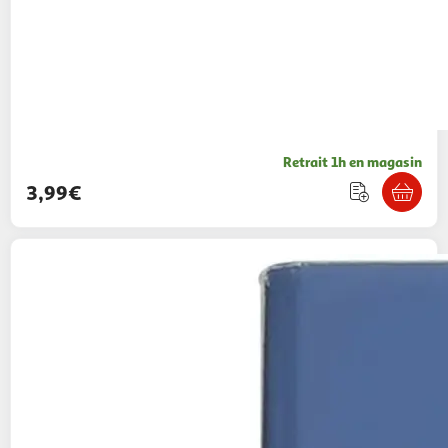
Retrait 1h en magasin
3,99€
AUCHAN
Moustiquaire de porte 100X220
4,99€ / pce
Auchan
Vendu par