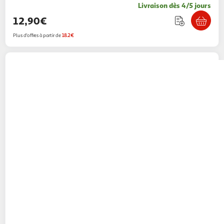
Livraison dès 4/5 jours
12,90€
Plus d'offres à partir de
18.2€
ESPACE-BRICOLAGE
Combinaison jetable
tyvek classic xpert catégorie iii taille m
Espace-Bricolage
Vendu par