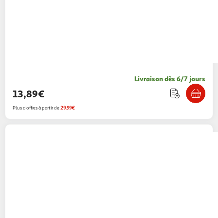
Livraison dès 6/7 jours
13,89€
Plus d'offres à partir de
29.99€
Knipex
Sac à dos modular x18 vide KNIPEX 00
21 50 LE
Multishop
Vendu par