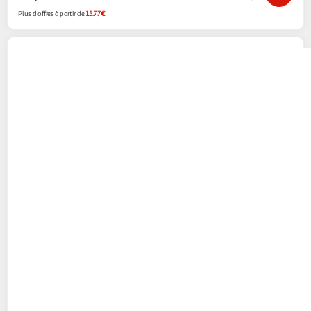
Plus d'offres à partir de
15.77€
ESPACE-BRICOLAGE
Combinaison jetable
tyvek classic xpert catégorie iii taille xxl
Espace-Bricolage
Vendu par