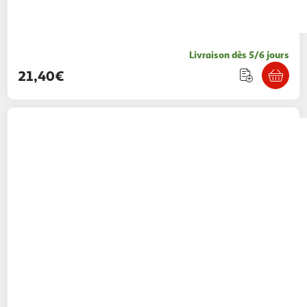
Livraison dès 5/6 jours
21,40€
ESPACE-BRICOLAGE
Combinaison jetable
tyvek classic xpert catégorie iii taille l
Espace-Bricolage
Vendu par