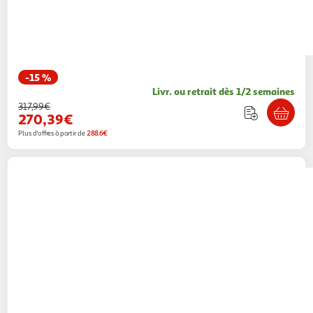
-15 %
Livr. ou retrait dès 1/2 semaines
317,99€
270,39€
Plus d'offres à partir de
288.6€
VIDAXL
Poncho de pluie impermeable pour
camping/randonnee Camouflage
Multishop
Vendu par