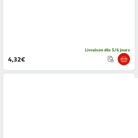
Livraison dès 5/6 jours
4,32€
Legrand
Boîte pour cloison sèche 2 postes
profondeur 40mm
Multishop
Vendu par