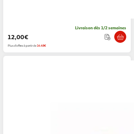
Livraison dès 1/2 semaines
12,00€
Plus d'offres à partir de
14.48€
Legrand
Boîte maconnerie 1 poste profondeur
40mm
Centrale Brico
Vendu par