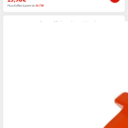
Plus d'offres à partir de
34.73€
Legrand
Boîte multi matériaux 1 poste
profondeur 40mm
Centrale Brico
Vendu par