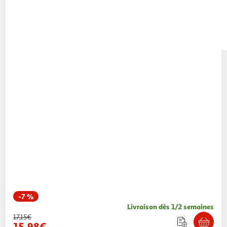
-7 %
Livraison dès 1/2 semaines
17,15€
15,98€