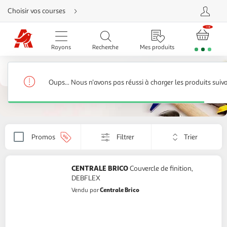
Aller
Choisir vos courses
directement
au
contenu
Aller
directement
Rayons
Recherche
Mes produits
à
la
recherche
Câblage électrique
Aller
directement
Moulure, goulotte
128 produits
à
Oups... Nous n'avons pas réussi à charger les produits suiv
la
navigation
Aller
directement
à
la
rubrique
Trier
besoin
Promos
Filtrer
Appliquer
d'aide
par
le
critère
de
CENTRALE BRICO
Couvercle de finition,
tri.
DEBFLEX
Votre
Centrale Brico
Vendu par
page
sera
rechargée.