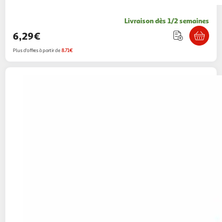
Livraison dès 1/2 semaines
6,29€
Plus d'offres à partir de
8.71€
Legrand
Boite multi materiaux 1 poste
profondeur 50mm
Centrale Brico
Vendu par