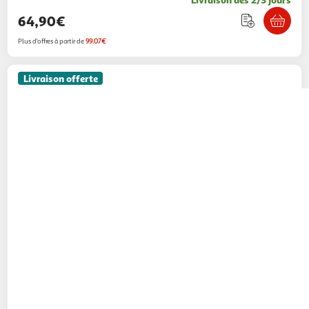
64,90€
Plus d'offres à partir de
99.07€
Livraison offerte
PAWHUT
Maison enclos pour tortues - 2
niches et enclos - 2 toits ouvrants - bois blanc
gris
Aosom
Vendu par