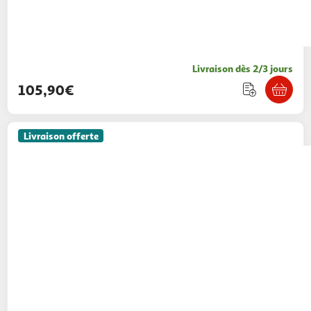
Livraison dès 2/3 jours
105,90€
Livraison offerte
PAWHUT
Terrarium enclos tortue 2 espaces
toit polycarbonate 3 portes rampe bois gris
blanc
Aosom
Vendu par