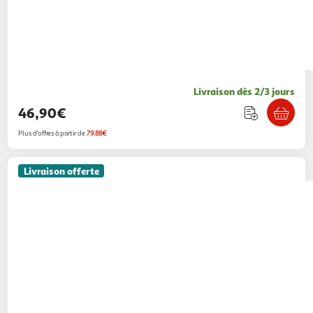
Livraison dès 2/3 jours
46,90€
Plus d'offres à partir de
79.88€
Livraison offerte
PAWHUT
Terrarium vivarium 140L - aération
latérale, fenêtres verre trempé, couvercle - bois
naturel
Aosom
Vendu par