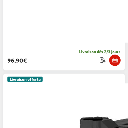
Livraison dès 2/3 jours
96,90€
Livraison offerte
PAWHUT
Terrarium vivarium en verre 12L
couvercle maille métallique porte noir
Aosom
Vendu par