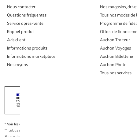
Nous contacter
Nos magasins, drives
Questions fréquentes
Tous nos modes de l
Service après-vente
Programme de fidél
Rappel produit
Offres de financem
Avis client
Auchan Traiteur
Informations produits
Auchan Voyages
Informations marketplace
Auchan Billetterie
Nos rayons
Auchan Photo
Tous nos services
Interdiction de vente de boissons alcooliqu
La preuve de majorité de l'acheteur est exigée au moment de la 
* Voir les conditions
en cliquant ici
** L’abus d’alcool est dangereux pour la santé, à consommer avec modération
Pour votre santé, évitez de grignoter entre les repas.
www.mangerbouger.fr