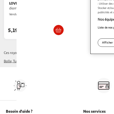
LOVE STORY
Balle lumineuse -
: Utiliser des
Stocker et/ou
diamètre 3,5 cm
publicités et
Toilinux
Vendu par
Nos équipe
Livr. ou retrait dès 5/6 jours
Liste de nos 
5,19€
Afficher 
Ces rayons pourraient également vous intéresser :
Balle, Tunnel
laser, plumeau, autres jouets
Vos courses à domicile, en
drive ou click & collect
Besoin d'aide ?
Nos services