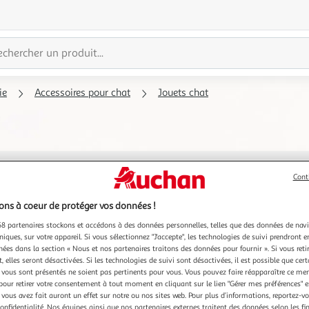
ie
Accessoires pour chat
Jouets chat
Cont
ns à coeur de protéger vos données !
8 partenaires stockons et accédons à des données personnelles, telles que des données de nav
niques, sur votre appareil. Si vous sélectionnez "J'accepte", les technologies de suivi prendront e
chées dans la section « Nous et nos partenaires traitons des données pour fournir ». Si vous retir
 elles seront désactivées. Si les technologies de suivi sont désactivées, il est possible que cer
vous sont présentés ne soient pas pertinents pour vous. Vous pouvez faire réapparaître ce me
pour retirer votre consentement à tout moment en cliquant sur le lien "Gérer mes préférences" 
 vous avez fait auront un effet sur notre ou nos sites web. Pour plus d’informations, reportez-v
confidentialité. Nos équipes ainsi que nos partenaires externes traitent des données selon les fi