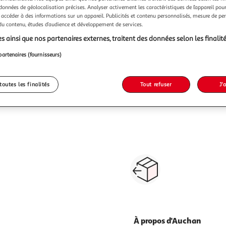
 données de géolocalisation précises. Analyser activement les caractéristiques de l’appareil pour 
 accéder à des informations sur un appareil. Publicités et contenu personnalisés, mesure de p
 du contenu, études d’audience et développement de services.
s ainsi que nos partenaires externes, traitent des données selon les finalité
partenaires (fournisseurs)
toutes les finalités
Tout refuser
J'
Paiement sécurisé en ligne
Retour produits : 3
ou au retrait
pour changer d’avi
À propos d'Auchan