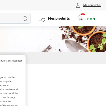
Me connecter
Lancer
Mes produits
la
recherche
inuer sans accepter
igation ou des
n charge les
ez votre
tains contenus et
nu pour modifier
en bas de page.
ous à notre
nalités suivantes