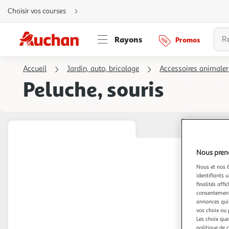
Aller
Choisir vos courses
directement
au
contenu
Aller
Rayons
Promos
directement
à
la
recherche
Accueil
Jardin, auto, bricolage
Accessoires animaler
Aller
directement
Peluche, souris
à
la
navigation
Aller
directement
à
la
rubrique
besoin
d'aide
Nous preno
Nous et nos 6
identifiants u
finalités affi
consentement,
annonces qui 
vos choix ou 
Les choix que
politique de 