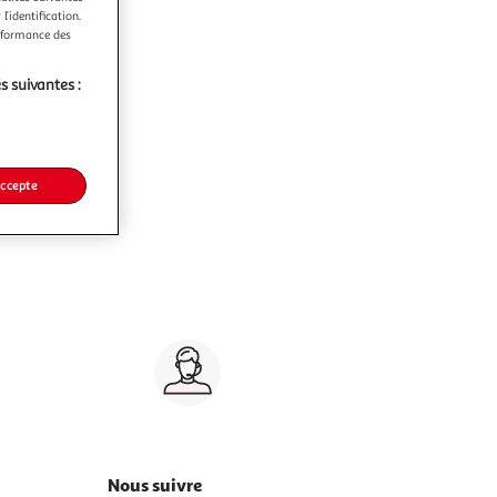
l’identification.
erformance des
s suivantes :
accepte
Service client 7j/7
0 jours
03 59 30 59 30
s
8h>21h, dimanche 8h30>13h
Nous suivre