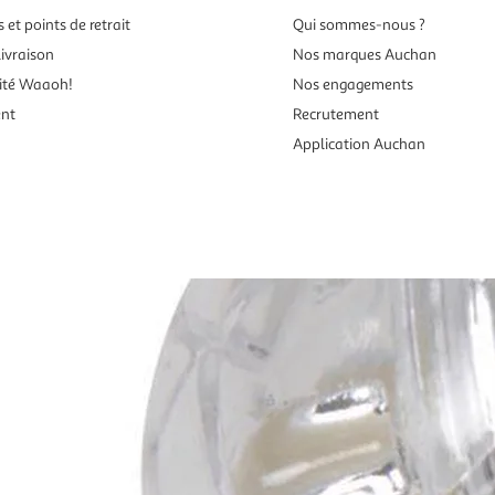
 et points de retrait
Qui sommes-nous ?
ivraison
Nos marques Auchan
ité Waaoh!
Nos engagements
ent
Recrutement
Application Auchan
es aux mineurs de moins de 18 ans
vente en ligne.