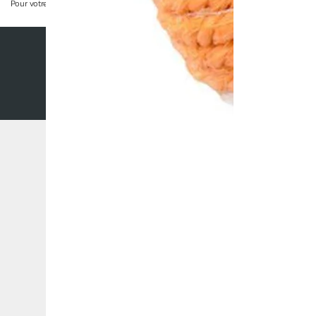
Pour votre santé, évitez de grignoter entre les repas.
www.mangerbouger.fr
Nos conditions générales
Mentions légales
Co