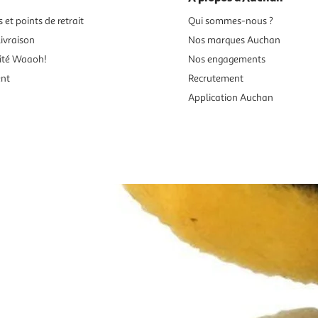
 et points de retrait
Qui sommes-nous ?
ivraison
Nos marques Auchan
ité Waaoh!
Nos engagements
ent
Recrutement
Application Auchan
es aux mineurs de moins de 18 ans
vente en ligne.