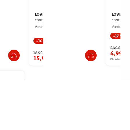
LOVE STORY
LOVE ST
Jeu interactif pour
jaune
chat griffoir & tunnel 33cm naturel
Paris Prix
P
Vendu par
Vendu par
-17 %
-16 %
Livr
ès 3/4 jours
Livr. ou retrait dès 3/4 jours
5,99€
4,99€
18,99€
15,99€
Plus d'offres à p