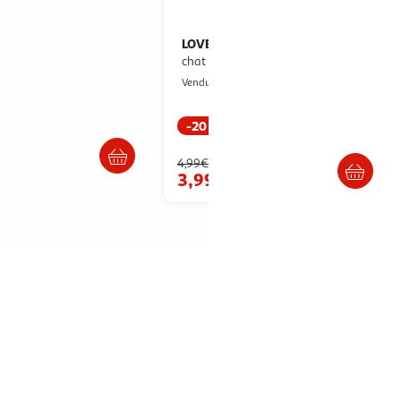
ORY
LOVE STORY
Lot de 4 jouets pour
Lot de 3 balles pour
chat balles 4cm multicolore
chat grelot 4cm multicolore
aris Prix
Paris Prix
Vendu par
-20 %
. ou retrait dès 3/4 jours
Livr. ou retrait dès 3/4 jours
4,99€
3,99€
artir de
14.94€