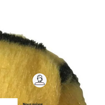
Service client 7j/7
0 jours
03 59 30 59 30
s
8h>21h, dimanche 8h30>13h
Nous suivre