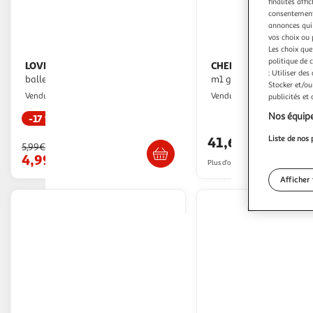
finalités affi
consentement,
annonces qui 
vos choix ou 
Les choix que
politique de 
LOVE STORY
CHEERBLE
Jouet pour chat
Jouet interactive ball
: Utiliser des
balle & ficelles 13cm naturel
m1 gray
Stocker et/ou
Paris Prix
ASD
Vendu par
Vendu par
publicités et
Nos équipe
-17 %
Livraison dès 1
Livr. ou retrait dès 3/4 jours
41,68€
Liste de nos 
5,99€
4,99€
Plus d'offres à partir de
45.05€
Afficher 