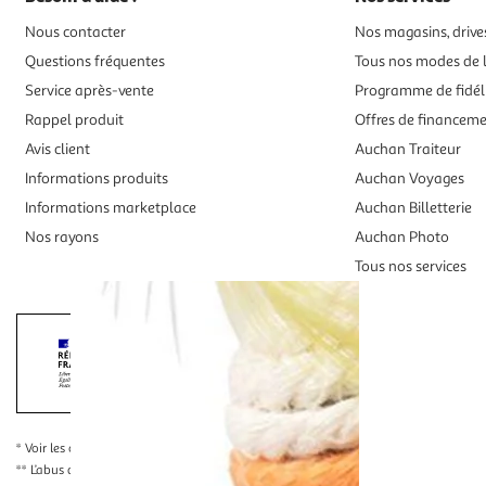
Nous contacter
Nos magasins, drives
Questions fréquentes
Tous nos modes de l
Service après-vente
Programme de fidél
Rappel produit
Offres de financem
Avis client
Auchan Traiteur
Informations produits
Auchan Voyages
Informations marketplace
Auchan Billetterie
Nos rayons
Auchan Photo
Tous nos services
Interdiction de vente de boissons alcooliqu
La preuve de majorité de l'acheteur est exigée au moment de la 
* Voir les conditions
en cliquant ici
** L’abus d’alcool est dangereux pour la santé, à consommer avec modération