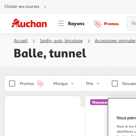
Aller
Choisir vos courses
directement
au
contenu
Aller
Rayons
Promos
directement
à
la
recherche
Accueil
Jardin, auto, bricolage
Accessoires animaler
Aller
directement
Balle, tunnel
à
la
navigation
Aller
directement
à
la
rubrique
besoin
Promos
Marque
Prix
Nouvea
d'aide
Nouveauté
Nous preno
Nous et nos 6
identifiants u