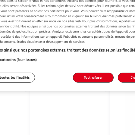
chées dans la section « Nous et nos partenaires traitons des données pour fournir ». Si vous retir
 elles seront désactivées. Si les technologies de suivi sont désactivées, il est possible que cer
vous sont présentés ne soient pas pertinents pour vous. Vous pouvez faire réapparaître ce me
pour retirer votre consentement à tout moment en cliquant sur le lien "Gérer mes préférences" 
 vous avez fait auront un effet sur notre ou nos sites web. Pour plus d’informations, reportez-v
confidentialité. Nos équipes ainsi que nos partenaires externes traitent des données selon les fi
MON AMI LUKI
LOVE ST
Tunnel chat 3
 données de géolocalisation précises. Analyser activement les caractéristiques de l’appareil pour 
entrées avec jouet - GRIS -
 accéder à des informations sur un appareil. Publicités et contenu personnalisés, mesure de p
60x24CM
P
Vendu par
 du contenu, études d’audience et développement de services.
Mon Ami Luki
Vendu par
s ainsi que nos partenaires externes, traitent des données selon les finalité
-17 %
/2 semaines
Livraison dès 5/6 jours
Livr
partenaires (fournisseurs)
5,99€
12,99€
4,99€
toutes les finalités
Tout refuser
J'