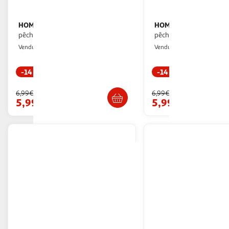
HOMEA
HOMEA
Jouet pour chat canne à
Jouet pour chat canne à
pêche serpent 40cm vert
pêche serpent 40cm 
Paris Prix
Paris Prix
Vendu par
Vendu par
-14 %
-14 %
Livr. ou retrait dès 3/4 jours
Livr. ou retrait d
6,99€
6,99€
5,99€
5,99€