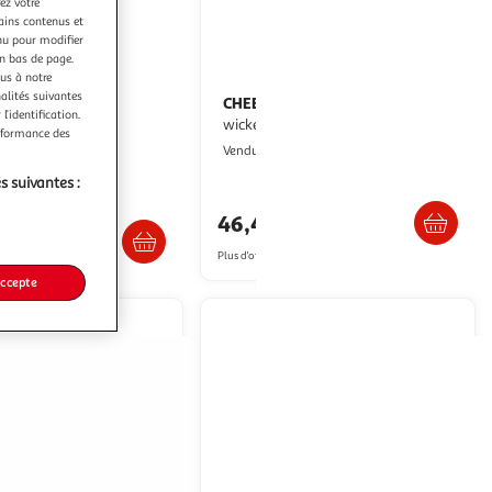
ez votre
tains contenus et
nu pour modifier
en bas de page.
ous à notre
nalités suivantes
ORY
CHEERBLE
Jouet pour chat
Jouet interactive
l’identification.
balle herbe & carton 13cm naturel
wicked ball se blue
erformance des
aris Prix
Multishop
Vendu par
s suivantes :
Livraison dès 1/2 semaines
. ou retrait dès 3/4 jours
46,47€
Plus d'offres à partir de
49.96€
accepte