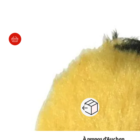
re 4 cm
ès 5/6 jours
Paiement sécurisé en ligne
Retour produits : 3
ou au retrait
pour changer d’avi
À propos d'Auchan