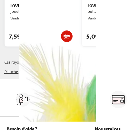
LOVE STORY
LOVE STORY
Ensemble de 6
Ensemble de 4
jouets pour chat
balles sonores - diamèt
Toilinux
Toilinux
Vendu par
Vendu par
Livr. ou retrait dès 5/6 jours
Livr. ou retrait d
7,59€
5,09€
Ces rayons pourraient également vous intéresser :
Peluche, Souris
laser, plumeau, autres jouets
Vos courses à domicile, en
drive ou click & collect
Besoin d'aide ?
Nos services