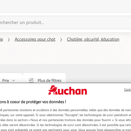
ie
Accessoires pour chat
Chatière, sécurité, éducation
Prix
Plus de filtres
Cont
ns à coeur de protéger vos données !
8 partenaires stockons et accédons à des données personnelles, telles que des données de nav
niques, sur votre appareil. Si vous sélectionnez "J'accepte", les technologies de suivi prendront e
chées dans la section « Nous et nos partenaires traitons des données pour fournir ». Si vous retir
 elles seront désactivées. Si les technologies de suivi sont désactivées, il est possible que cer
vous sont présentés ne soient pas pertinents pour vous. Vous pouvez faire réapparaître ce me