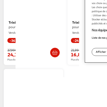
vos choix ou 
Les choix que
politique de 
: Utiliser des
Stocker et/ou
Trixie
Trixie
TRIXIE Filet de protection
TRIXIE Filet de protection
publicités et
pour chat 8x3m
pour chat
Nos équipe
Multishop
Multishop
Vendu par
Vendu par
Liste de nos 
-36 %
-24 %
Retrait dès 1/2 semaines
Retrait dè
37,99€
21,99€
Afficher 
24,19€
16,80€
Plus d'offres à partir de
32.92€
Plus d'offres à partir de
18.95€