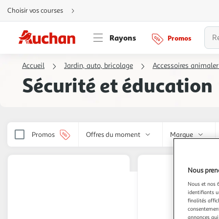
Aller
Choisir vos courses
directement
au
contenu
Aller
Rayons
Promos
directement
à
la
recherche
Accueil
Jardin, auto, bricolage
Accessoires animaler
Aller
directement
Sécurité et éducation
à
la
navigation
Aller
directement
à
la
rubrique
besoin
Promos
Offres du moment
Marque
d'aide
Nous preno
Nous et nos 6
identifiants u
finalités affi
consentement,
annonces qui 