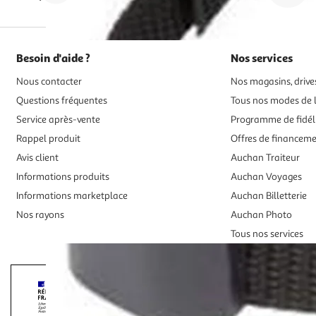
Besoin d'aide ?
Nos services
Nous contacter
Nos magasins, drives
Questions fréquentes
Tous nos modes de l
Service après-vente
Programme de fidél
Rappel produit
Offres de financem
Avis client
Auchan Traiteur
Informations produits
Auchan Voyages
Informations marketplace
Auchan Billetterie
Nos rayons
Auchan Photo
Tous nos services
Interdiction de vente de boissons alcooliqu
La preuve de majorité de l'acheteur est exigée au moment de la 