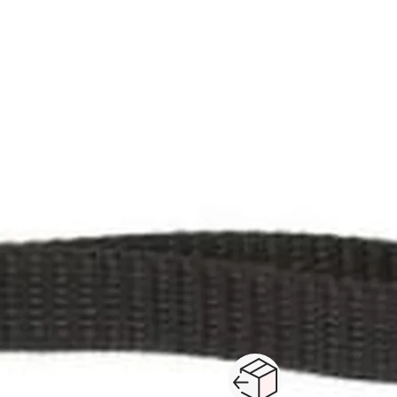
Paiement sécurisé en ligne
Retour produits : 3
ou au retrait
pour changer d’avi