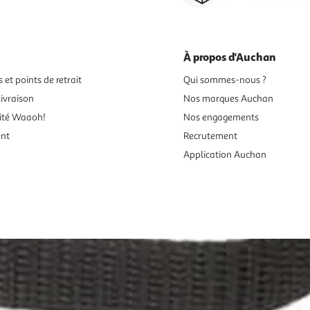
À propos d'Auchan
 et points de retrait
Qui sommes-nous ?
ivraison
Nos marques Auchan
ité Waaoh!
Nos engagements
ent
Recrutement
Application Auchan
es aux mineurs de moins de 18 ans
vente en ligne.