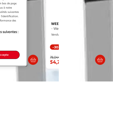
en bas de page.
ous à notre
nalités suivantes
l’identification.
erformance des
T
WEENECT
Traceur GPS pour Chat
Traceur GPS pour Chat
 XS (Black Edition 2023)
- Weenect XS (White Edition 2023)
s suivantes :
M25
M25
Vendu par
-30 %
Livraison dès 7/8 jours
Livraison dès 7/8 jours
accepte
78,04€
54,77€