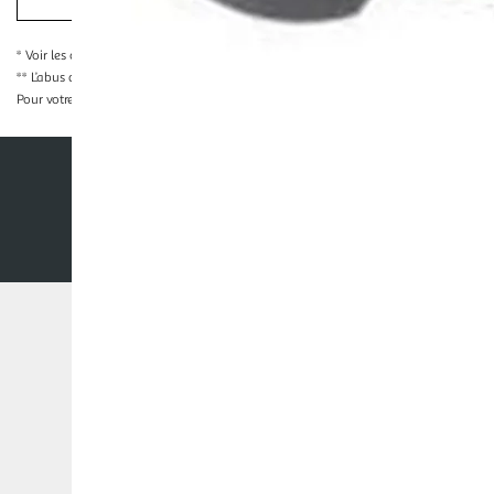
* Voir les conditions
en cliquant ici
** L’abus d’alcool est dangereux pour la santé, à consommer avec modération
Pour votre santé, évitez de grignoter entre les repas.
www.mangerbouger.fr
Nos conditions générales
Mentions légales
Co