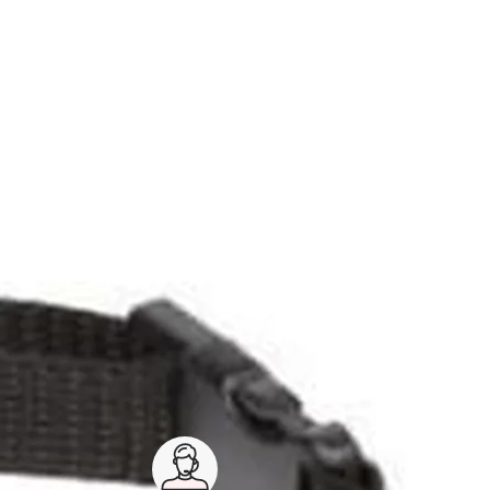
Service client 7j/7
0 jours
03 59 30 59 30
s
8h>21h, dimanche 8h30>13h