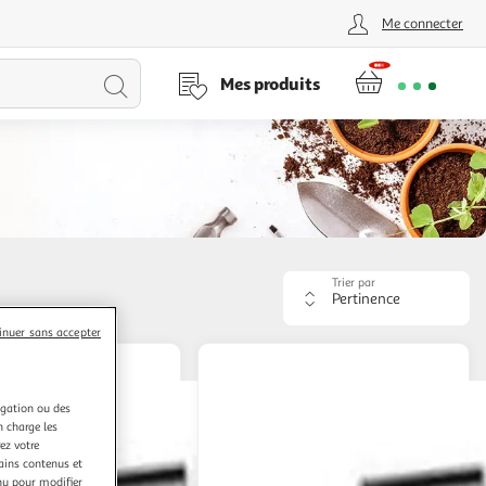
Me connecter
Lancer
Mes produits
la
recherche
Trier par
Appliquer
le
inuer sans accepter
critère
de
tri.
Votre
igation ou des
page
n charge les
sera
ez votre
rechargée.
tains contenus et
nu pour modifier