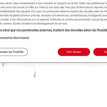
pour retirer votre consentement à tout moment en cliquant sur le lien "Gérer mes préférences" 
 vous avez fait auront un effet sur notre ou nos sites web. Pour plus d’informations, reportez-v
confidentialité. Nos équipes ainsi que nos partenaires externes traitent des données selon les fi
 données de géolocalisation précises. Analyser activement les caractéristiques de l’appareil pour 
 accéder à des informations sur un appareil. Publicités et contenu personnalisés, mesure de p
Trixie
WEENEC
TRIXIE Filet de protection
 du contenu, études d’audience et développement de services.
chat 6x3 m transparent
- Weenect
s ainsi que nos partenaires externes, traitent des données selon les finalité
Multishop
Vendu par
Vendu par
partenaires (fournisseurs)
-19 %
-30 %
s 4/5 jours
Livr. ou retrait dès 1/2 semaines
26,99€
toutes les finalités
Tout refuser
J'
21,78€
78,55€
55,27€
Plus d'offres à partir de
22.62€