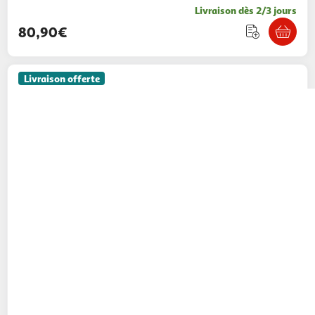
Livraison dès 2/3 jours
80,90€
Livraison offerte
PAWHUT
Enclos poulailler chenil 5,1 m²
couvert - parc grillagé dim. 3L x 1,7l x 1,9H m -
porte - acier galvanisé oxford gris
Aosom
Vendu par