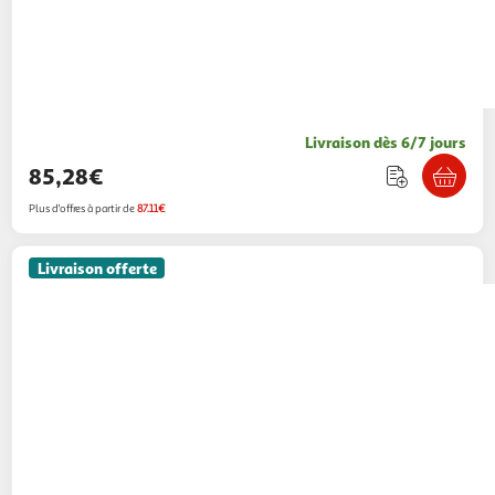
Livraison dès 6/7 jours
85,28€
Plus d'offres à partir de
87.11€
Livraison offerte
PAWHUT
Enclos poulailler chenil 10,2 m² -
parc grillagé dim. 3L x 3,4l x 1,9H m - espace
couvert - acier galvanisé
Aosom
Vendu par