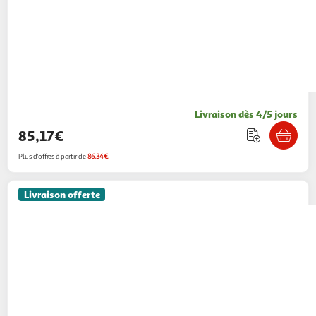
Livraison dès 4/5 jours
85,17€
Plus d'offres à partir de
86.34€
Livraison offerte
Zolux
Enclos modulable - ZOLUX - Neo park
- Parc pour petits animaux - Lapins -
140X105X70 - 1,84 m²
GpasPlus
Vendu par