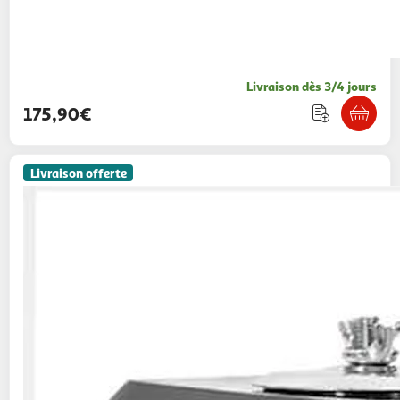
Livraison dès 3/4 jours
175,90€
Livraison offerte
VIDAXL
Moteur a essence 6,5 ch 4,8 kw noir
VidaXL
Vendu par