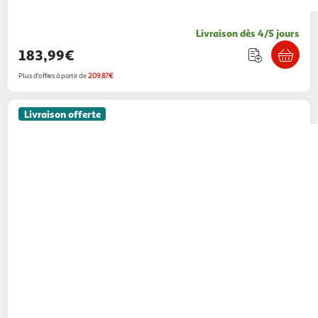
Livraison dès 4/5 jours
183,99€
Plus d'offres à partir de
209.87€
Livraison offerte
PAWHUT
Cage parc enclos poulailler dim.
2,96L x 1l x 0,8H m - espace couvert -
ouverture toit verrouillable - acier gris vert
Aosom
Vendu par