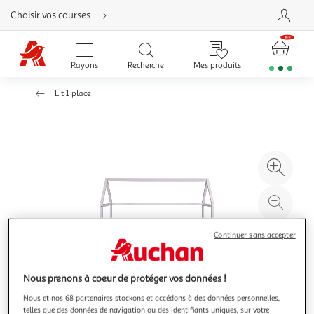
Aller
Choisir vos courses
directement
au
contenu
Aller
directement
Rayons
Recherche
Mes produits
à
la
recherche
Lit 1 place
Aller
directement
à
la
navigation
Aller
directement
à
Agr
la
rubrique
l'il
besoin
d'aide
à
Réd
20
l'il
à
Par
Continuer sans accepter
100
le
%
pro
Nous prenons à coeur de protéger vos données !
Nous et nos 68 partenaires stockons et accédons à des données personnelles,
telles que des données de navigation ou des identifiants uniques, sur votre