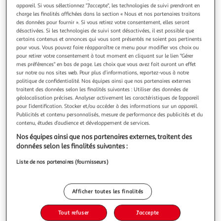
Illustration
Illustration
appareil. Si vous sélectionnez "J'accepte", les technologies de suivi prendront en
précédente
suivante
charge les finalités affichées dans la section « Nous et nos partenaires traitons
des données pour fournir ». Si vous retirez votre consentement, elles seront
désactivées. Si les technologies de suivi sont désactivées, il est possible que
certains contenus et annonces qui vous sont présentés ne soient pas pertinents
INTERLINK
pour vous. Vous pouvez faire réapparaître ce menu pour modifier vos choix ou
pour retirer votre consentement à tout moment en cliquant sur le lien "Gérer
Lit de maison Sun Road
mes préférences" en bas de page. Les choix que vous avez fait auront un effet
Le lit d'appoint Sunroad est l'endroit idéal pour les enfants
sur notre ou nos sites web. Pour plus d’informations, reportez-vous à notre
dans leur chambre. Il est peint en blanc et la peinture est
politique de confidentialité. Nos équipes ainsi que nos partenaires externes
exempte de substances nocives, hydrofuge et facile à
En savoir +
traitent des données selon les finalités suivantes : Utiliser des données de
entretenir. Le lit est en pin massif, ce qui lui confère une
Vendu par
Paris Prix
géolocalisation précises. Analyser activement les caractéristiques de l’appareil
longue durée de vie et une construction robuste. Le bois
pour l’identification. Stocker et/ou accéder à des informations sur un appareil.
Publicités et contenu personnalisés, mesure de performance des publicités et du
massif
Livraison dès 1/2 semaines
contenu, études d’audience et développement de services.
29,99€
Plus d'options
Nos équipes ainsi que nos partenaires externes, traitent des
données selon les finalités suivantes :
190,99€
239,99€
Vendu par
Paris Prix
Liste de nos partenaires (fournisseurs)
Livraison dès 5/6 jours
Livraison offerte
Afficher toutes les finalités
Plus d'options
Tout refuser
J'accepte
237,99€
Vendu par
INTERLINKS