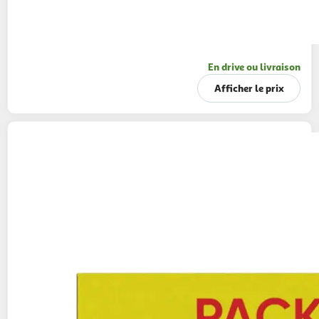
En drive ou livraison
Afficher le prix
VENUS
Rasoir extra smooth swirl
1 manche + 4 lames + 1 support