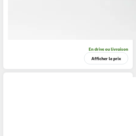
En drive ou livraison
Afficher le prix
COSMIA
Recharges sensitive+ rasoir 3 lames
pour femme
3 pièces