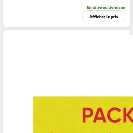
En drive ou livraison
Afficher le prix
VENUS
Rasoir pro confortglide sugarberry
scented
1 manche + 4 lames + 1 support