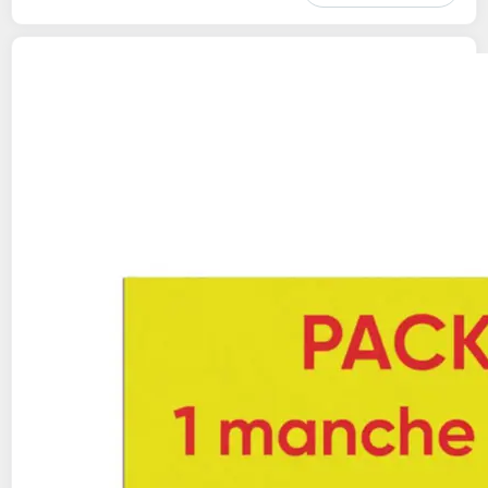
VENUS
Rasoir pro confortglide sensitive
1 manche + 4 lames + 1 support