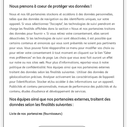
Illustration
Illustration
Nous prenons à coeur de protéger vos données !
précédente
suivante
Nous et nos 68 partenaires stockons et accédons à des données personnelles,
telles que des données de navigation ou des identifiants uniques, sur votre
appareil. Si vous sélectionnez "J'accepte", les technologies de suivi prendront en
HOOVER
charge les finalités affichées dans la section « Nous et nos partenaires traitons
Aspirateur laveur hw500
des données pour fournir ». Si vous retirez votre consentement, elles seront
désactivées. Si les technologies de suivi sont désactivées, il est possible que
Modes de nettoyage : Smart, Parquet, Max Nombre de
certains contenus et annonces qui vous sont présentés ne soient pas pertinents
rouleaux inclus dans la boite (dont pré installé sur la
pour vous. Vous pouvez faire réapparaître ce menu pour modifier vos choix ou
brosse) : 2 Poids Brut : 10.1 Kg Puissance d'aspiration (en
En savoir +
pour retirer votre consentement à tout moment en cliquant sur le lien "Gérer
kPa) : 18
Vendu par
2KINGS
mes préférences" en bas de page. Les choix que vous avez fait auront un effet
sur notre ou nos sites web. Pour plus d’informations, reportez-vous à notre
Livraison dès 6/7 jours
politique de confidentialité. Nos équipes ainsi que nos partenaires externes
traitent des données selon les finalités suivantes : Utiliser des données de
4,99€
géolocalisation précises. Analyser activement les caractéristiques de l’appareil
Plus d'options
pour l’identification. Stocker et/ou accéder à des informations sur un appareil.
Publicités et contenu personnalisés, mesure de performance des publicités et du
251,72€
Vendu par
2KINGS
contenu, études d’audience et développement de services.
Nos équipes ainsi que nos partenaires externes, traitent des
Livraison dès 6/7 jours
données selon les finalités suivantes :
4,99€
Plus d'options
Liste de nos partenaires (fournisseurs)
265,59€
499,99€
Vendu par
Multishop