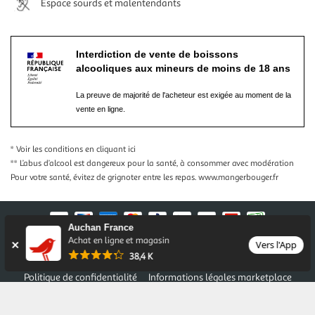
Espace sourds et malentendants
Interdiction de vente de boissons
alcooliques aux mineurs de moins de 18 ans
La preuve de majorité de l'acheteur est exigée au moment de la
vente en ligne.
* Voir les conditions
en cliquant ici
** L’abus d’alcool est dangereux pour la santé, à consommer avec modération
Pour votre santé, évitez de grignoter entre les repas.
www.mangerbouger.fr
Auchan France
Achat en ligne et magasin
Vers l'App
Nos conditions générales
Mentions légales
38,4 K
Conditions des offres et promotions
Gérer mes préférences
Politique de confidentialité
Informations légales marketplace
Auchan 2026 © Tous droits réservés