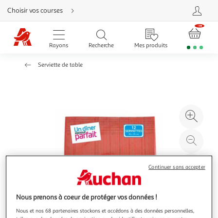
Aller
Choisir vos courses
directement
au
contenu
Aller
directement
Rayons
Recherche
Mes produits
à
la
recherche
Serviette de table
Aller
directement
à
la
navigation
Aller
directement
à
Agr
la
rubrique
l'il
besoin
d'aide
à
Réd
20
l'il
à
Par
Continuer sans accepter
100
le
%
pro
Nous prenons à coeur de protéger vos données !
Nous et nos 68 partenaires stockons et accédons à des données personnelles,