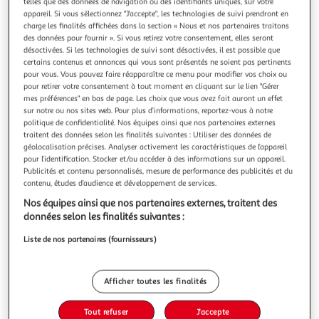
telles que des données de navigation ou des identifiants uniques, sur votre
appareil. Si vous sélectionnez "J'accepte", les technologies de suivi prendront en
charge les finalités affichées dans la section « Nous et nos partenaires traitons
des données pour fournir ». Si vous retirez votre consentement, elles seront
désactivées. Si les technologies de suivi sont désactivées, il est possible que
certains contenus et annonces qui vous sont présentés ne soient pas pertinents
HOMEA
pour vous. Vous pouvez faire réapparaître ce menu pour modifier vos choix ou
Lot de 12 serviettes effet tissu flocons 40x40cm rouge
pour retirer votre consentement à tout moment en cliquant sur le lien "Gérer
mes préférences" en bas de page. Les choix que vous avez fait auront un effet
Informations Techniques : Dimensions : L. 40 x l. 40 cm
sur notre ou nos sites web. Pour plus d’informations, reportez-vous à notre
Matière : Papier Spécificités : Pratique & Utile 20 Serviettes
politique de confidentialité. Nos équipes ainsi que nos partenaires externes
Effet Tissu Jetables A Motifs Couleur : Rouge
En savoir +
traitent des données selon les finalités suivantes : Utiliser des données de
Vendu par
Paris Prix
géolocalisation précises. Analyser activement les caractéristiques de l’appareil
pour l’identification. Stocker et/ou accéder à des informations sur un appareil.
Livr. ou retrait dès 3/4 jours
Publicités et contenu personnalisés, mesure de performance des publicités et du
A partir de 7,99€
contenu, études d’audience et développement de services.
Plus d'options
Nos équipes ainsi que nos partenaires externes, traitent des
données selon les finalités suivantes :
4,99€
6,99€
Vendu par
Paris Prix
Liste de nos partenaires (fournisseurs)
-29 %
Ajouter au panier
6,99€
Afficher toutes les finalités
4,99€
Ajouter à une liste
Tout refuser
J'accepte