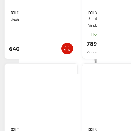
DJI
DJI
Drone Flip (RC 2) (GL)
Drone avata 2 fly smart combo
3 batteries
Multishop
Vendu par
Boulanger
Vendu par
Livr. ou retrait dès 1
Livraison dès 1/2 semaines
789,00€
640,58€
Plus d'offres à partir de
989.11€
DJI
DJI
Télécommande Dji RC 2 Gris
Batterie drone Batterie