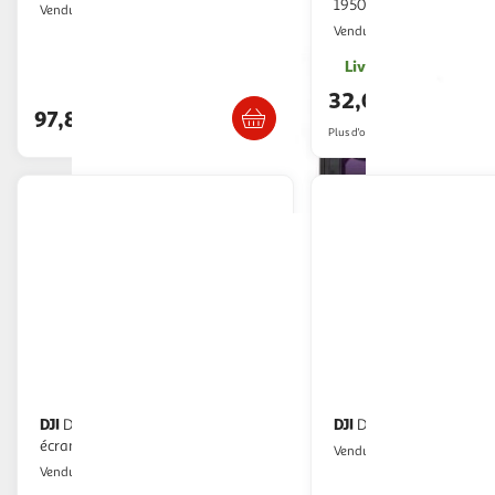
1950mAh
Multishop
Vendu par
Boulanger
Vendu par
Livr. ou retrait dès 1
Livraison dès 1/2 semaines
32,00€
97,82€
Plus d'offres à partir de
54.13€
DJI
DJI
Drone mini 3 fly more combo rc
Drone Mini 4k Fly 
écran & access
Multishop
Vendu par
Multishop
Vendu par