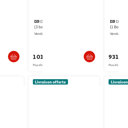
DJI
DJI
Drone avata 2 fly more combo
Drone Avata 2 Fly More Combo
(3 batteries)
(1 Batterie
Boulanger
Vendu par
Vendu par
ès 3/4 jours
Livr. ou retrait dès 3/4 jours
1 019,00€
931,6
Plus d'offres à partir de
1,137.29€
Plus d'offres à p
Livraison offerte
Livraison