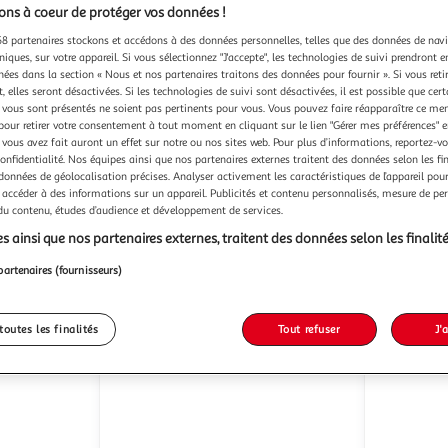
ns à coeur de protéger vos données !
8 partenaires stockons et accédons à des données personnelles, telles que des données de nav
niques, sur votre appareil. Si vous sélectionnez "J'accepte", les technologies de suivi prendront e
chées dans la section « Nous et nos partenaires traitons des données pour fournir ». Si vous retir
 elles seront désactivées. Si les technologies de suivi sont désactivées, il est possible que cer
DJI
DJI
e Combo
Dji neo 2 4 rotors quadcoptère
Drone avata 360 motion fly
vous sont présentés ne soient pas pertinents pour vous. Vous pouvez faire réapparaître ce me
12 mp 2688 x 1512 pixels 1606
more comb
pour retirer votre consentement à tout moment en cliquant sur le lien "Gérer mes préférences" 
mah noir, gris
B
Vendu par
 vous avez fait auront un effet sur notre ou nos sites web. Pour plus d’informations, reportez-v
Boulanger
Vendu par
confidentialité. Nos équipes ainsi que nos partenaires externes traitent des données selon les fi
 données de géolocalisation précises. Analyser activement les caractéristiques de l’appareil pour 
 accéder à des informations sur un appareil. Publicités et contenu personnalisés, mesure de p
s 6/7 jours
Livr. ou retrait dès 1/2 semaines
Livr. ou
 du contenu, études d’audience et développement de services.
239,00€
939,0
s ainsi que nos partenaires externes, traitent des données selon les finalité
Plus d'offres à partir de
255.4€
Plus d'offres à p
partenaires (fournisseurs)
toutes les finalités
Tout refuser
J'