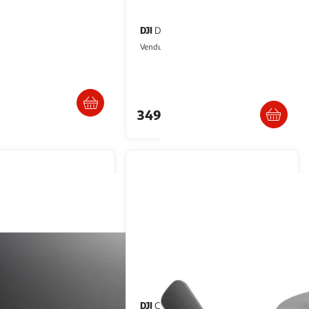
DJI
ir 3s (rc-n3)
Drone Mini 4K
igital Bay
Multishop
Vendu par
Livraison dès 6/7 jours
Livraison dès 6/7 jours
80€
349,51€
artir de
1,126.63€
DJI
Casque Goggles 3