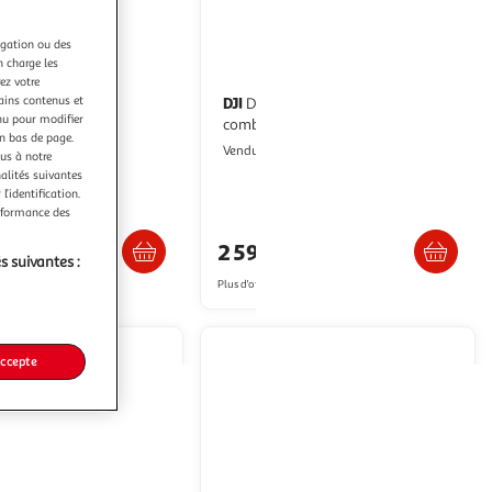
igation ou des
n charge les
ez votre
tains contenus et
DJI
Drone mavic 4 pro fly more
nu pour modifier
o (goggles
combo(rc 2)
en bas de page.
oulanger
Boulanger
Vendu par
ous à notre
nalités suivantes
l’identification.
erformance des
 retrait dès 1/2 semaines
Livr. ou retrait dès 3/4 jours
0€
2 599,00€
s suivantes :
artir de
1,015.7€
Plus d'offres à partir de
2,894.82€
accepte