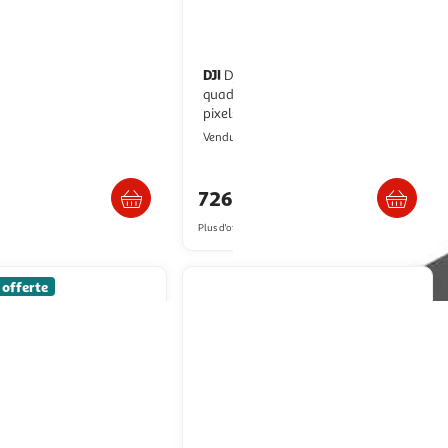
DJI
Dji mini 5 pro 4 rotors
)
quadcoptère 50 mp 3840 x 2160
pixels 2788 mah noir, gris
2KINGS
Boulanger
Vendu par
Livraison dès 4/5 jours
Livr. ou retrait dès 3/4 jours
9€
726,00€
artir de
939.81€
Plus d'offres à partir de
810.2€
 offerte