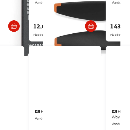
Multishop
B
Vendu par
Vendu par
/2 semaines
Livraison dès 1/2 semaines
Livr
12,00€
1 439,
Plus d'offres à partir de
16.89€
Plus d'offres à p
DJI
DJI
more combo
Hélice drone Neo Propellers
Hub de chargement Neo Two-
Way Char
Multishop
Vendu par
B
Vendu par