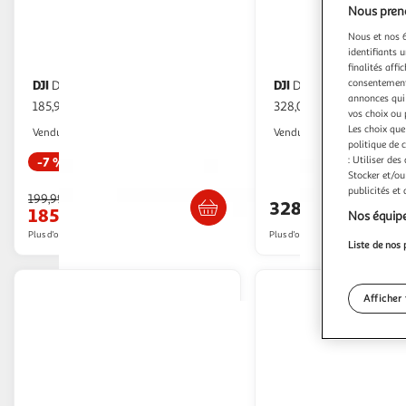
Nous preno
Nous et nos 6
identifiants u
finalités affi
consentement,
DJI
DJI
Drone Neo
Drone Neo Fly mor
annonces qui 
185,93€ / pce
328,06€ / pce
vos choix ou 
Les choix que
Multishop
Multishop
Vendu par
Vendu par
politique de 
: Utiliser des
-7 %
Stocker et/ou
Livraison dès 6/7 jours
Livraison dè
publicités et
199,99€
328,06€
185,93€
Nos équipe
Plus d'offres à partir de
196.55€
Plus d'offres à partir de
333.25€
Liste de nos 
Afficher 