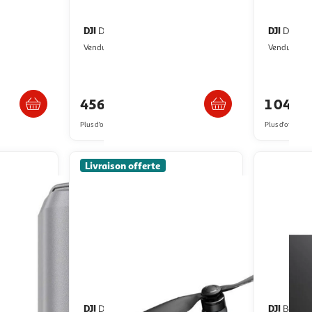
DJI
DJI
Drone DJI Avata 2
Drone a
GpasPlus
D
Vendu par
Vendu par
/2 semaines
Livraison dès 6/7 jours
456,60€
1 043,
Plus d'offres à partir de
461.36€
Plus d'offres à p
Livraison offerte
DJI
DJI
Drone Mavic 4 Pro
Batterie drone flip intelligent