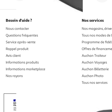
Besoin d'aide ?
Nos services
Nous contacter
Nos magasins, drives
Questions fréquentes
Tous nos modes de l
Service après-vente
Programme de fidél
Rappel produit
Offres de financem
Avis client
Auchan Traiteur
Informations produits
Auchan Voyages
Informations marketplace
Auchan Billetterie
Nos rayons
Auchan Photo
Tous nos services
Interdiction de vente de boissons alcooliqu
La preuve de majorité de l'acheteur est exigée au moment de la 