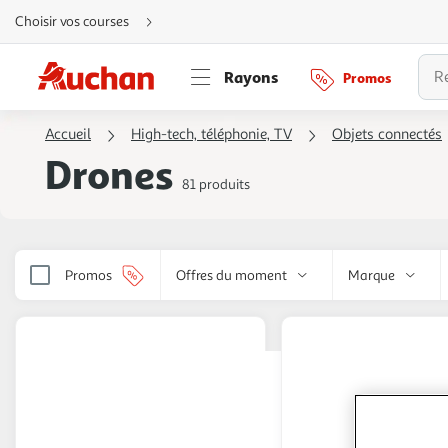
Aller
Choisir vos courses
directement
au
contenu
Aller
Rayons
Promos
directement
à
la
recherche
Accueil
High-tech, téléphonie, TV
Objets connectés
Aller
directement
Drones
à
la
81 produits
navigation
Aller
directement
à
la
rubrique
besoin
Promos
Offres du moment
Marque
d'aide