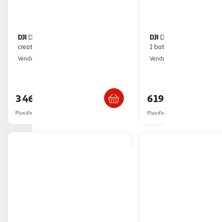
DJI
DJI
Drone mavic 4 pro 512gb
Drone avata 2 fly smart combo
creator combo(rc pro 2
1 batterie
Boulanger
Boulanger
Vendu par
Vendu par
Livr. ou retrait dès 3/4 jours
Livr. ou retrait d
3 466,00€
619,00€
Plus d'offres à partir de
3,835.69€
Plus d'offres à partir de
779.66€