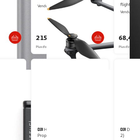
flight bat
Digital Bay
Vendu par
B
Vendu par
/2 semaines
Livraison dès 6/7 jours
Livr
2 158,90€
68,42
Plus d'offres à partir de
2,260.17€
Plus d'offres à p
DJI
DJI
Hélice drone Mini 5 Pro
Drone air 3s fly more combo (rc
Plus
Propellers
2)