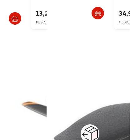
Livraison dès 5/6 jours
Livr
s 6/7 jours
13,29€
34,90
Plus d'offres à partir de
17.99€
Plus d'offres à p
1
2
3
Suivante
ti jusqu'à nos loisirs. Que vous soyez à la recherche d'un drone pas cher po
FPV, vous trouverez dans notre sélection un vaste choix d'appareils. Des dro
de à votre domicile, en point relais, en drive ou dans votre magasin Auchan
cté
réalité virtuelle
terminal de paiement
Paiement sécurisé en ligne
Retour produits : 3
ou au retrait
pour changer d’avi