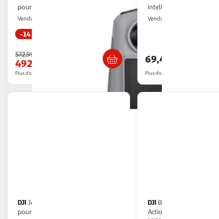
pour Drone
intelligente pour Mini 2
Multishop
Multishop
Vendu par
Vendu par
-14 %
Livraison dès 7/8 jours
Retrait dès 1
572,99€
69,40€
492,85€
Plus d'offres à partir de
497.94€
Plus d'offres à partir de
71.5€
DJI
DJI
Jeu de 3 filtres ND8 ND16 ND32
Batterie caméra sport Osmo
pour drone DJI Avata 2
Action Extreme Battery 