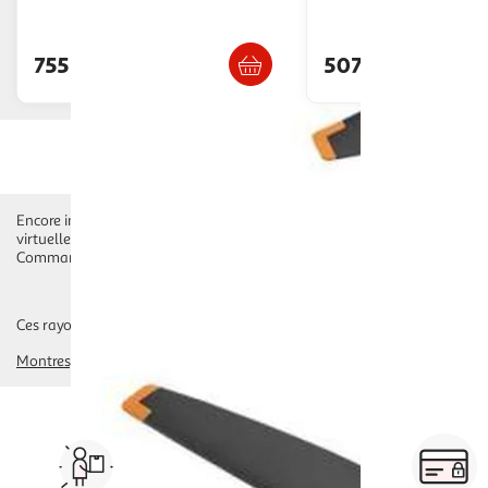
Livraison dès 6/7 jours
Livraison dè
755,46€
507,21€
Encore inconnus il y a quelques années, les drones ont aujourd'hui inves
virtuelle pour faire de la prise de vue professionnelle en 4K ou du vol 
Commandez dès maintenant votre drone et bénéficiez d'une livraison rapi
Ces rayons pourraient également vous intéresser :
Montres, Bracelets Connectés
maison connectée
santé, bien-être conne
Vos courses à domicile, en
drive ou click & collect