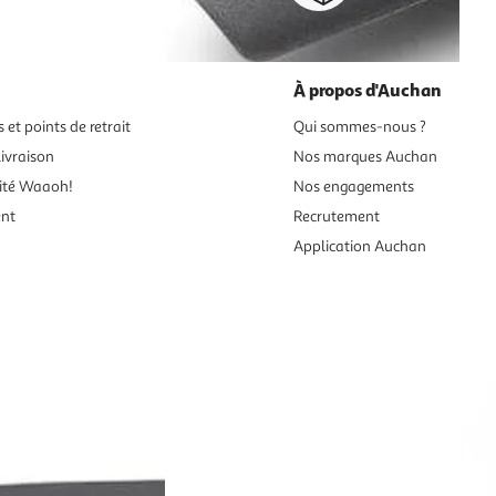
À propos d'Auchan
 et points de retrait
Qui sommes-nous ?
ivraison
Nos marques Auchan
ité Waaoh!
Nos engagements
ent
Recrutement
Application Auchan
es aux mineurs de moins de 18 ans
vente en ligne.