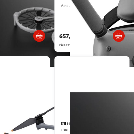
tery
Boulanger
Vendu par
oulanger
. ou retrait dès 3/4 jours
Livr. ou retrait dès 3/4 jours
€
657,90€
artir de
87.96€
Plus d'offres à partir de
739.36€
DJI
Hub de chargement flip hub de
chargement parallèle