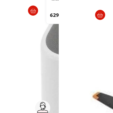
. ou retrait dès 3/4 jours
Livr. ou retrait dès 3/4 jours
€
629,00€
artir de
41.47€
ur enfant, ou d'un drone high-tech avec caméra et casque de réalité
nes volants bien sûr, mais également des drones roulants ou aquatiques !
 favori.
Service client 7j/7
0 jours
03 59 30 59 30
s
8h>21h, dimanche 8h30>13h