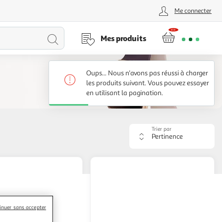
Me connecter
Lancer
Mes produits
la
Oups... Nous n'avons pas réussi à charger
recherche
les produits suivant. Vous pouvez essayer
en utilisant la pagination.
Trier par
Appliquer
le
critère
de
tri.
Votre
page
sera
rechargée.
inuer sans accepter