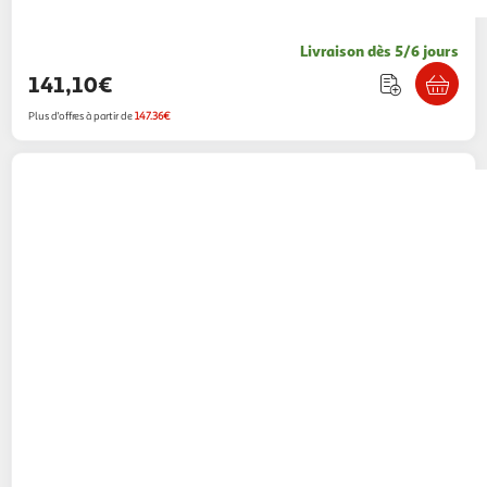
Livraison dès 5/6 jours
141,10€
Plus d'offres à partir de
147.36€
Wacom
Tablette graphique One pen tablet
small - S
Multishop
Vendu par