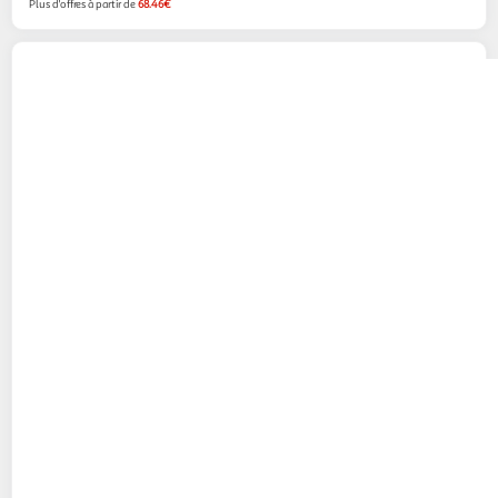
Plus d'offres à partir de
68.46€
Wacom
Wacom lp190k stylet noir
Multishop
Vendu par