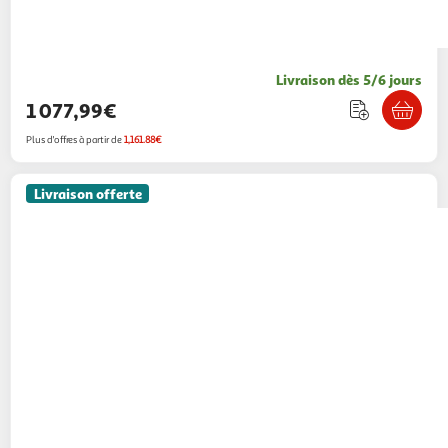
Livraison dès 5/6 jours
1 077,99€
Plus d'offres à partir de
1,161.88€
Livraison offerte
Wacom
Tablette graphique One pen tablet
medium - M
Digital Bay
Vendu par