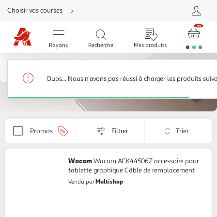
Aller
Choisir vos courses
directement
au
contenu
Aller
directement
Rayons
Recherche
Mes produits
à
la
recherche
Tablettes tactiles, liseuses
Aller
directement
Tablette graphique
52 produits
à
Oups... Nous n'avons pas réussi à charger les produits suiv
la
navigation
Aller
directement
à
la
rubrique
Trier
besoin
Promos
Filtrer
Appliquer
d'aide
par
le
critère
de
Wacom
Wacom ACK44506Z accessoire pour
tri.
tablette graphique Câble de remplacement
Votre
Multishop
Vendu par
page
sera
rechargée.