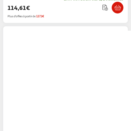
114,61€
Plus d'offres à partir de
127.1€
Wacom
Tablette graphique Intuos S Noir
Multishop
Vendu par