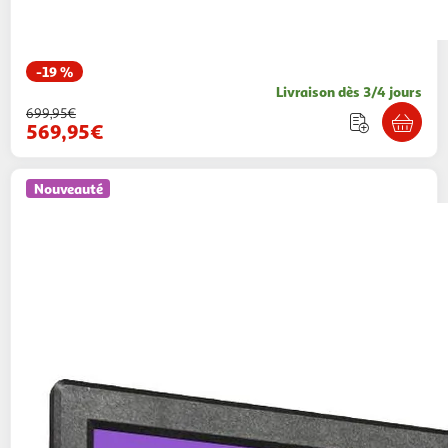
-19 %
Livraison dès 3/4 jours
699,95€
569,95€
Nouveauté
VIBOX
PC Gamer Complet - Ryzen 3 3200G,
Graphiques intégrés, 8 Go RAM, 480 Go SSD,
Linux, WiFi
Vibox Gaming
Vendu par