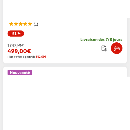
(1)
-51 %
Livraison dès 7/8 jours
1 017,99€
499,00€
Plus d'offres à partir de
562.63€
Nouveauté
MSI
Alimentation MSI MAG A750BN PCIe5 750
W
Monsieur Plus
Vendu par