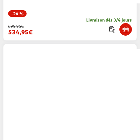
-24 %
Livraison dès 3/4 jours
699,95€
534,95€
Deepcool
Refroidisseur d'air Deepcool AK400
DIGITAL
Multishop
Vendu par