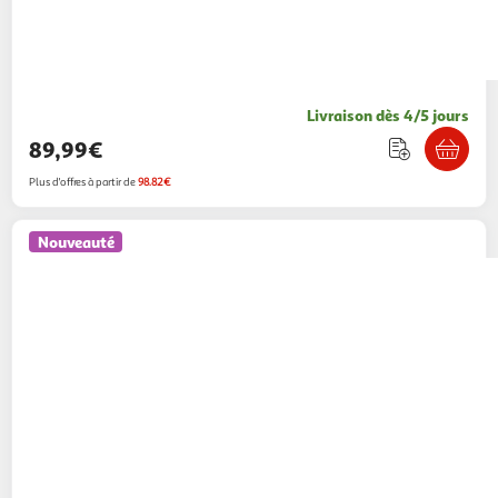
Livraison dès 4/5 jours
89,99€
Plus d'offres à partir de
98.82€
Nouveauté
VIBOX
PC Gamer - Ryzen 3 3200G, Graphiques
intégrés, 16 Go RAM, 480 Go SSD, Windows 11,
WiFi 6 + Bluetooth
Vibox Gaming
Vendu par