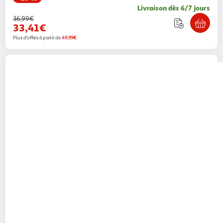
Livraison dès 6/7 jours
36,99€
33,41€
Plus d'offres à partir de
49.99€
Corsair
Boîtier PC Corsair Frame 4000D noir
Multishop
Vendu par