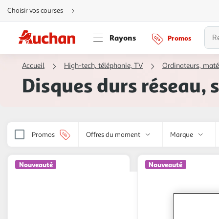
Aller
Choisir vos courses
directement
au
contenu
Aller
Rayons
Promos
directement
à
la
recherche
Accueil
High-tech, téléphonie, TV
Ordinateurs, maté
Aller
directement
Disques durs réseau, 
à
la
navigation
Aller
directement
à
la
rubrique
besoin
Promos
Offres du moment
Marque
d'aide
Nouveauté
Nouveauté