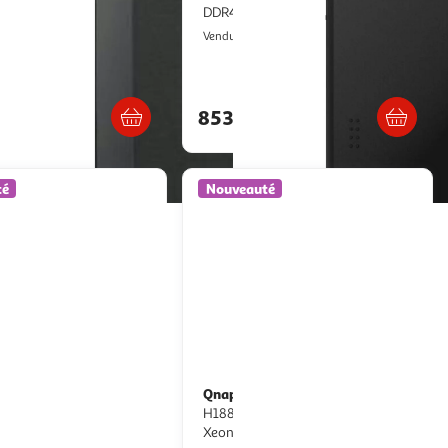
DDR4
ultishop
Multishop
Vendu par
Retrait dès 1/2 semaines
Livraison dès 6/7 jours
0€
853,08€
té
Nouveauté
Qnap
Serveur NAS QNAP TS-
 4 Pro Gen2 AS3304T v2
H1887XU-RP avec processeur Intel
es
Xeon