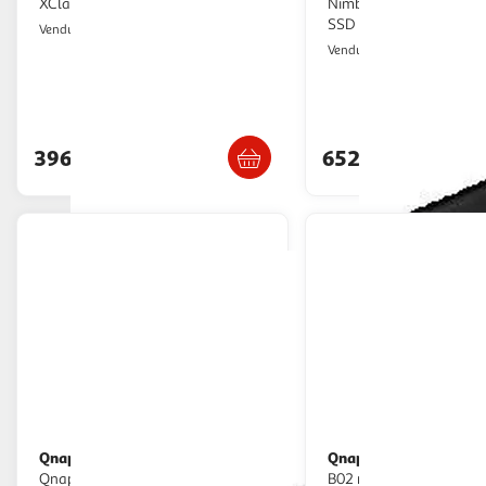
XClarity Pro avec gestion avancée
Nimbustor 4 Gen2 avec 
SSD NVMe
Multishop
Vendu par
Monsieur Plus
Vendu par
Livraison dès 7/8 jours
Livraison dè
396,58€
652,99€
Qnap
Qnap
Boîtier de stockage réseau
Kit rail d'étagère QNAP RAIL-
Qnap TR-002 avec 2 baies
B02 métallisé