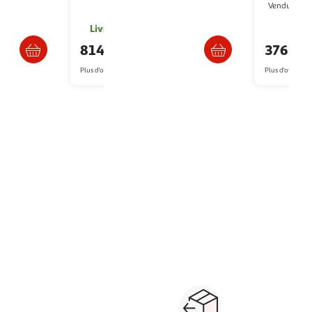
Vendu par
s 6/7 jours
Livr. ou retrait dès 1/2 semaines
814,71€
376,58
Plus d'offres à partir de
834.29€
Plus d'offres à p
1
2
Suivante
lection de disque durs résaux et serveurs NAS (Network Attached Storage)
 réseau sur Auchan.fr et bénéficiez d'une livraison rapide à domicile, en 
veur d'impression
adaptateurs et prises cpl
routeur wifi
Paiement sécurisé en ligne
Retour produits : 3