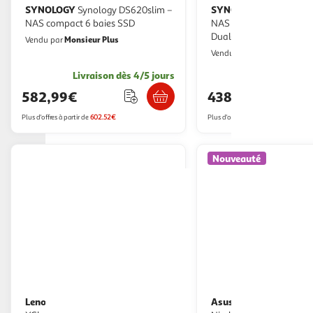
SYNOLOGY
SYNOLOGY
Synology DS620slim –
Synology DS225+ –
NAS compact 6 baies SSD
NAS Desktop 2 baies – 
Dual-Core – Compact &
Monsieur Plus
Vendu par
Performant
2KINGS
Vendu par
Livraison dès 4/5 jours
Livraison dè
582,99€
438,72€
Plus d'offres à partir de
602.52€
Plus d'offres à partir de
453.99€
Nouveauté
Lenovo
Asustor
Serveur NAS Lenovo
Serveur NAS Asustor