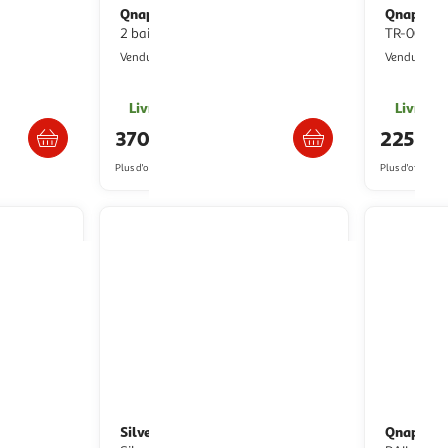
Qnap
Qnap
Serveur NAS TS-216G - NAS
Serveur NAS Extension RAID
Processeur
2 baies
TR-002 - 
Multishop
M
Vendu par
Vendu par
s 4/5 jours
Livr. ou retrait dès 1/2 semaines
Livr. ou
370,89€
225,6
Plus d'offres à partir de
372.99€
Plus d'offres à p
Silverstone
Qnap
Boîtier NAS
Accessoire de rack QNAP