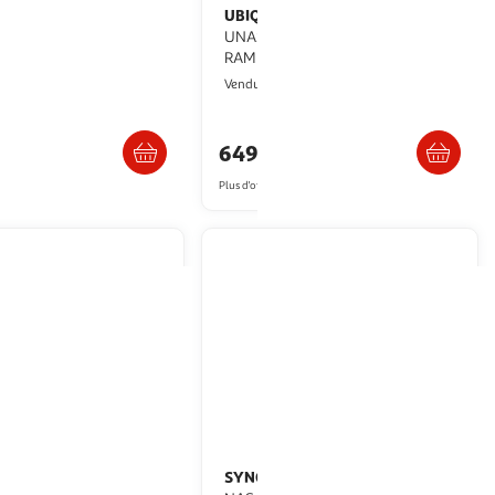
UBIQUITI
Serveur NAS Ubiquiti
DAS
UNAS Pro Rack 2U 7 baies 8 Go
RAM
ultishop
Monsieur Plus
Vendu par
 retrait dès 1/2 semaines
Livraison dès 8/9 jours
4€
649,99€
artir de
228.07€
Plus d'offres à partir de
650.32€
SYNOLOGY
Synology DS425+ –