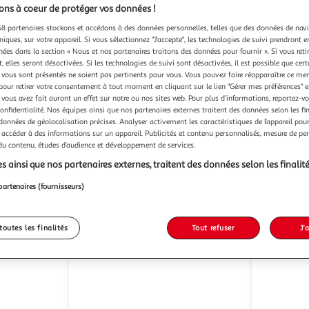
ns à coeur de protéger vos données !
8 partenaires stockons et accédons à des données personnelles, telles que des données de nav
niques, sur votre appareil. Si vous sélectionnez "J'accepte", les technologies de suivi prendront e
chées dans la section « Nous et nos partenaires traitons des données pour fournir ». Si vous retir
 elles seront désactivées. Si les technologies de suivi sont désactivées, il est possible que cer
Le marquier
SYNOLO
S DS124
Unité d'extension de
vous sont présentés ne soient pas pertinents pour vous. Vous pouvez faire réapparaître ce me
stockage Synology RX1222sas
NAS 4 bai
pour retirer votre consentement à tout moment en cliquant sur le lien "Gérer mes préférences" 
sécurisé
Monsieur Plus
Vendu par
 vous avez fait auront un effet sur notre ou nos sites web. Pour plus d’informations, reportez-v
Vendu par
confidentialité. Nos équipes ainsi que nos partenaires externes traitent des données selon les fi
 données de géolocalisation précises. Analyser activement les caractéristiques de l’appareil pour 
s 6/7 jours
Livraison dès 5/6 jours
 accéder à des informations sur un appareil. Publicités et contenu personnalisés, mesure de p
 du contenu, études d’audience et développement de services.
3 119,99€
477,48
s ainsi que nos partenaires externes, traitent des données selon les finalité
Plus d'offres à partir de
3,468.98€
Plus d'offres à p
partenaires (fournisseurs)
toutes les finalités
Tout refuser
J'