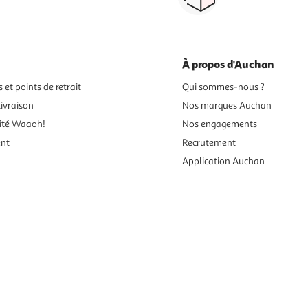
ou au retrait
pour changer d’avi
À propos d'Auchan
 et points de retrait
Qui sommes-nous ?
ivraison
Nos marques Auchan
ité Waaoh!
Nos engagements
ent
Recrutement
Application Auchan
es aux mineurs de moins de 18 ans
vente en ligne.