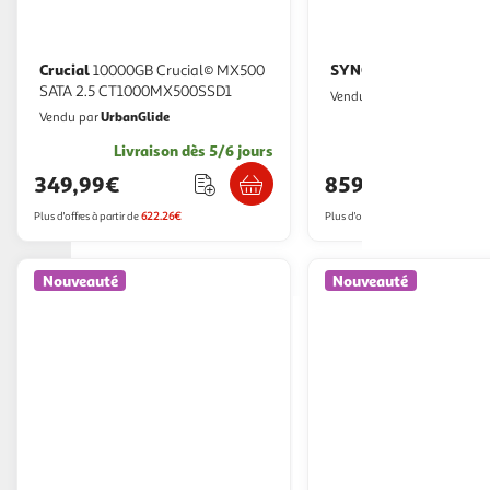
Crucial
SYNOLOGY
10000GB Crucial© MX500
SYNOLOGY 
SATA 2.5 CT1000MX500SSD1
Monsieur Plus
Vendu par
UrbanGlide
Vendu par
Livraison dès 5/6 jours
Livraison dè
349,99€
859,99€
Plus d'offres à partir de
622.26€
Plus d'offres à partir de
1,059.98€
Nouveauté
Nouveauté