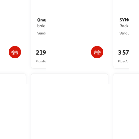
Qnap
SYNOLO
RS1221+
Serveur NAS TS-133 - NAS 1
baie
RackStati
Multishop
M
Vendu par
Vendu par
s 6/7 jours
Retrait dès 1/2 semaines
219,71€
3 578,
Plus d'offres à partir de
227.54€
Plus d'offres à p