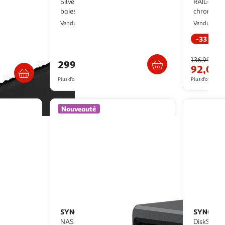
4 baies
SilverStone SST-CS351B Noir avec 5
RAIL-S01 k
baies pour disque dur
chromé
Multishop
M
Vendu par
Vendu par
-33 %
Livraison dès 1/2 semaines
s 4/5 jours
136,99€
299,10€
92,00
Plus d'offres à partir de
326.64€
Plus d'offres à p
Nouveauté
SYNOLOGY
SYNOLO
Synology DS725+ –
NAS 2 baies avancé nouvelle
DiskStati