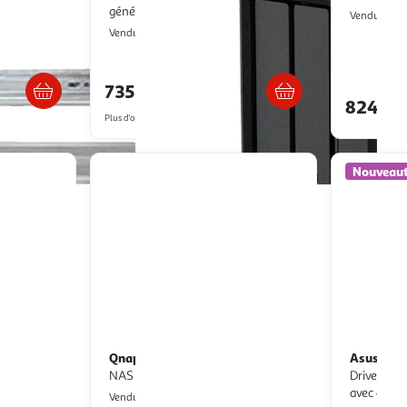
génération
M
Vendu par
Monsieur Plus
Vendu par
/2 semaines
Livraison dès 4/5 jours
735,99€
824,7
Plus d'offres à partir de
771.89€
Nouveau
Qnap
Asustor
Serveur NAS TS-464-8G -
Serveur NAS Asustor
oir
NAS 4 baies
Drivestor
avec 4 bai
Multishop
Vendu par