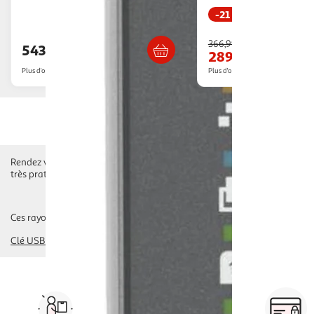
-21 %
Livraison dès 4/5 jours
Livraison dè
366,99€
543,67€
289,92€
Plus d'offres à partir de
544.04€
Plus d'offres à partir de
293.99€
Rendez vos données accessibles de partout dans la maison avec notre sé
très pratiques pour sauvegarder vos données. Commandez votre disque dur
Ces rayons pourraient également vous intéresser :
Clé USB Bluetooth Et Wifi
câble réseau
switch réseau
carte réseau
ser
Vos courses à domicile, en