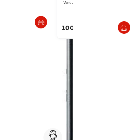
2KINGS
Monsieur Plus
Vendu par
Livraison dès 4/5 jours
Livraison dès 4/5 jours
€
10 094,99€
artir de
400.27€
. Un véritable cloud personnel. Les disques durs réseau sont également
point retrait ou en magasin
Service client 7j/7
0 jours
03 59 30 59 30