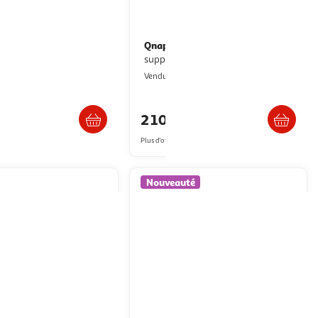
GY
Qnap
Serveur NAS Synology
Serveur NAS QNAP avec
on RS1619xs+
support jusqu'à 9 disques durs
ultishop
Multishop
Vendu par
Livraison dès 6/7 jours
Livraison dès 4/5 jours
90€
2 101,20€
artir de
3,583.99€
Plus d'offres à partir de
2,189.99€
Nouveauté