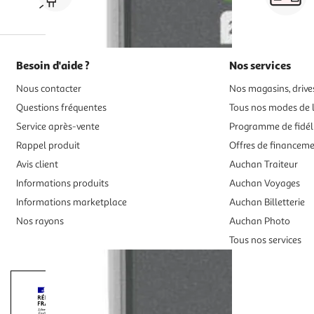
drive ou click & collect
Besoin d'aide ?
Nos services
Nous contacter
Nos magasins, drives
Questions fréquentes
Tous nos modes de l
Service après-vente
Programme de fidél
Rappel produit
Offres de financem
Avis client
Auchan Traiteur
Informations produits
Auchan Voyages
Informations marketplace
Auchan Billetterie
Nos rayons
Auchan Photo
Tous nos services
Interdiction de vente de boissons alcooliqu
La preuve de majorité de l'acheteur est exigée au moment de la 