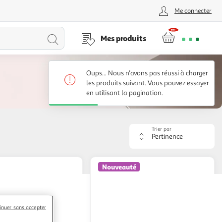
Me connecter
Lancer
Mes produits
la
Oups... Nous n'avons pas réussi à charger
recherche
les produits suivant. Vous pouvez essayer
en utilisant la pagination.
Trier par
Appliquer
le
critère
de
Nouveauté
tri.
Votre
page
sera
rechargée.
inuer sans accepter