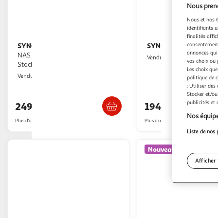
Nous preno
Nous et nos 6
identifiants u
finalités affi
consentement,
SYNOLOGY
SYNOLOGY
Synology DS223J –
Serveur NA
annonces qui 
NAS 2 baies – Entrée de Gamme –
Monsieur Plus
Vendu par
vos choix ou 
Stockage Réseau Familial – Facile
Les choix que
Monsieur Plus
Vendu par
politique de 
: Utiliser des
Livraison dès 6/7 jours
Livraison dè
Stocker et/ou
publicités et
249,99€
194,99€
Nos équipe
Plus d'offres à partir de
277.41€
Plus d'offres à partir de
216.9€
Liste de nos 
Nouveauté
Afficher 