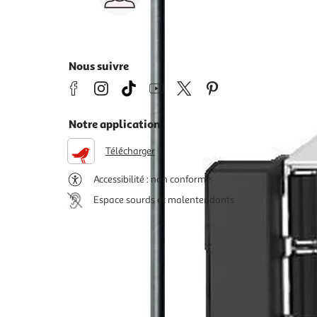
s
8h>21h, dimanche 8h30>13h
Nous suivre
Notre application
Télécharger
Accessibilité : non conforme
Espace sourds et malentendants