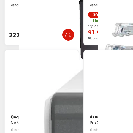
Multishop
Multishop
Vendu par
Vendu par
-30 %
Livr. ou retrait dès 1
Livraison dès 6/7 jours
131,99€
91,95€
222,55€
Plus d'offres à partir de
93.94€
Qnap
Asustor
Serveur NAS TS-433-4G -
NAS ASUSTOR Drivestor 2
NAS 4 baies
Pro Gen2 AS3302T v2 N
2KINGS
Multishop
Vendu par
Vendu par