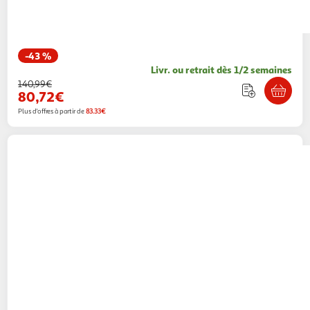
-43 %
Livr. ou retrait dès 1/2 semaines
140,99€
80,72€
Plus d'offres à partir de
83.33€
TP-LINK
TP-LINK TPLINK WLAN-Karte
WLANKarte (TX201)
Multishop
Vendu par