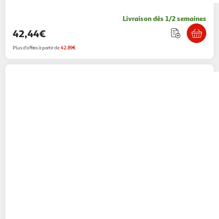
Livraison dès 1/2 semaines
42,44€
Plus d'offres à partir de
42.89€
Startech
Module émetteur-récepteur QSFP+
StarTech.com 40GBase-LR4 40 Gbps
Multishop
Vendu par