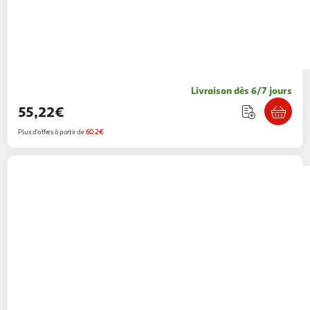
Livraison dès 6/7 jours
55,22€
Plus d'offres à partir de
60.2€
ASRock
ASROCK Carte mere B550M-HDV
Multishop
Vendu par