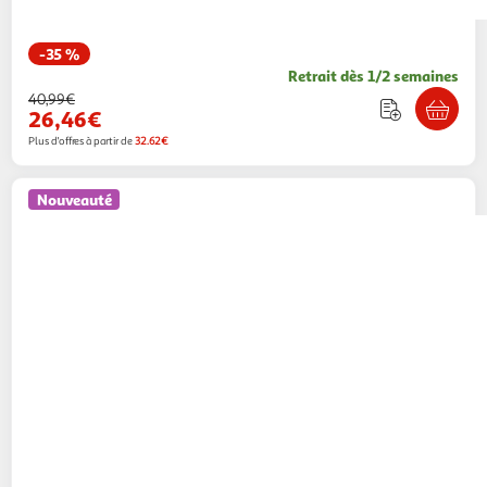
-35 %
Retrait dès 1/2 semaines
40,99€
26,46€
Plus d'offres à partir de
32.62€
Nouveauté
TP-LINK
TP-LINK TPLINK WLAN-Karte
WLANKarte Archer TXE72E (ARCHER
TXE72E)
ASD
Vendu par