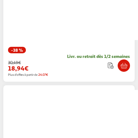
-38 %
Livr. ou retrait dès 1/2 semaines
30,49€
18,94€
Plus d'offres à partir de
24.07€
MSI
A520M A PRO
Multishop
Vendu par