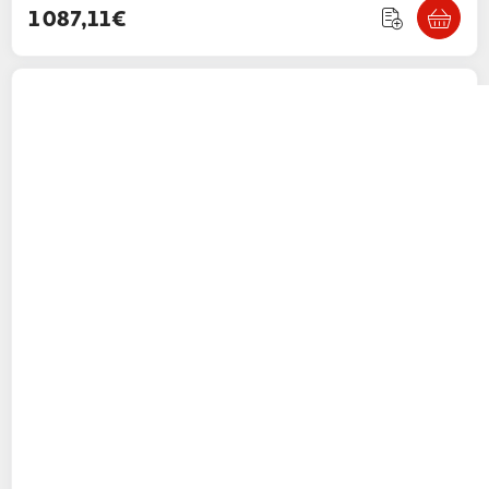
1 087,11€
TP-LINK
TP-LINK TPLINK Netzwerkadapter
ARCHER TXE75E (ARCHER TXE75E)
2KINGS
Vendu par