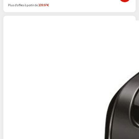
Plus d'offres à partir de
109.97€
Fellowes
Destructeur papier Fellowes
DESTRUCTEUR M 7CM COUPE CROISEE 7
FEUILLES
Boulanger
Vendu par