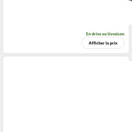
En drive ou livraison
Afficher le prix
Fellowes
Relieuse starlet 2+ a4
Boulanger
Vendu par