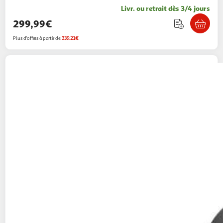
Livr. ou retrait dès 3/4 jours
299,99€
Plus d'offres à partir de
339.21€
Fellowes
Destructeur microshred lx210 noir
Multishop
Vendu par