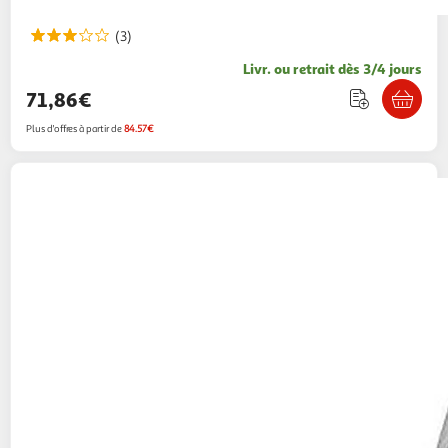
(3)
Livr. ou retrait dès 3/4 jours
71,86€
Plus d'offres à partir de
84.57€
Fellowes
Destructeur microshred lx201 blanc
Boulanger
Vendu par