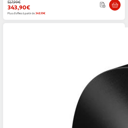
517,99€
343,90€
Plus d'offres à partir de
348.99€
Fellowes
Destructeur microshred lx45 noir
Boulanger
Vendu par