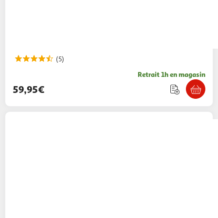
(5)
Retrait 1h en magasin
59,95€
QILIVE
Radio CD/USB portable Q1818 - Noir
39,95€ / pce
Auchan
Vendu par