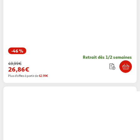
-46 %
Retrait dès 1/2 semaines
49,99€
26,86€
Plus d'offres à partir de
62.99€
QILIVE
Radio K7 CD Q1284 - Noir
59,95€ / pce
Auchan
Vendu par