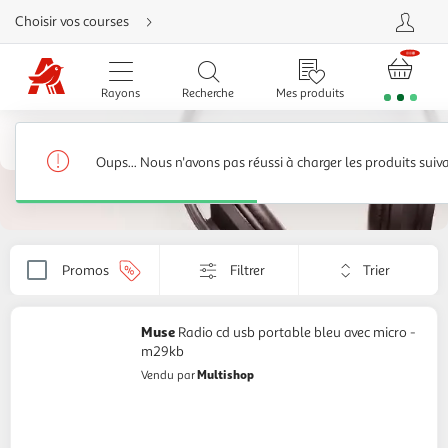
Aller
Choisir vos courses
directement
au
contenu
Aller
directement
Rayons
Recherche
Mes produits
à
la
recherche
Radio FM, radio CD, radio-réveil
Aller
directement
Postes radio CD et K7
41 produits
à
Oups... Nous n'avons pas réussi à charger les produits suiv
la
navigation
Aller
directement
à
la
rubrique
Trier
besoin
Promos
Filtrer
Appliquer
d'aide
par
le
critère
de
Muse
Radio cd usb portable bleu avec micro -
tri.
m29kb
Votre
Multishop
Vendu par
page
sera
rechargée.