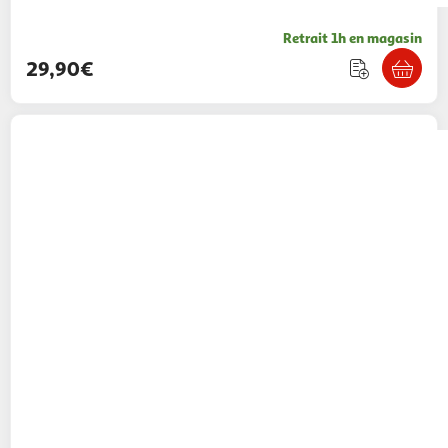
Retrait 1h en magasin
29,90€
MUSE
Radio portable M-35 BT Bluetooth
CD/MP3/USB - Noir
79,95€ / pce
Auchan
Vendu par