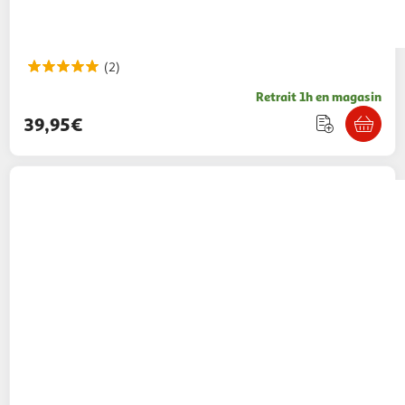
(2)
Retrait 1h en magasin
39,95€
POUCE
Boombox CD Radio FM
29,90€ / pce
Auchan
Vendu par