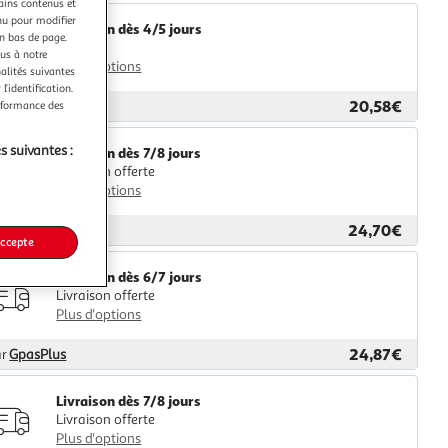
tains contenus et
nu pour modifier
Livraison dès 4/5 jours
en bas de page.
4,99€
ous à notre
Plus d'options
nalités suivantes
l’identification.
20,58€
ar
2KINGS
erformance des
s suivantes :
Livraison dès 7/8 jours
Livraison offerte
Plus d'options
24,70€
ar
M25
accepte
Livraison dès 6/7 jours
Livraison offerte
Plus d'options
24,87€
ar
GpasPlus
Livraison dès 7/8 jours
Livraison offerte
Plus d'options