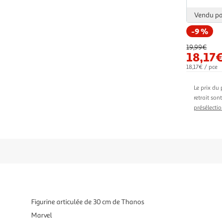
Vendu p
-9 %
19,99€
18,17
18,17€ / pce
Le prix du 
retrait son
présélectio
Figurine articulée de 30 cm de Thanos
Marvel