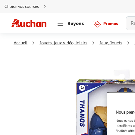
Aller
Choisir vos courses
directement
au
contenu
Aller
Rayons
Promos
directement
à
la
recherche
Aller
Accueil
Jouets, jeux vidéo, loisirs
Jeux, Jouets
directement
à
la
navigation
Aller
directement
à
la
rubrique
besoin
d'aide
Nous preno
Nous et nos 6
identifiants u
finalités affi