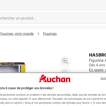
Figurines, mini-monde
Figurines
HASBR
Agrandir
Figurine
Dès 4 ans
l'illustration
En savoir 
à
Réduire
Vendu par
200%
l'illustration
Cont
à
Partager
ns à coeur de protéger vos données !
100
le
%
produit
8 partenaires stockons et accédons à des données personnelles, telles que des données de nav
niques, sur votre appareil. Si vous sélectionnez "J'accepte", les technologies de suivi prendront e
Vendu p
chées dans la section « Nous et nos partenaires traitons des données pour fournir ». Si vous retir