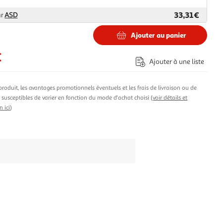
33,31€
ar
ASD
Ajouter au panier
€
Ajouter à une liste
produit, les avantages promotionnels éventuels et les frais de livraison ou de
t susceptibles de varier en fonction du mode d'achat choisi (
voir détails et
n ici
)