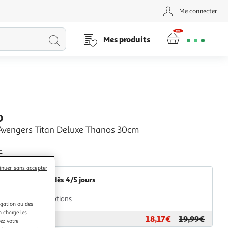
Me connecter
Lancer
Mes produits
la
recherche
O
 Avengers Titan Deluxe Thanos 30cm
+
Multishop
inuer sans accepter
Retrait dès 4/5 jours
2,00€
Plus d'options
igation ou des
n charge les
18,17€
19,99€
ar
Multishop
ez votre