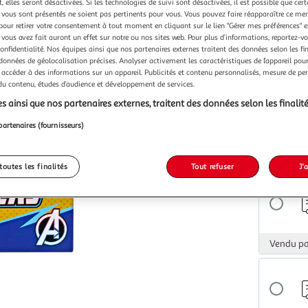
 elles seront désactivées. Si les technologies de suivi sont désactivées, il est possible que cer
vous sont présentés ne soient pas pertinents pour vous. Vous pouvez faire réapparaître ce me
pour retirer votre consentement à tout moment en cliquant sur le lien "Gérer mes préférences" 
 vous avez fait auront un effet sur notre ou nos sites web. Pour plus d’informations, reportez-v
confidentialité. Nos équipes ainsi que nos partenaires externes traitent des données selon les fi
 données de géolocalisation précises. Analyser activement les caractéristiques de l’appareil pour 
Vendu p
 accéder à des informations sur un appareil. Publicités et contenu personnalisés, mesure de p
 du contenu, études d’audience et développement de services.
s ainsi que nos partenaires externes, traitent des données selon les finalité
partenaires (fournisseurs)
Vendu p
toutes les finalités
Tout refuser
J'
Vendu p