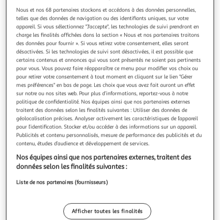
Illustration
Illustration
Nous et nos 68 partenaires stockons et accédons à des données personnelles,
précédente
suivante
telles que des données de navigation ou des identifiants uniques, sur votre
appareil. Si vous sélectionnez "J'accepte", les technologies de suivi prendront en
charge les finalités affichées dans la section « Nous et nos partenaires traitons
des données pour fournir ». Si vous retirez votre consentement, elles seront
HAMA
désactivées. Si les technologies de suivi sont désactivées, il est possible que
Câble USB 2.0 A/B 1.50m - Noir
certains contenus et annonces qui vous sont présentés ne soient pas pertinents
pour vous. Vous pouvez faire réapparaître ce menu pour modifier vos choix ou
Garantie fabricant: 2 ans *
pour retirer votre consentement à tout moment en cliquant sur le lien "Gérer
mes préférences" en bas de page. Les choix que vous avez fait auront un effet
Vendu par
Boulanger
sur notre ou nos sites web. Pour plus d’informations, reportez-vous à notre
politique de confidentialité. Nos équipes ainsi que nos partenaires externes
Livr. ou retrait dès 3/4 jours
traitent des données selon les finalités suivantes : Utiliser des données de
A partir de 2,99€
géolocalisation précises. Analyser activement les caractéristiques de l’appareil
Plus d'options
pour l’identification. Stocker et/ou accéder à des informations sur un appareil.
Publicités et contenu personnalisés, mesure de performance des publicités et du
5,99€
contenu, études d’audience et développement de services.
Vendu par
Boulanger
Nos équipes ainsi que nos partenaires externes, traitent des
données selon les finalités suivantes :
Livraison dès 1/2 semaines
Livraison offerte
Liste de nos partenaires (fournisseurs)
Plus d'options
9,10€
Vendu par
ASD
Afficher toutes les finalités