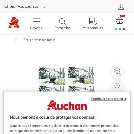
Aller
Choisir vos courses
directement
au
contenu
Aller
directement
Rayons
Recherche
Mes produits
à
la
recherche
Set, chemin de table
Aller
directement
à
la
navigation
Aller
directement
à
Agr
la
rubrique
l'il
besoin
d'aide
à
Réd
20
l'il
à
Par
Continuer sans accepter
100
le
%
pro
Nous prenons à coeur de protéger vos données !
Nous et nos 68 partenaires stockons et accédons à des données personnelles,
telles que des données de navigation ou des identifiants uniques, sur votre