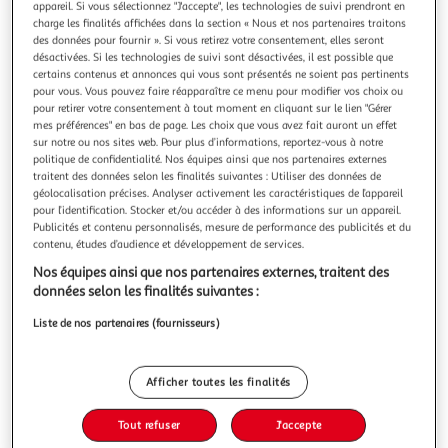
Illustration
Illustration
appareil. Si vous sélectionnez "J'accepte", les technologies de suivi prendront en
charge les finalités affichées dans la section « Nous et nos partenaires traitons
précédente
suivante
des données pour fournir ». Si vous retirez votre consentement, elles seront
désactivées. Si les technologies de suivi sont désactivées, il est possible que
certains contenus et annonces qui vous sont présentés ne soient pas pertinents
pour vous. Vous pouvez faire réapparaître ce menu pour modifier vos choix ou
TOILINUX
pour retirer votre consentement à tout moment en cliquant sur le lien "Gérer
Lot de 6 sets de table nenu - 28 x 43 cm - vert
mes préférences" en bas de page. Les choix que vous avez fait auront un effet
Transformez chaque repas en une expérience raffinée avec
sur notre ou nos sites web. Pour plus d’informations, reportez-vous à notre
notre lot de sets de table conçus pour ajouter une touche
politique de confidentialité. Nos équipes ainsi que nos partenaires externes
traitent des données selon les finalités suivantes : Utiliser des données de
de sophistication à votre table. Chaque ensemble est
En savoir +
géolocalisation précises. Analyser activement les caractéristiques de l’appareil
fabriqué avec une attention particulière aux détails, alliant
Vendu par
Toilinux
pour l’identification. Stocker et/ou accéder à des informations sur un appareil.
style et praticité pour créer une atmosphère chaleureuse à
Publicités et contenu personnalisés, mesure de performance des publicités et du
chaque repa
Livr. ou retrait dès 5/6 jours
contenu, études d’audience et développement de services.
A partir de 5,79€
Nos équipes ainsi que nos partenaires externes, traitent des
Plus d'options
données selon les finalités suivantes :
12,59€
Vendu par
Toilinux
Liste de nos partenaires (fournisseurs)
Ajouter au panier
12,59€
Afficher toutes les finalités
Ajouter à une liste
Tout refuser
J'accepte