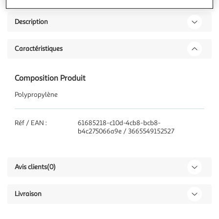
Description
Caractéristiques
Composition Produit
Polypropylène
Réf / EAN :
61685218-c10d-4cb8-bcb8-
b4c275066a9e / 3665549152527
Avis clients
(0)
Livraison