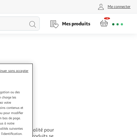
Me connecter
Lancer
Mes produits
la
recherche
inuer sans accepter
igation ou des
n charge les
ez votre
tains contenus et
nu pour modifier
en bas de page.
ous à notre
nalités suivantes
e produits de qualité pour
l’identification.
s spécialistes produits se