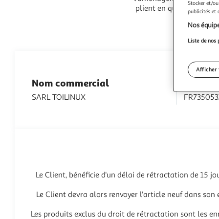
Stocker et/ou
plient en quatre pour dé
publicités et
Nos équipe
Liste de nos 
Afficher 
Nom commercial
N° TVA
SARL TOILINUX
FR735053
Le Client, bénéficie d'un délai de rétractation de 1
Le Client devra alors renvoyer l'article neuf dans son
Les produits exclus du droit de rétractation sont les e