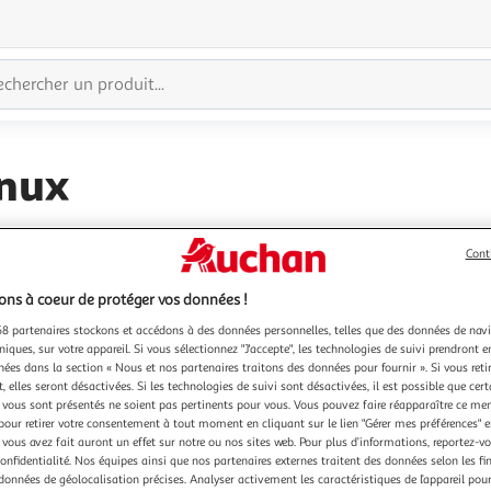
inux
Cont
ns à coeur de protéger vos données !
8 partenaires stockons et accédons à des données personnelles, telles que des données de nav
niques, sur votre appareil. Si vous sélectionnez "J'accepte", les technologies de suivi prendront e
chées dans la section « Nous et nos partenaires traitons des données pour fournir ». Si vous retir
 elles seront désactivées. Si les technologies de suivi sont désactivées, il est possible que cer
vous sont présentés ne soient pas pertinents pour vous. Vous pouvez faire réapparaître ce me
pour retirer votre consentement à tout moment en cliquant sur le lien "Gérer mes préférences" 
 vous avez fait auront un effet sur notre ou nos sites web. Pour plus d’informations, reportez-v
confidentialité. Nos équipes ainsi que nos partenaires externes traitent des données selon les fi
te de la déco. Depuis 2008, nous vous proposons un large choix d
 données de géolocalisation précises. Analyser activement les caractéristiques de l’appareil pour 
de votre intérieur mais aussi de l'extérieur de votre maison. No