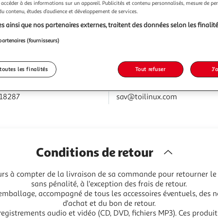
 accéder à des informations sur un appareil. Publicités et contenu personnalisés, mesure de p
nicher des articles utiles, agréables à regarder et qui prendront 
 du contenu, études d’audience et développement de services.
Contactez le vendeur
Télécharger le bon de retour
s ainsi que nos partenaires externes, traitent des données selon les finalité
Voir les Conditions générales de vente du vendeur
partenaires (fournisseurs)
toutes les finalités
Tout refuser
J'
Contact
18287
sav@toilinux.com
Conditions de retour
5 jours à compter de la livraison de sa commande pour retourne
sans pénalité, à l'exception des frais de retour.
 emballage, accompagné de tous les accessoires éventuels, des no
d'achat et du bon de retour.
nregistrements audio et vidéo (CD, DVD, fichiers MP3). Ces produit