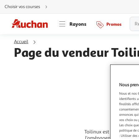
Aller
Choisir vos courses
directement
au
contenu
Aller
Rayons
Promos
directement
à
la
recherche
Accueil
Aller
directement
Page du vendeur Toil
à
la
navigation
Aller
directement
à
la
rubrique
besoin
Nous preno
d'aide
Nous et nos 6
identifiants u
finalités affi
consentement,
annonces qui 
vos choix ou 
Les choix que
politique de 
Toilinux est le spécialis
: Utiliser des
l'aménagement et la déco 