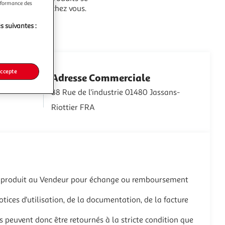
erformance des
joliment place chez vous.
s suivantes :
accepte
Adresse Commerciale
88 Rue de l'industrie 01480 Jassans-
Riottier FRA
r le produit au Vendeur pour échange ou remboursement
tices d'utilisation, de la documentation, de la facture
s peuvent donc être retournés à la stricte condition que