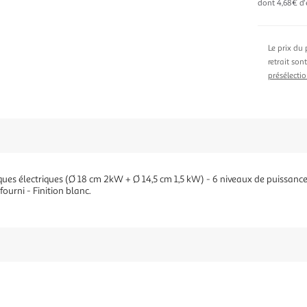
dont 4,68€ d'
Le prix du 
retrait son
présélectio
aques électriques (Ø 18 cm 2kW + Ø 14,5 cm 1,5 kW) - 6 niveaux de puissan
ourni - Finition blanc.