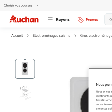
Aller
Choisir vos courses
directement
au
contenu
Aller
Rayons
Promos
directement
à
la
recherche
Aller
Accueil
Electroménager, cuisine
Gros electroménage
directement
à
la
navigation
Aller
directement
à
la
rubrique
besoin
d'aide
Nous preno
Nous et nos 6
identifiants u
finalités affi
consentement,
annonces qui 