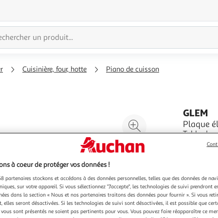
r
Cuisinière, four, hotte
Piano de cuisson
GLEM
Agrandir
Plaque 
Table de c
l'illustration
2kW + Ø 1
Cont
à
Réduire
de foncti
En savoir 
200%
l'illustration
- Finition 
Vendu par
I
ns à coeur de protéger vos données !
à
Partager
8 partenaires stockons et accédons à des données personnelles, telles que des données de nav
100
le
niques, sur votre appareil. Si vous sélectionnez "J'accepte", les technologies de suivi prendront e
%
produit
chées dans la section « Nous et nos partenaires traitons des données pour fournir ». Si vous retir
 elles seront désactivées. Si les technologies de suivi sont désactivées, il est possible que cer
vous sont présentés ne soient pas pertinents pour vous. Vous pouvez faire réapparaître ce me