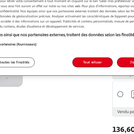
Vendu p
pour retirer votre consentement à tout moment en cliquant sur le lien "Gérer mes préférences" 
 vous avez fait auront un effet sur notre ou nos sites web. Pour plus d’informations, reportez-v
confidentialité. Nos équipes ainsi que nos partenaires externes traitent des données selon les fi
 données de géolocalisation précises. Analyser activement les caractéristiques de l’appareil pour 
 accéder à des informations sur un appareil. Publicités et contenu personnalisés, mesure de p
 du contenu, études d’audience et développement de services.
s ainsi que nos partenaires externes, traitent des données selon les finalité
Vendu p
partenaires (fournisseurs)
toutes les finalités
Tout refuser
J'
Vendu p
Vendu p
136,6