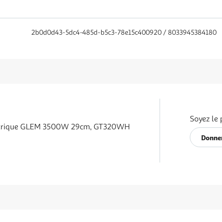
2b0d0d43-5dc4-485d-b5c3-78e15c400920 / 8033945384180
Soyez le 
ctrique GLEM 3500W 29cm, GT320WH
Donner