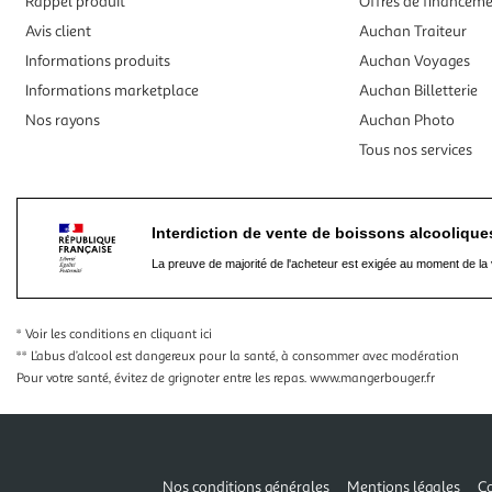
Rappel produit
Offres de financem
Avis client
Auchan Traiteur
Informations produits
Auchan Voyages
Informations marketplace
Auchan Billetterie
Nos rayons
Auchan Photo
Tous nos services
Interdiction de vente de boissons alcooliqu
La preuve de majorité de l'acheteur est exigée au moment de la 
* Voir les conditions
en cliquant ici
** L’abus d’alcool est dangereux pour la santé, à consommer avec modération
Pour votre santé, évitez de grignoter entre les repas.
www.mangerbouger.fr
Nos conditions générales
Mentions légales
Co