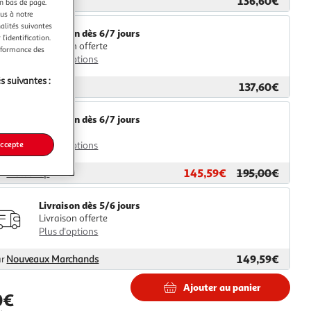
136,60€
ar
Icoza
en bas de page.
ous à notre
nalités suivantes
Livraison dès 6/7 jours
l’identification.
Livraison offerte
erformance des
Plus d'options
s suivantes :
137,60€
ar
GpasPlus
Livraison dès 6/7 jours
4,99€
accepte
Plus d'options
145,59€
195,00€
ar
Multishop
Livraison dès 5/6 jours
Livraison offerte
Plus d'options
149,59€
ar
Nouveaux Marchands
Ajouter au panier
0€