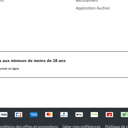
ent
Recrutement
Application Auchan
es aux mineurs de moins de 18 ans
vente en ligne.
nditions des offres et promotions
Gérer mes préférences
Politique de c