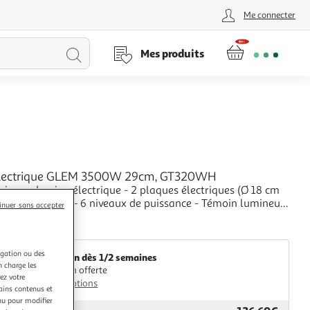
Me connecter
Lancer
Mes produits
la
recherche
électrique GLEM 3500W 29cm, GT320WH
uisson domino électrique - 2 plaques électriques (Ø 18 cm
4,5 cm 1,5 kW) - 6 niveaux de puissance - Témoin lumineux
inuer sans accepter
onnement - Commandes frontales - Joint d'étanchéité fourni
+
blanc.
coza
igation ou des
Livraison dès 1/2 semaines
n charge les
Livraison offerte
ez votre
Plus d'options
tains contenus et
nu pour modifier