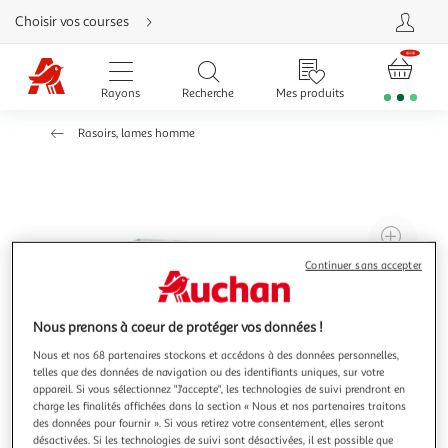
Aller
Choisir vos courses
directement
au
contenu
Aller
directement
Rayons
Recherche
Mes produits
à
la
recherche
Rasoirs, lames homme
Aller
directement
à
la
navigation
Aller
directement
à
Agr
la
rubrique
l'il
besoin
Continuer sans accepter
d'aide
à
Réd
20
l'il
Nous prenons à coeur de protéger vos données !
à
Par
100
le
Nous et nos 68 partenaires stockons et accédons à des données personnelles,
telles que des données de navigation ou des identifiants uniques, sur votre
%
pro
appareil. Si vous sélectionnez "J'accepte", les technologies de suivi prendront en
charge les finalités affichées dans la section « Nous et nos partenaires traitons
des données pour fournir ». Si vous retirez votre consentement, elles seront
désactivées. Si les technologies de suivi sont désactivées, il est possible que