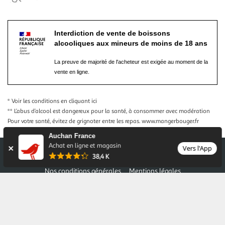
Interdiction de vente de boissons
alcooliques aux mineurs de moins de 18 ans
La preuve de majorité de l'acheteur est exigée au moment de la
vente en ligne.
* Voir les conditions
en cliquant ici
** L’abus d’alcool est dangereux pour la santé, à consommer avec modération
Pour votre santé, évitez de grignoter entre les repas.
www.mangerbouger.fr
Auchan France
Achat en ligne et magasin
Vers l'App
38,4 K
Nos conditions générales
Mentions légales
Conditions des offres et promotions
Gérer mes préférences
Politique de confidentialité
Informations légales marketplace
Auchan 2026 © Tous droits réservés