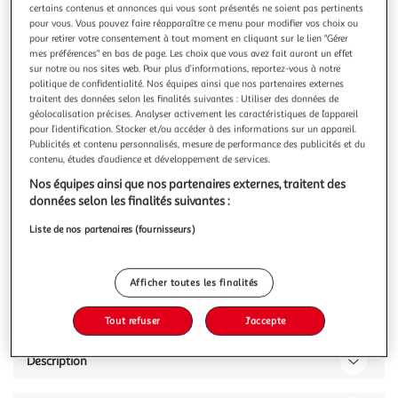
certains contenus et annonces qui vous sont présentés ne soient pas pertinents
pour vous. Vous pouvez faire réapparaître ce menu pour modifier vos choix ou
pour retirer votre consentement à tout moment en cliquant sur le lien "Gérer
mes préférences" en bas de page. Les choix que vous avez fait auront un effet
sur notre ou nos sites web. Pour plus d’informations, reportez-vous à notre
politique de confidentialité. Nos équipes ainsi que nos partenaires externes
4.6
(84)
traitent des données selon les finalités suivantes : Utiliser des données de
GILLETTE
géolocalisation précises. Analyser activement les caractéristiques de l’appareil
Intimate tondeuse corps
pour l’identification. Stocker et/ou accéder à des informations sur un appareil.
Publicités et contenu personnalisés, mesure de performance des publicités et du
La tondeuse Gillette zone intime est conçue pour tailler
contenu, études d’audience et développement de services.
facilement et en toute sécurité. Douce pour la peau de la
zone intime, la technologie SkinFirst aide à prévenir
En savoir +
Nos équipes ainsi que nos partenaires externes, traitent des
entailles, coupures et irritations dues au rasage. Pour votre
données selon les finalités suivantes :
x1
confort, la tondeuse est équipée d'un sabot pour peau
Liste de nos partenaires (fournisseurs)
sensible afin d
Vous voulez connaître le prix de ce produit ?
Afficher le prix
Afficher toutes les finalités
Tout refuser
J'accepte
Description