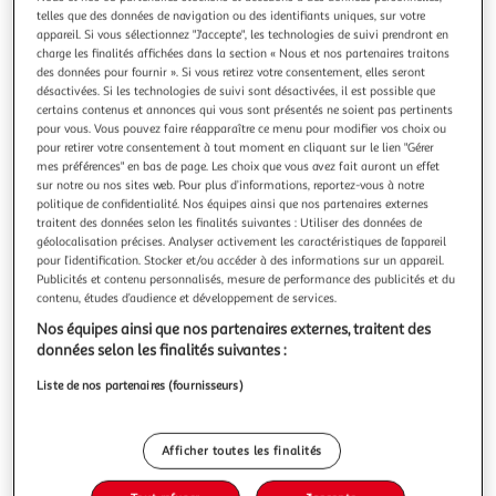
telles que des données de navigation ou des identifiants uniques, sur votre
appareil. Si vous sélectionnez "J'accepte", les technologies de suivi prendront en
charge les finalités affichées dans la section « Nous et nos partenaires traitons
des données pour fournir ». Si vous retirez votre consentement, elles seront
désactivées. Si les technologies de suivi sont désactivées, il est possible que
5.0
(1)
certains contenus et annonces qui vous sont présentés ne soient pas pertinents
pour vous. Vous pouvez faire réapparaître ce menu pour modifier vos choix ou
GILLETTE
pour retirer votre consentement à tout moment en cliquant sur le lien "Gérer
Fusion Gel à raser au beurre de cacao
mes préférences" en bas de page. Les choix que vous avez fait auront un effet
NC
sur notre ou nos sites web. Pour plus d’informations, reportez-vous à notre
politique de confidentialité. Nos équipes ainsi que nos partenaires externes
En savoir +
traitent des données selon les finalités suivantes : Utiliser des données de
2x200ml
géolocalisation précises. Analyser activement les caractéristiques de l’appareil
pour l’identification. Stocker et/ou accéder à des informations sur un appareil.
Vous voulez connaître le prix de ce produit ?
Publicités et contenu personnalisés, mesure de performance des publicités et du
contenu, études d’audience et développement de services.
Afficher le prix
Nos équipes ainsi que nos partenaires externes, traitent des
données selon les finalités suivantes :
Liste de nos partenaires (fournisseurs)
Description
Afficher toutes les finalités
Caractéristiques