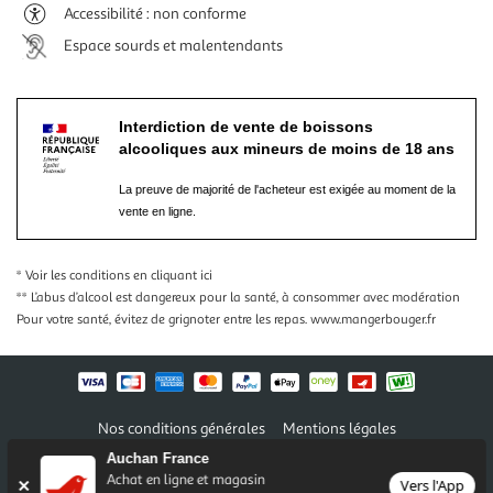
Accessibilité : non conforme
Espace sourds et malentendants
Interdiction de vente de boissons
alcooliques aux mineurs de moins de 18 ans
La preuve de majorité de l'acheteur est exigée au moment de la
vente en ligne.
* Voir les conditions
en cliquant ici
** L’abus d’alcool est dangereux pour la santé, à consommer avec modération
Pour votre santé, évitez de grignoter entre les repas.
www.mangerbouger.fr
Nos conditions générales
Mentions légales
Conditions des offres et promotions
Gérer mes préférences
Auchan France
Politique de confidentialité
Informations légales marketplace
Achat en ligne et magasin
Vers l'App