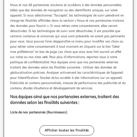
Nous et nos 68 partenaires stockons et accédons à des données personnelles,
telles que des données de navigation ou des identifiants uniques, sur votre
appareil. Si vous sélectionnez "J'accepte", les technologies de suivi prendront en
charge les finalités affichées dans la section « Nous et nos partenaires traitons
des données pour fournir ». Si vous retirez votre consentement, elles seront
GARDY PARTS
désactivées. Si les technologies de suivi sont désactivées, il est possible que
certains contenus et annonces qui vous sont présentés ne soient pas pertinents
Bobine pour Coupe bordure
pour vous. Vous pouvez faire réapparaître ce menu pour modifier vos choix ou
Bobineau coupe bordure adaptable pour BLACK & DECKER
pour retirer votre consentement à tout moment en cliquant sur le lien "Gérer
pour modèles GL575, GL575C, GL595 avec fil de Ø: 1,6mm.
mes préférences" en bas de page. Les choix que vous avez fait auront un effet
Remplace origine: A6480.
En savoir +
sur notre ou nos sites web. Pour plus d’informations, reportez-vous à notre
politique de confidentialité. Nos équipes ainsi que nos partenaires externes
Garantie fabricant: 12 mois *
traitent des données selon les finalités suivantes : Utiliser des données de
Auchan
Vendu par
géolocalisation précises. Analyser activement les caractéristiques de l’appareil
pour l’identification. Stocker et/ou accéder à des informations sur un appareil.
Publicités et contenu personnalisés, mesure de performance des publicités et du
Retrait 1h en magasin
contenu, études d’audience et développement de services.
Paiement en ligne ·
Service offert
Nos équipes ainsi que nos partenaires externes, traitent des
Choisir un magasin
données selon les finalités suivantes :
Liste de nos partenaires (fournisseurs)
Ajouter au panier
5,99€
5,99€ / pce
Afficher toutes les finalités
Ajouter à une liste