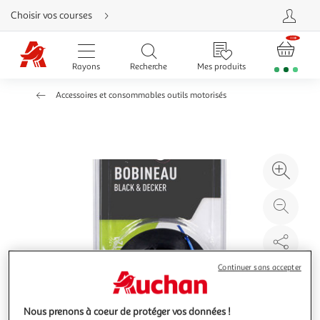
Aller
Choisir vos courses
directement
au
contenu
Aller
directement
Rayons
Recherche
Mes produits
à
la
recherche
Accessoires et consommables outils motorisés
Aller
directement
à
la
navigation
Aller
directement
à
Agr
la
rubrique
l'il
besoin
d'aide
à
Réd
20
l'il
à
Par
100
le
Continuer sans accepter
%
pro
Nous prenons à coeur de protéger vos données !