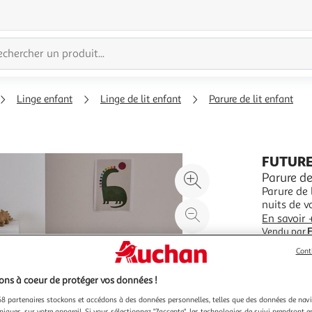
Linge enfant
Linge de lit enfant
Parure de lit enfant
FUTUR
Agrandir
Parure de
Parure de
l'illustration
nuits de v
à
Réduire
Fabriquée 
En savoir 
200%
l'illustration
confort in
Vendu par
un fond ve
à
Partager
Cont
100
le
%
produit
ns à coeur de protéger vos données !
8 partenaires stockons et accédons à des données personnelles, telles que des données de nav
niques, sur votre appareil. Si vous sélectionnez "J'accepte", les technologies de suivi prendront e