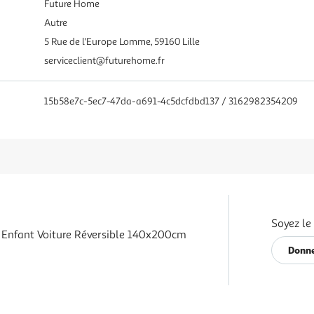
Future Home
Autre
5 Rue de l'Europe Lomme, 59160 Lille
serviceclient@futurehome.fr
15b58e7c-5ec7-47da-a691-4c5dcfdbd137 / 3162982354209
Soyez le
t Enfant Voiture Réversible 140x200cm
Donne