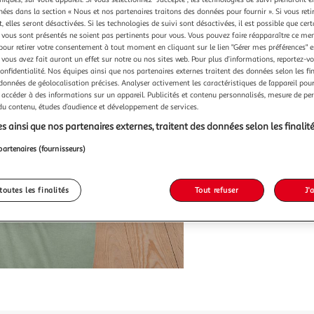
Vendu p
chées dans la section « Nous et nos partenaires traitons des données pour fournir ». Si vous retir
-25 %
 elles seront désactivées. Si les technologies de suivi sont désactivées, il est possible que cer
vous sont présentés ne soient pas pertinents pour vous. Vous pouvez faire réapparaître ce me
24,99€
pour retirer votre consentement à tout moment en cliquant sur le lien "Gérer mes préférences" 
18,74
 vous avez fait auront un effet sur notre ou nos sites web. Pour plus d’informations, reportez-v
confidentialité. Nos équipes ainsi que nos partenaires externes traitent des données selon les fi
dont 0,17€ d'
 données de géolocalisation précises. Analyser activement les caractéristiques de l’appareil pour 
 accéder à des informations sur un appareil. Publicités et contenu personnalisés, mesure de p
 du contenu, études d’audience et développement de services.
s ainsi que nos partenaires externes, traitent des données selon les finalité
partenaires (fournisseurs)
toutes les finalités
Tout refuser
J'