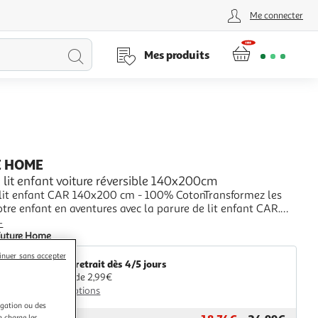
Me connecter
Lancer
Mes produits
la
recherche
E HOME
 lit enfant voiture réversible 140x200cm
 lit enfant CAR 140x200 cm - 100% CotonTransformez les
otre enfant en aventures avec la parure de lit enfant CAR.
en 100% coton 52 fils, cette parure offre une douceur et un
+
comparables. Ses motifs colorés de véhicules et d'arbres sur
Future Home
rt pastel créent
inuer sans accepter
Livr. ou retrait dès 4/5 jours
A partir de 2,99€
Plus d'options
igation ou des
n charge les