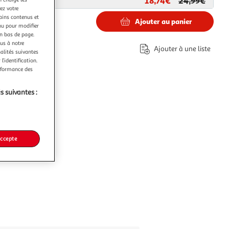
18,74€
24,99€
ar
Future Home
ez votre
tains contenus et
Ajouter au panier
nu pour modifier
en bas de page.
€
ous à notre
Ajouter à une liste
nalités suivantes
éco-part.
l’identification.
erformance des
s suivantes :
accepte