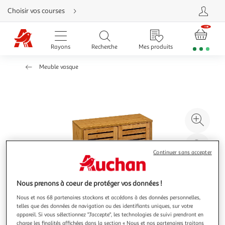
Aller
Choisir vos courses
directement
au
contenu
Aller
directement
Rayons
Recherche
Mes produits
à
la
recherche
Meuble vasque
Aller
directement
à
la
navigation
Aller
directement
à
Agr
la
rubrique
l'il
besoin
d'aide
à
Réd
Continuer sans accepter
20
l'il
à
Par
100
le
Nous prenons à coeur de protéger vos données !
%
pro
Nous et nos 68 partenaires stockons et accédons à des données personnelles,
telles que des données de navigation ou des identifiants uniques, sur votre
appareil. Si vous sélectionnez "J'accepte", les technologies de suivi prendront en
charge les finalités affichées dans la section « Nous et nos partenaires traitons