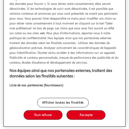
Illustration
Illustration
des données pour fournir ». Si vous retirez votre consentement, elles seront
précédente
suivante
désactivées. Si les technologies de suivi sont désactivées, il est possible que
certains contenus et annonces qui vous sont présentés ne soient pas pertinents
pour vous. Vous pouvez faire réapparaître ce menu pour modifier vos choix ou
pour retirer votre consentement à tout moment en cliquant sur le lien "Gérer
FIVE
mes préférences" en bas de page. Les choix que vous avez fait auront un effet
sur notre ou nos sites web. Pour plus d’informations, reportez-vous à notre
Meuble haut 2 portes sicela 59cm naturel
politique de confidentialité. Nos équipes ainsi que nos partenaires externes
Informations Techniques : Dimensions : L. 52 x l. 20 x H. 59
traitent des données selon les finalités suivantes : Utiliser des données de
cm Matières : Bambou & Panneaux de particules
géolocalisation précises. Analyser activement les caractéristiques de l’appareil
Spécificités : Tendance & Déco 2 portes & 1 étagère À
En savoir +
pour l’identification. Stocker et/ou accéder à des informations sur un appareil.
monter soi-même Poids : 7,6 kg Couleur : Naturel
Vendu par
Paris Prix
Publicités et contenu personnalisés, mesure de performance des publicités et du
contenu, études d’audience et développement de services.
Livr. ou retrait dès 3/4 jours
Nos équipes ainsi que nos partenaires externes, traitent des
A partir de 7,99€
données selon les finalités suivantes :
Plus d'options
Liste de nos partenaires (fournisseurs)
50,99€
65,99€
Vendu par
Paris Prix
-23 %
Ajouter au panier
Afficher toutes les finalités
65,99€
50,99€
Tout refuser
J'accepte
Ajouter à une liste
dont 0,71€ d'éco part. mobilier.