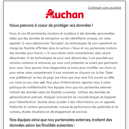
Illustration
Illustration
précédente
suivante
Continuer sans accepter
Nous prenons à coeur de protéger vos données !
EZVIZ
Nous et nos 68 partenaires stockons et accédons à des données personnelles,
Caméra de surveillance h6c pro 3k
telles que des données de navigation ou des identifiants uniques, sur votre
La durée de garantie est de 2 ans. Caractéristiques
appareil. Si vous sélectionnez "J'accepte", les technologies de suivi prendront en
générales : Produit Caméra de surveillance Nombre de
charge les finalités affichées dans la section « Nous et nos partenaires traitons
caméra 1 Mode d'installation Wifi Caméra Intérieure
En savoir +
des données pour fournir ». Si vous retirez votre consentement, elles seront
Utilisation Connectée Offre Système de stockage
Vendu par
Multishop
désactivées. Si les technologies de suivi sont désactivées, il est possible que
Technologie utilisée Wi-Fi Technologie de contrôle des
certains contenus et annonces qui vous sont présentés ne soient pas pertinents
objets conn
pour vous. Vous pouvez faire réapparaître ce menu pour modifier vos choix ou
Livraison dès 4/5 jours
pour retirer votre consentement à tout moment en cliquant sur le lien "Gérer
4,99€
mes préférences" en bas de page. Les choix que vous avez fait auront un effet
Plus d'options
sur notre ou nos sites web. Pour plus d’informations, reportez-vous à notre
politique de confidentialité. Nos équipes ainsi que nos partenaires externes
50,74€
69,99€
Vendu par
Multishop
traitent des données selon les finalités suivantes : Utiliser des données de
géolocalisation précises. Analyser activement les caractéristiques de l’appareil
pour l’identification. Stocker et/ou accéder à des informations sur un appareil.
Livraison dès 4/5 jours
Publicités et contenu personnalisés, mesure de performance des publicités et du
Livraison offerte
contenu, études d’audience et développement de services.
Plus d'options
Nos équipes ainsi que nos partenaires externes, traitent des
données selon les finalités suivantes :
59,99€
Vendu par
Monsieur Plus