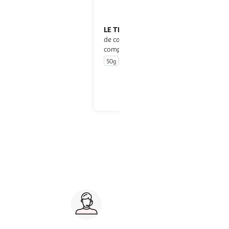
 DES CERISES
LE TEMPS DES CERISES
Capsules
Capsules
nille pur arabica
de café caramel pur arabica
es Nespresso
compatibles Nespresso
apsules
50g
10 capsules
En drive ou livraison
En drive ou livraison
Afficher le prix
Afficher le prix
Service client 7j/7
0 jours
03 59 30 59 30
s
8h>21h, dimanche 8h30>13h