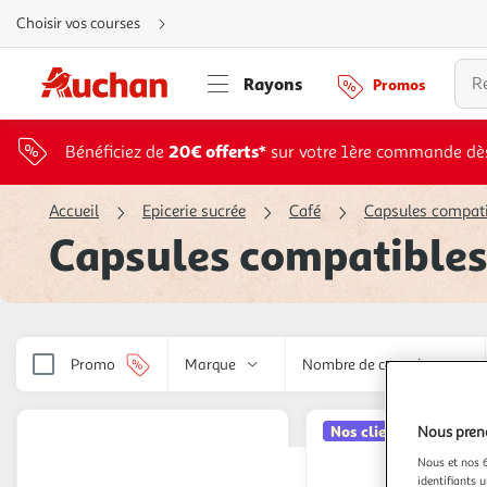
Aller
Choisir vos courses
directement
au
contenu
Aller
Rayons
Promos
directement
à
la
recherche
Aller
20€ offerts*
Bénéficiez de
sur votre 1ère commande dè
directement
à
la
navigation
Accueil
Epicerie sucrée
Café
Capsules compati
Aller
directement
Capsules compatibles
à
la
rubrique
besoin
d'aide
Promo
Marque
Nombre de capsules
Nos clients adorent*
Nous preno
Nous et nos 6
identifiants u