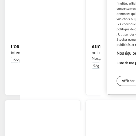
finalités affi
consentement,
annonces qui 
vos choix ou 
Les choix que
politique de 
: Utiliser des
(1
Stocker et/ou
publicités et
L'OR
AUCHAN
Espresso Capsules de café
Capsules de café saveur
intensité 8 compatibles Nespresso
noisette intensité 7 com
Nos équipe
Nespresso
156g
30 capsules
Liste de nos 
52g
10 capsules
En drive ou livraison
En drive o
Afficher 
Afficher le prix
Afficher