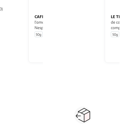
0)
CAFE ROYAL
LE TEMPS
Capsules de café à
compatibles
l'amande intensité 4 compatibles
de café va
Nespresso
compatibl
50g
10 capsules
50g
10 c
u livraison
En drive ou livraison
 le prix
Afficher le prix
Paiement sécurisé en ligne
Retour produits : 3
ou au retrait
pour changer d’avi