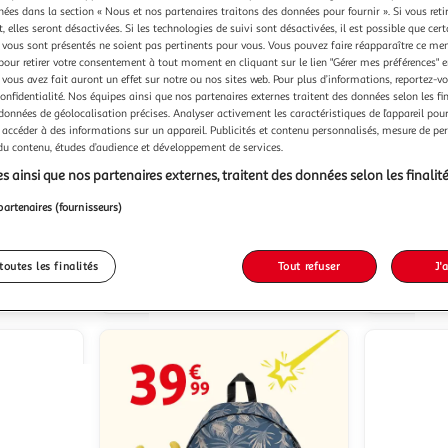
chées dans la section « Nous et nos partenaires traitons des données pour fournir ». Si vous retir
 elles seront désactivées. Si les technologies de suivi sont désactivées, il est possible que cer
vous sont présentés ne soient pas pertinents pour vous. Vous pouvez faire réapparaître ce me
pour retirer votre consentement à tout moment en cliquant sur le lien "Gérer mes préférences" 
 vous avez fait auront un effet sur notre ou nos sites web. Pour plus d’informations, reportez-v
confidentialité. Nos équipes ainsi que nos partenaires externes traitent des données selon les fi
 données de géolocalisation précises. Analyser activement les caractéristiques de l’appareil pour 
1)
(10)
 accéder à des informations sur un appareil. Publicités et contenu personnalisés, mesure de p
 du contenu, études d’audience et développement de services.
AUCHAN
AUCHAN
Capsules de café saveur
Capsules de café saveur
patibles
vanille intensité 7 compatibles
caramel in
s ainsi que nos partenaires externes, traitent des données selon les finalité
Nespresso
Nespresso
partenaires (fournisseurs)
52g
10 capsules
52g
10 c
u livraison
En drive ou livraison
toutes les finalités
Tout refuser
J'
 le prix
Afficher le prix