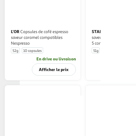
L'OR
STARBUCKS
Capsules de café espresso
Capsules de café
saveur caramel compatibles
saveur chocolat noisette
Nespresso
5 compatibles Nespress
52g
10 capsules
51g
10 capsules
En drive ou livraison
En drive o
Afficher le prix
Afficher