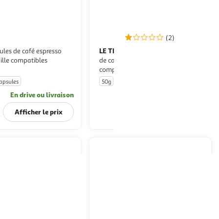
(2)
LE TEMPS DES CERISES
Capsules
ille compatibles
de café noisette pur arabica
compatibles Nespresso
apsules
50g
10 capsules
En drive ou livraison
En drive ou livraison
Afficher le prix
Afficher le prix