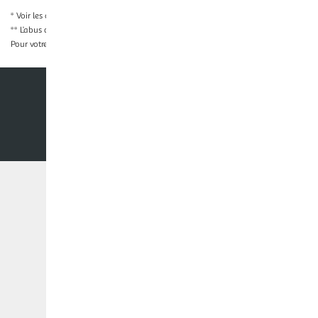
* Voir les conditions
en cliquant ici
** L’abus d’alcool est dangereux pour la santé, à consommer avec modération
Pour votre santé, évitez de grignoter entre les repas.
www.mangerbouger.fr
Nos conditions générales
Mentions légales
Co