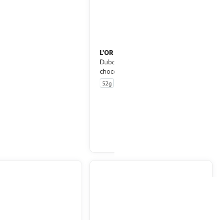
KS
L'OR
Capsules de café
Capsules de café espresso
amel intensité 5
Dubaî aux notes de pistache et
es Nespresso
chocolat compatible Nespresso
apsules
52g
10 capsules
En drive ou livraison
En drive ou livraison
Afficher le prix
Afficher le prix