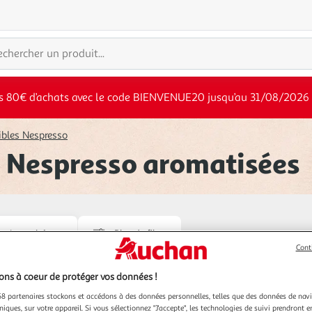
s 80€ d’achats avec le code BIENVENUE20 jusqu’au 31/08/2026
bles Nespresso
 Nespresso aromatisées
Intensité
Plus de filtres
Cont
Nos clients adorent*
ns à coeur de protéger vos données !
8 partenaires stockons et accédons à des données personnelles, telles que des données de nav
niques, sur votre appareil. Si vous sélectionnez "J'accepte", les technologies de suivi prendront e