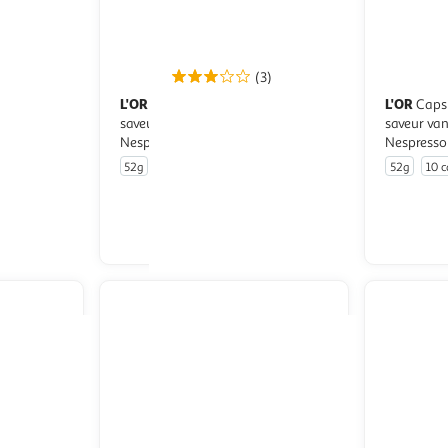
(3)
L'OR
L'OR
Espresso Capsules de café
Capsules de café espresso
s intensité
saveur chocolat compatibles
saveur van
o
Nespresso
Nespresso
52g
10 capsules
52g
10 c
u livraison
En drive ou livraison
 le prix
Afficher le prix