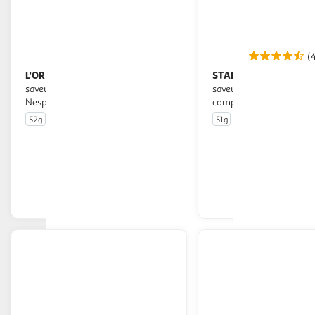
(
L'OR
STARBUCKS
Capsules de café espresso
Capsules de café
saveur noisette compatibles
saveur vanille intensité 
Nespresso
compatibles Nespresso
52g
10 capsules
51g
10 capsules
En drive ou livraison
En drive o
Afficher le prix
Afficher