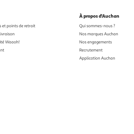
À propos d'Auchan
 et points de retrait
Qui sommes-nous ?
ivraison
Nos marques Auchan
ité Waaoh!
Nos engagements
ent
Recrutement
Application Auchan
es aux mineurs de moins de 18 ans
vente en ligne.