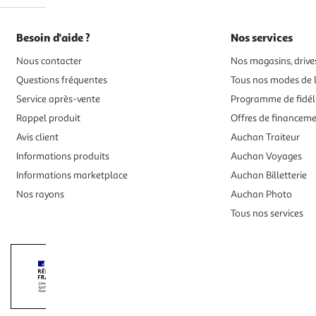
Besoin d'aide ?
Nos services
Nous contacter
Nos magasins, drives
Questions fréquentes
Tous nos modes de l
Service après-vente
Programme de fidél
Rappel produit
Offres de financem
Avis client
Auchan Traiteur
Informations produits
Auchan Voyages
Informations marketplace
Auchan Billetterie
Nos rayons
Auchan Photo
Tous nos services
Interdiction de vente de boissons alcooliqu
La preuve de majorité de l'acheteur est exigée au moment de la 