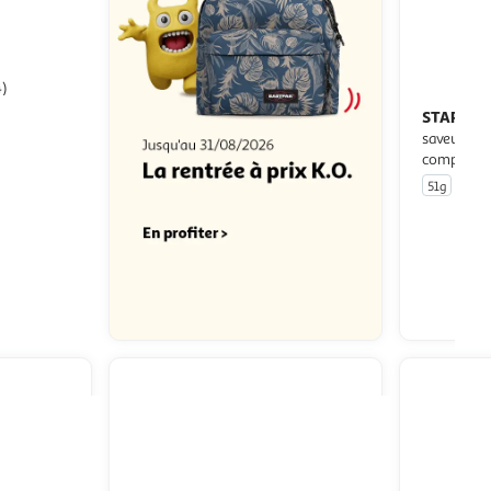
4)
STARBUC
5
saveur car
compatibl
51g
10 c
u livraison
 le prix