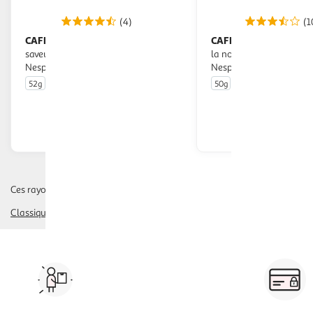
(4)
(1
CAFE ROYAL
CAFE ROYAL
Capsules de café
Capsules de café à
saveur caramel compatibles
la noisette intensité 4 
Nespresso
Nespresso
52g
10 capsules
50g
10 capsules
En drive ou livraison
En drive o
Afficher le prix
Afficher
Ces rayons pourraient également vous intéresser :
Classique
Vos courses à domicile, en
drive ou click & collect