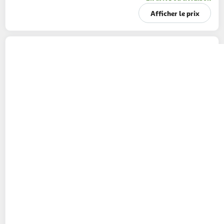
Afficher le prix
STABILO
Surligneur x5 BOSS Mini Pastel