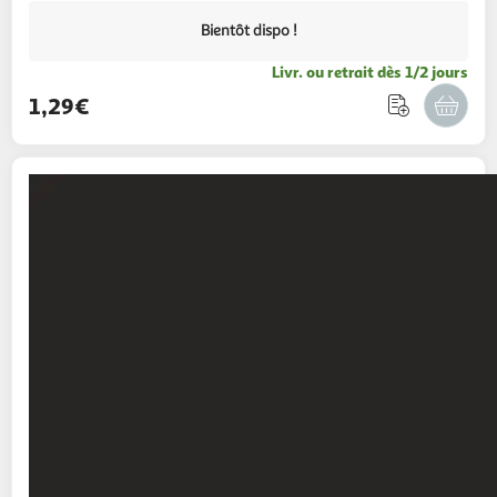
Bientôt dispo !
Livr. ou retrait dès 1/2 jours
1,29€
3M
6 blocs Post-It repositionnable Cosmic -
76x76mm - 90 feuilles