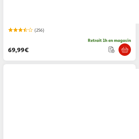
(256)
Retrait 1h en magasin
69,99€
KRUPS
Cafetière à dosettes Krups NESCAFÉ
DOLCE GUSTO KP1A31
Multishop
Vendu par