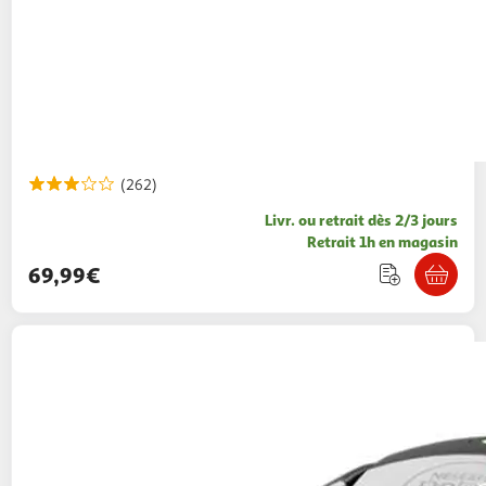
(262)
Livr. ou retrait dès 2/3 jours
Retrait 1h en magasin
69,99€
KRUPS
Machine expresso Nescafé Dolce
Gusto YY5832FD - Gris
49,99€ / pce
Auchan
Vendu par