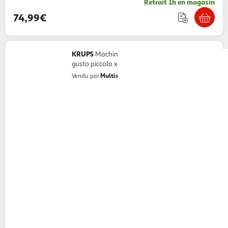
Retrait 1h en magasin
74,99€
KRUPS
Machine à café krups nescafè dolce
gusto piccolo xs kp1a3510 rouge
Multishop
Vendu par