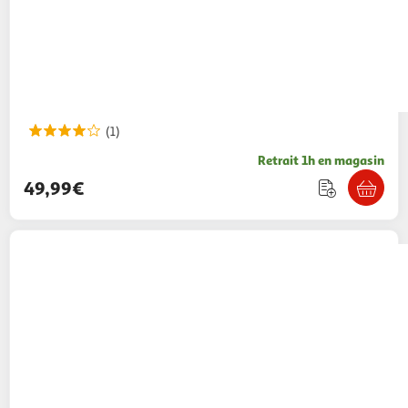
(1)
Retrait 1h en magasin
49,99€
QILIVE
Cafetière 3 en 1 expresso multi-
capsules Q5720 - Rouge
69,99€ / pce
Auchan
Vendu par