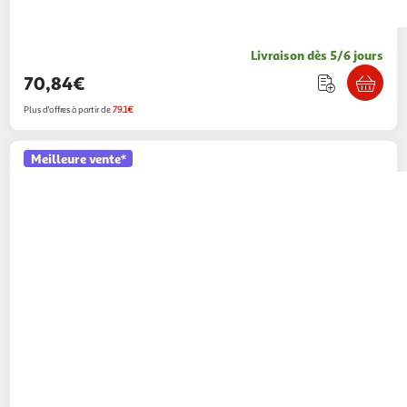
Livraison dès 5/6 jours
70,84€
Plus d'offres à partir de
79.1€
Meilleure vente*
KRUPS
Cafetière à dosette Dolce Gusto
Nescafé YY4395FD - Noir
49,99€ / pce
Auchan
Vendu par