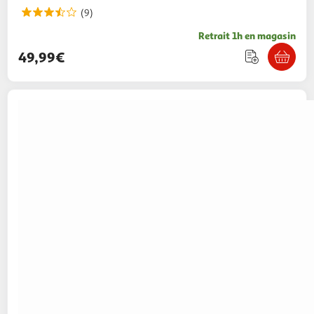
(9)
Retrait 1h en magasin
49,99€
KRUPS
Cafetière à dosette Nescafé Dolce
Gusto GENIO S YY5215FD - Blanc
74,99€ / pce
Auchan
Vendu par