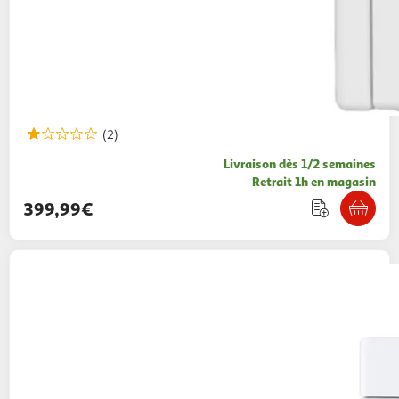
(2)
Livraison dès 1/2 semaines
Retrait 1h en magasin
399,99€
LG
Sèche Linge RH8N15WHS - Blanc
499,99€ / pce
Auchan
Vendu par