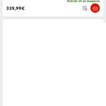
Retrait 1h en magasin
339,99€
BOSCH
Sèche-linge pompe à chaleur à
condensation 60cm 9kg blanc - wqg1420dfr
Icoza
Vendu par