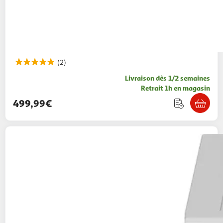
(2)
Livraison dès 1/2 semaines
Retrait 1h en magasin
499,99€
BEKO
Sèche linge hublot D3H211393W, 11 kg,
Pompe à chaleur, E
499,99€ / pce
Auchan
Vendu par