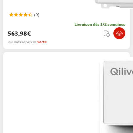
(9)
Livraison dès 1/2 semaines
563,98€
Plus d'offres à partir de
564.98€
QILIVE
Sèche linge hublot Q.6273, 8 kg, Pompe
à chaleur, D
359,99€ / pce
Auchan
Vendu par