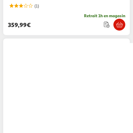
(1)
Retrait 1h en magasin
359,99€
QILIVE
Sèche linge hublot Q.6158, 7 kg, Pompe
à chaleur, D
339,99€ / pce
Auchan
Vendu par