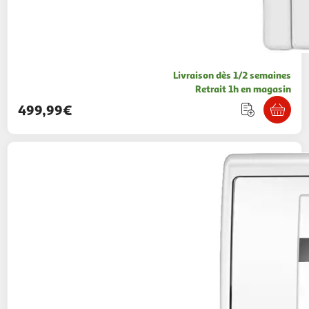
Livraison dès 1/2 semaines
Retrait 1h en magasin
499,99€
BOSCH
Sèche linge porte pleine
WTH8300DFR, 8 kg, Pompe à chaleur, A++
563,98€ / pce
Icoza
Vendu par