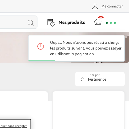
Me connecter
Lancer
Mes produits
la
Oups... Nous n'avons pas réussi à charger
recherche
les produits suivant. Vous pouvez essayer
en utilisant la pagination.
Trier par
Appliquer
le
critère
de
tri.
Votre
page
sera
rechargée.
inuer sans accepter