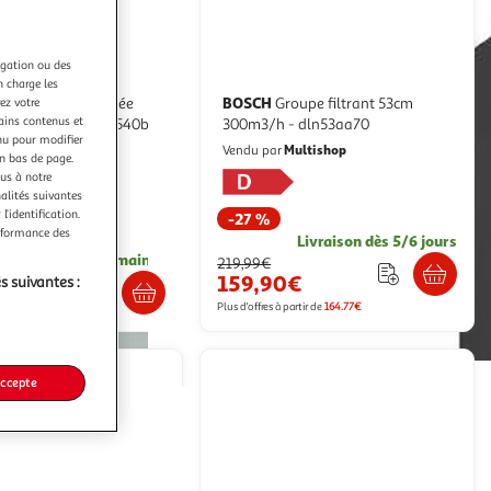
igation ou des
n charge les
BOSCH
Groupe filtrant 53cm
ez votre
tains contenus et
3/h noir - hca92540b
300m3/h - dln53aa70
nu pour modifier
coza
Multishop
Vendu par
en bas de page.
ous à notre
nalités suivantes
l’identification.
-27 %
erformance des
Livraison dès 5/6 jours
raison dès 1/2 semaines
219,99€
159,90€
s suivantes :
0€
Plus d'offres à partir de
164.77€
nstallé*
accepte