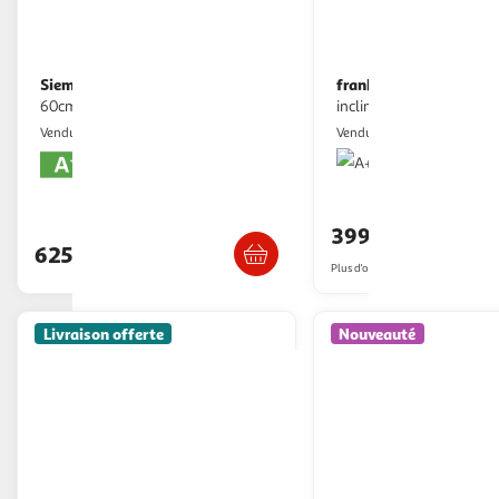
Siemens
franke
Hotte décorative murale
Hotte décorative murale
60cm 699 m3/h inox - lc67bdn30
inclinée evo plus fpj 925 
M25
Nouveaux Marc
Vendu par
Vendu par
Livraison dè
Livraison dès 5/6 jours
399,47€
625,58€
Plus d'offres à partir de
599€
Livraison offerte
Nouveauté