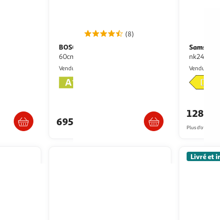
(8)
BOSCH
Samsung
Hotte décorative inclinée
Hotte décorative murale
dwb95cc30
60cm 768m³/h noir - dwk67fn60
nk24m30
Multishop
B
Vendu par
Vendu par
s 5/6 jours
Livraison dès 5/6 jours
128,9
695,85€
Plus d'offres à p
Livré et i