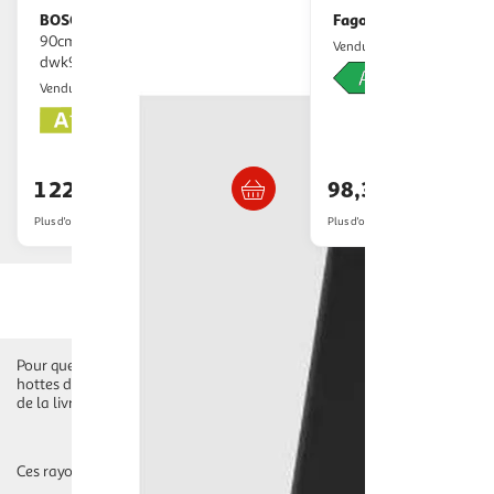
BOSCH
Fagor
Hotte décorative murale
Hotte casquette 
90cm 51db 441m3/h noir -
Nouveaux Marc
Vendu par
dwk91lt60
M25
Vendu par
Livraison dès 5/6 jours
Livraison dè
1 226,13€
98,35€
Plus d'offres à partir de
1,499.99€
Plus d'offres à partir de
149€
Pour que les fumées, les vapeurs et les particules de graisse ne saturent p
hottes de cuisine soit aussi performantes que possible. Les modèles de h
de la livraison de votre hotte à domicile, en point relais ou dans un ma
Ces rayons pourraient également vous intéresser :