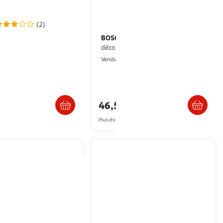
(2)
BOSCH
Kit de recyclage pour hotte
dwk65dk60
décorative - dwz1it1i4
oulanger
GpasPlus
Vendu par
Livraison dès 2/3 jours
Livraison dès 6/7 jours
€
46,52€
artir de
319€
Plus d'offres à partir de
46.99€