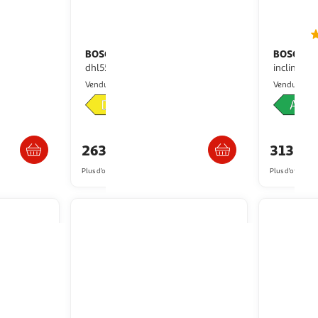
BOSCH
BOSCH
Hotte encastrable
Hotte décorative murale
vert. Vr/nr
dhl555bm
inclinée 
hands
Icoza
B
Vendu par
Vendu par
s 8/9 jours
Livraison dès 1/2 semaines
263,21€
313,99
Plus d'offres à partir de
264.21€
Plus d'offres à p