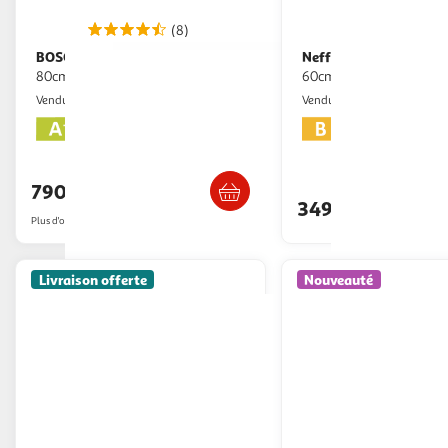
(8)
BOSCH
Neff
Hotte décorative inclinée
Hotte décorative murale
80cm 432m3/h noir - dwk81an60
60cm 594m3/h inox - d
GpasPlus
Nouveaux Marc
Vendu par
Vendu par
Livraison dès 6/7 jours
Livraison dès 2
790,05€
349,91€
Plus d'offres à partir de
826.01€
Livraison offerte
Nouveauté