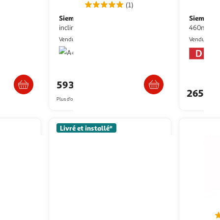
(1)
Siemens
Siemens
Hotte décorative murale
Groupe filtrant 53 cm
3bc30
inclinée lc87kfn60
460m3/h 6
Nouveaux Marchands
Vendu par
Vendu par
s 5/6 jours
Livraison dès 2/3 semaines
Liv
593,85€
265,12
Plus d'offres à partir de
837.27€
Livré et installé*