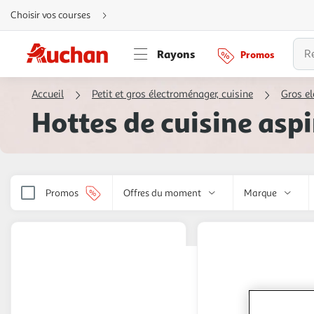
Aller
Choisir vos courses
directement
au
contenu
Aller
Rayons
Promos
directement
à
la
recherche
Accueil
Petit et gros électroménager, cuisine
Gros e
Aller
directement
Hottes de cuisine asp
à
la
navigation
Aller
directement
à
la
rubrique
besoin
Promos
Offres du moment
Marque
d'aide