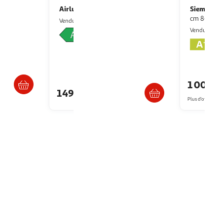
Airlux
Siemens
fhc8200s
Hotte casquette bhc630wh
Hotte décorative îlot 90
cm 867m3/
hands
Boulanger
Vendu par
I
Vendu par
s 6/7 jours
Liv
Livraison dès 2/3 jours
1 008,
149,00€
Plus d'offres à p
...
1
2
3
4
5
6
10
Suivante
as la cuisine, il faut y installer une hotte aspirante. Décorative, îlot ou c
otte aspirantes que nous vous proposons ont été conçus pour s?intégrer faci
gasin Auchan.