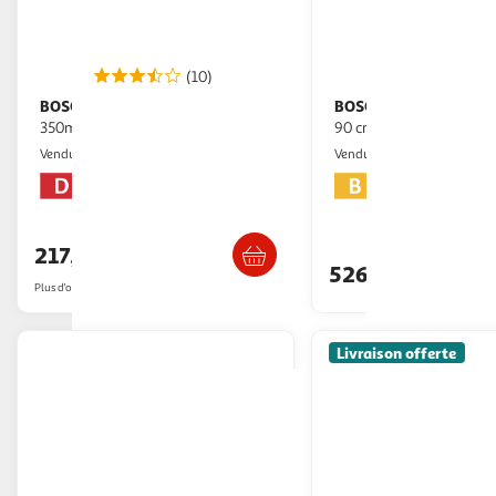
(10)
BOSCH
BOSCH
Hotte classique 60cm
Hotte décorative murale
350m3/h blanc - dul63cc20
90 cm 594m3/h inox - 
Icoza
M25
Vendu par
Vendu par
Livraison dès 1/2 semaines
Livraison dè
217,46€
526,74€
Plus d'offres à partir de
218.46€
Livraison offerte