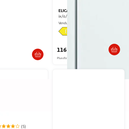
ELICA
Hotte encastrable era c
3 db inox - lb55566
ix/a/52
Nouveaux Marchands
Multishop
Vendu par
Livraison dès 5/6 jours
raison dès 2/3 semaines
116,55€
€
Plus d'offres à partir de
157.9€
(5)