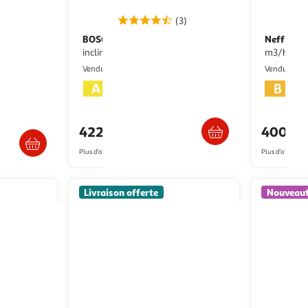
(3)
BOSCH
Neff
Hotte décorative murale
Groupe filtrant 52cm 570
65bcc2l0
inclinée DWK85DK60
m3/h inox
hands
Multishop
Vendu par
Vendu par
Livraison dès 6/7 jours
Liv
/3 semaines
422,29€
400,2
Plus d'offres à partir de
428.54€
Plus d'offres à p
Livraison offerte
Nouveau