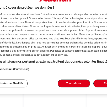
ns à coeur de protéger vos données !
8 partenaires stockons et accédons à des données personnelles, telles que des données de nav
9)
niques, sur votre appareil. Si vous sélectionnez "J'accepte", les technologies de suivi prendront e
ELICA
Beko
Hotte décorative îlot juno
Hotte décorative inclinée
chées dans la section « Nous et nos partenaires traitons des données pour fournir ». Si vous retir
 elles seront désactivées. Si les technologies de suivi sont désactivées, il est possible que cer
dwk87fn60
bl/f/50
90cm 577m
vous sont présentés ne soient pas pertinents pour vous. Vous pouvez faire réapparaître ce me
Icoza
I
Vendu par
Vendu par
pour retirer votre consentement à tout moment en cliquant sur le lien "Gérer mes préférences" 
 vous avez fait auront un effet sur notre ou nos sites web. Pour plus d’informations, reportez-v
confidentialité. Nos équipes ainsi que nos partenaires externes traitent des données selon les fi
 données de géolocalisation précises. Analyser activement les caractéristiques de l’appareil pour 
 accéder à des informations sur un appareil. Publicités et contenu personnalisés, mesure de p
/2 semaines
Livraison dès 1/2 semaines
 du contenu, études d’audience et développement de services.
Liv
398,00€
s ainsi que nos partenaires externes, traitent des données selon les finalité
299,0
Plus d'offres à partir de
399€
partenaires (fournisseurs)
Livré et i
toutes les finalités
Tout refuser
J'