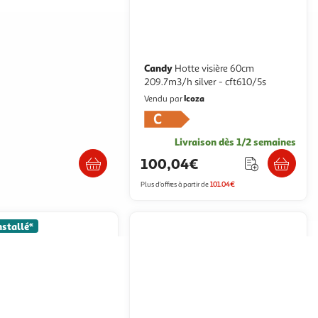
Candy
Hotte visière 60cm
50ps
209.7m3/h silver - cft610/5s
oulanger
Icoza
Vendu par
Livraison dès 2/3 jours
Livraison dès 1/2 semaines
9€
100,04€
artir de
146.39€
Plus d'offres à partir de
101.04€
nstallé*