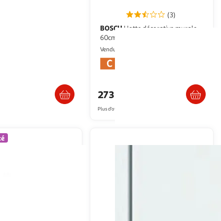
(3)
BOSCH
Hotte décorative murale
 - d54nac1n0
60cm 360m3/h inox - dwp64bc50
Nouveaux Marchands
Icoza
Vendu par
raison dès 2/3 semaines
Livraison dès 1/2 semaines
8€
273,92€
artir de
484.44€
Plus d'offres à partir de
274.92€
té