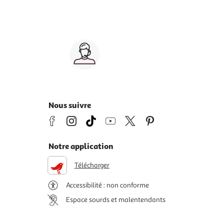
Service client 7j/7
0 jours
03 59 30 59 30
s
8h>21h, dimanche 8h30>13h
Nous suivre
Notre application
Télécharger
Accessibilité : non conforme
Espace sourds et malentendants