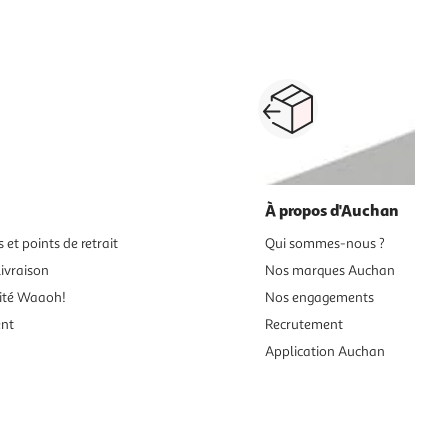
ndes, mini-four
accessoires cuisson
accessoires plaques
Paiement sécurisé en ligne
Retour produits : 3
ou au retrait
pour changer d’avi
À propos d'Auchan
 et points de retrait
Qui sommes-nous ?
ivraison
Nos marques Auchan
ité Waaoh!
Nos engagements
ent
Recrutement
Application Auchan