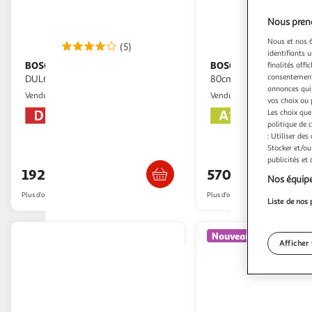
Nous preno
Nous et nos 6
(5)
(
identifiants u
BOSCH
BOSCH
Hotte casquette
Hotte décorative inclinée
finalités affi
consentement,
DUL63CC50 SERIE 4
80cm 768m3/h noir - 
annonces qui 
Multishop
Icoza
Vendu par
Vendu par
vos choix ou 
Les choix que
politique de 
: Utiliser des
Stocker et/ou
Livraison dès 5/6 jours
Livraison dès 1
publicités et
192,52€
570,66€
Nos équipe
Plus d'offres à partir de
193.61€
Plus d'offres à partir de
571.66€
Liste de nos 
Nouveauté
Afficher 