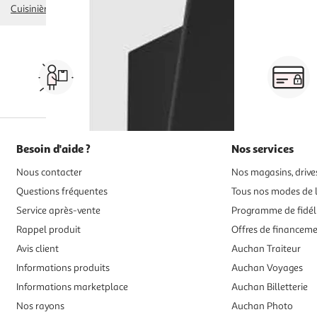
Cuisinière
piano de cuisson
four encastrable
plaque de cuisson
micro-o
Vos courses à domicile, en
drive ou click & collect
Besoin d'aide ?
Nos services
Nous contacter
Nos magasins, drives
Questions fréquentes
Tous nos modes de l
Service après-vente
Programme de fidél
Rappel produit
Offres de financem
Avis client
Auchan Traiteur
Informations produits
Auchan Voyages
Informations marketplace
Auchan Billetterie
Nos rayons
Auchan Photo