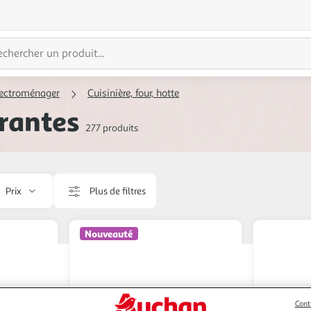
lectroménager
Cuisinière, four, hotte
irantes
277 produits
Prix
Plus de filtres
Nouveauté
Cont