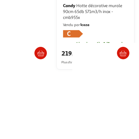
Candy
Hotte décorative murale
h inox - lf98bip50
90cm 65db 571m3/h inox -
cmb955x
coza
Icoza
Vendu par
raison dès 1/2 semaines
Livraison dès 1/2 semaines
94€
219,00€
artir de
1,009.94€
Plus d'offres à partir de
301.06€
asquette, encastrable ou non, les fabricants ont pensé à tout pour que les
lement dans tous les styles de cuisine. Faites votre choix et bénéficiez