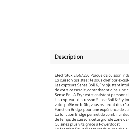
Description
Electrolux EIS67356 Plaque de cuisson Indu
La cuisson assistée : le sous chef par excell
Les capteurs Sense Boil & Fry ajustent intu
de votre casserole, garantissant ainsi une c
Sense Boil & Fry : votre assistant personnel 
Les capteurs de cuisson Sense Boil & Fry jo
votre poêle ne brûle, vous assurant des résu
Fonction Bridge, pour une expérience de cui
La fonction Bridge permet de combiner deux
de temps de cuisson, cette grande zone de 
Cuisinez plus vite grâce à PowerBoost :