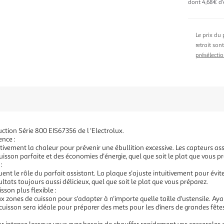
dont 4,68€ d'
Le prix du 
retrait son
présélectio
ction Série 800 EIS67356 de l 'Electrolux.
ence :
itivement la chaleur pour prévenir une ébullition excessive. Les capteurs a
uisson parfaite et des économies d'énergie, quel que soit le plat que vous p
:
uent le rôle du parfait assistant. La plaque s'ajuste intuitivement pour évi
ltats toujours aussi délicieux, quel que soit le plat que vous préparez.
sson plus flexible :
 zones de cuisson pour s'adapter à n'importe quelle taille d'ustensile. A
cuisson sera idéale pour préparer des mets pour les dîners de grandes fêtes