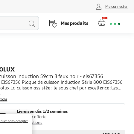
Me connecter
Lancer
Mes produits
la
recherche
ROLUX
cuisson induction 59cm 3 feux noir - eis67356
x EIS67356 Plaque de cuisson Induction Série 800 EIS67356
trolux.La cuisson assistée : le sous chef par excellence :Les
ense Boil & Fry ajustent intuitivement la chaleur pour
+
ne ébullition excessive. Les capteurs assurent le maintien à
coza
température de v
Livraison dès 1/2 semaines
Livraison offerte
inuer sans accepter
Plus d'options