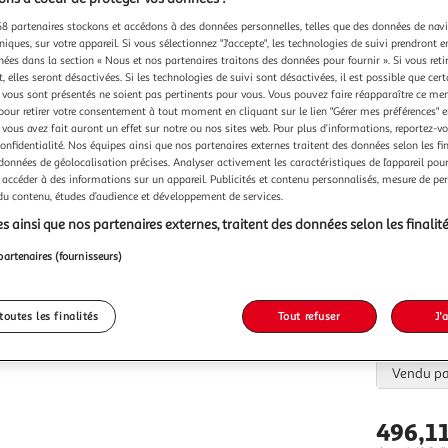
Vendu p
8 partenaires stockons et accédons à des données personnelles, telles que des données de nav
niques, sur votre appareil. Si vous sélectionnez "J'accepte", les technologies de suivi prendront e
chées dans la section « Nous et nos partenaires traitons des données pour fournir ». Si vous retir
 elles seront désactivées. Si les technologies de suivi sont désactivées, il est possible que cer
vous sont présentés ne soient pas pertinents pour vous. Vous pouvez faire réapparaître ce me
pour retirer votre consentement à tout moment en cliquant sur le lien "Gérer mes préférences" 
Vendu p
 vous avez fait auront un effet sur notre ou nos sites web. Pour plus d’informations, reportez-v
confidentialité. Nos équipes ainsi que nos partenaires externes traitent des données selon les fi
 données de géolocalisation précises. Analyser activement les caractéristiques de l’appareil pour 
 accéder à des informations sur un appareil. Publicités et contenu personnalisés, mesure de p
 du contenu, études d’audience et développement de services.
s ainsi que nos partenaires externes, traitent des données selon les finalité
Vendu p
partenaires (fournisseurs)
toutes les finalités
Tout refuser
J'
Vendu p
496,1