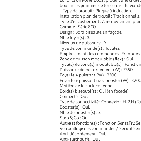
La fonction PowerBoost produit une chaleur
bouillir les pommes de terre, saisir la via
- Type de produit : Plaque à induction.
Installation plan de travail : Traditionnelle.
Type d'encastrement : A recouvrement plan 
Gamme : Série 800.
Design : Bord biseauté en façade.
Nbre foyer(s) : 3.
Niveaux de puissance : 9
Type de commande(s) : Tactiles.
Emplacement des commandes : Frontales.
Zone de cuisson modulable (flex) : Oui.
Type(s) de zone(s) modulable(s) : Fonction
Puissance de raccordement (W) : 7350.
Foyer le + puissant (W) : 2300.
Foyer le + puissant avec booster (W) : 3200
Matière de la surface : Verre.
Bord(s) biseauté(s) : Oui (en façade).
Connecté : Oui.
Type de connectivité : Connexion H?2,H (Ta
Booster(s) : Oui.
Nbre de booster(s) : 3.
Stop & Go : Oui.
Autre(s) fonction(s) : Fonction SenseFry, Se
Verrouillage des commandes / Sécurité enf
Anti-débordement : Oui.
Anti-surchauffe : Oui.