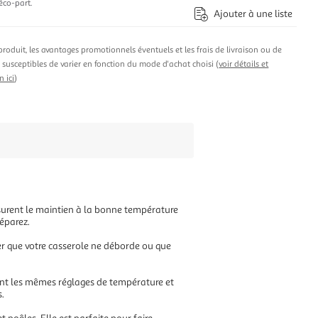
éco-part.
Ajouter à une liste
produit, les avantages promotionnels éventuels et les frais de livraison ou de
t susceptibles de varier en fonction du mode d'achat choisi (
voir détails et
n ici
)
ssurent le maintien à la bonne température
réparez.
ter que votre casserole ne déborde ou que
yant les mêmes réglages de température et
.