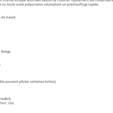
 intense lorsque vous avez besoin de chauffer rapidement vos casseroles et 
nde ou toute autre préparation nécessitant un préchauffage rapide.
de travail.
 Bridge.
.
ble pouvant piloter certaines hottes).
nseBoil.
ant : Oui.