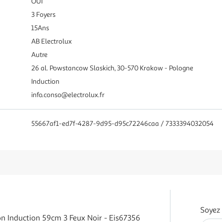
OUI
3 Foyers
15Ans
AB Electrolux
Autre
26 al. Powstancow Slaskich, 30-570 Krakow - Pologne
Induction
info.conso@electrolux.fr
55667af1-ed7f-4287-9d95-d95c72246caa / 7333394032054
Soyez 
n Induction 59cm 3 Feux Noir - Eis67356