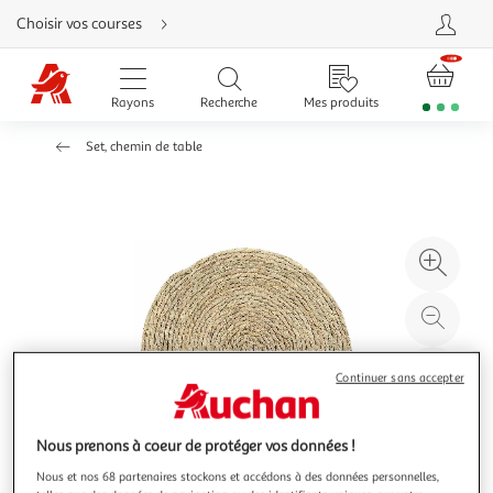
Aller
Choisir vos courses
directement
au
contenu
Aller
directement
Rayons
Recherche
Mes produits
à
la
recherche
Set, chemin de table
Aller
directement
à
la
navigation
Aller
directement
à
Agr
la
rubrique
l'il
besoin
d'aide
à
Réd
20
l'il
à
Par
Continuer sans accepter
100
le
%
pro
Nous prenons à coeur de protéger vos données !
Nous et nos 68 partenaires stockons et accédons à des données personnelles,