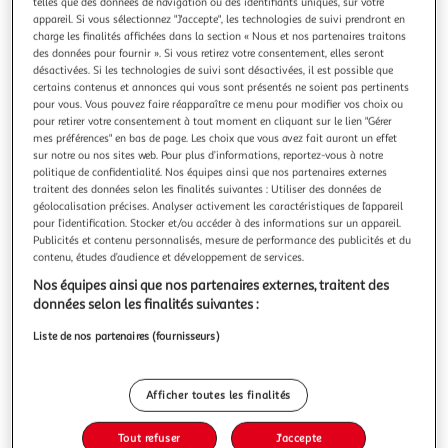
Illustration
Illustration
telles que des données de navigation ou des identifiants uniques, sur votre
appareil. Si vous sélectionnez "J'accepte", les technologies de suivi prendront en
précédente
suivante
charge les finalités affichées dans la section « Nous et nos partenaires traitons
des données pour fournir ». Si vous retirez votre consentement, elles seront
désactivées. Si les technologies de suivi sont désactivées, il est possible que
certains contenus et annonces qui vous sont présentés ne soient pas pertinents
DOUCEUR D'INTÉRIEUR
pour vous. Vous pouvez faire réapparaître ce menu pour modifier vos choix ou
Set de table rond paille de jonc 38cm naturel
pour retirer votre consentement à tout moment en cliquant sur le lien "Gérer
mes préférences" en bas de page. Les choix que vous avez fait auront un effet
Informations Techniques : Dimensions : D. 38 cm Matière :
sur notre ou nos sites web. Pour plus d’informations, reportez-vous à notre
Paille de Jonc Spécificités : Tendance & Design Set de Table
politique de confidentialité. Nos équipes ainsi que nos partenaires externes
Forme Ronde Poids : 0,246 kg Couleur : Naturel
En savoir +
traitent des données selon les finalités suivantes : Utiliser des données de
Vendu par
Paris Prix
géolocalisation précises. Analyser activement les caractéristiques de l’appareil
pour l’identification. Stocker et/ou accéder à des informations sur un appareil.
Livr. ou retrait dès 3/4 jours
Publicités et contenu personnalisés, mesure de performance des publicités et du
A partir de 7,99€
contenu, études d’audience et développement de services.
Plus d'options
Nos équipes ainsi que nos partenaires externes, traitent des
données selon les finalités suivantes :
7,99€
9,99€
Vendu par
Paris Prix
Liste de nos partenaires (fournisseurs)
-20 %
Ajouter au panier
9,99€
Afficher toutes les finalités
7,99€
Ajouter à une liste
Tout refuser
J'accepte