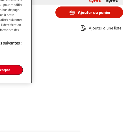
4,99€
5,99€
ar
Paris Prix
nu pour modifier
en bas de page.
Ajouter au panier
ous à notre
nalités suivantes
l’identification.
Ajouter à une liste
erformance des
s suivantes :
accepte