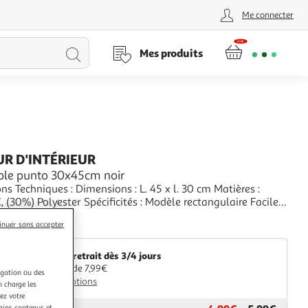
Me connecter
Lancer
Mes produits
la
recherche
R D'INTÉRIEUR
able punto 30x45cm noir
ns Techniques : Dimensions : L. 45 x l. 30 cm Matières :
 (30%) Polyester Spécificités : Modèle rectangulaire Facile
n Pratique & déco Poids : 0,050 kg Couleur : Noir
+
inuer sans accepter
aris Prix
Livr. ou retrait dès 3/4 jours
A partir de 7,99€
igation ou des
Plus d'options
n charge les
ez votre
tains contenus et