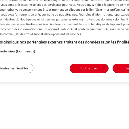
Vendu p
vous sont présentés ne soient pas pertinents pour vous. Vous pouvez faire réapparaître ce me
pour retirer votre consentement à tout moment en cliquant sur le lien "Gérer mes préférences" 
-17 %
 vous avez fait auront un effet sur notre ou nos sites web. Pour plus d’informations, reportez-v
confidentialité. Nos équipes ainsi que nos partenaires externes traitent des données selon les fi
5,99€
 données de géolocalisation précises. Analyser activement les caractéristiques de l’appareil pour 
4,99€
 accéder à des informations sur un appareil. Publicités et contenu personnalisés, mesure de p
 du contenu, études d’audience et développement de services.
s ainsi que nos partenaires externes, traitent des données selon les finalité
partenaires (fournisseurs)
toutes les finalités
Tout refuser
J'