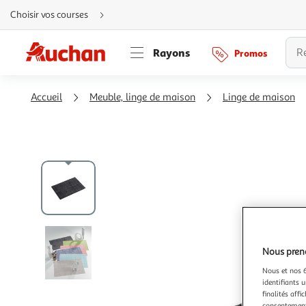
Aller
Choisir vos courses
directement
au
contenu
Aller
Rayons
Promos
directement
à
la
recherche
Aller
Accueil
Meuble, linge de maison
Linge de maison
directement
à
la
navigation
Aller
directement
à
la
rubrique
besoin
d'aide
Nous preno
Nous et nos 6
identifiants u
finalités affi
consentement,