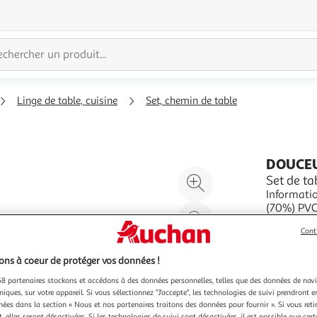
Linge de table, cuisine
Set, chemin de table
DOUCEU
Agrandir
Set de t
Informatio
l'illustration
(70%) PVC,
à
Réduire
d'entretie
En savoir 
200%
l'illustration
Cont
Vendu par
P
à
Partager
ns à coeur de protéger vos données !
100
le
8 partenaires stockons et accédons à des données personnelles, telles que des données de nav
%
produit
niques, sur votre appareil. Si vous sélectionnez "J'accepte", les technologies de suivi prendront e
chées dans la section « Nous et nos partenaires traitons des données pour fournir ». Si vous retir
 elles seront désactivées. Si les technologies de suivi sont désactivées, il est possible que cer